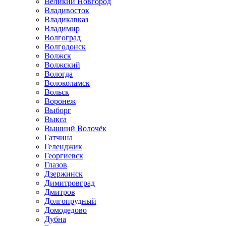
Великий Новгород
Владивосток
Владикавказ
Владимир
Волгоград
Волгодонск
Волжск
Волжский
Вологда
Волоколамск
Вольск
Воронеж
Выборг
Выкса
Вышний Волочёк
Гатчина
Геленджик
Георгиевск
Глазов
Дзержинск
Димитровград
Дмитров
Долгопрудный
Домодедово
Дубна