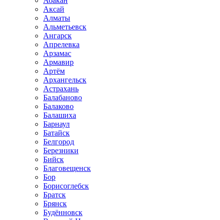
Абакан
Аксай
Алматы
Альметьевск
Ангарск
Апрелевка
Арзамас
Армавир
Артём
Архангельск
Астрахань
Балабаново
Балаково
Балашиха
Барнаул
Батайск
Белгород
Березники
Бийск
Благовещенск
Бор
Борисоглебск
Братск
Брянск
Будённовск