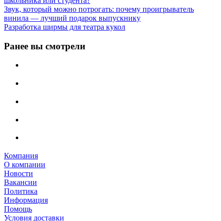
школьника или студента?
Звук, который можно потрогать: почему проигрыватель
винила — лучший подарок выпускнику
Разработка ширмы для театра кукол
Ранее вы смотрели
Компания
О компании
Новости
Вакансии
Политика
Информация
Помощь
Условия доставки