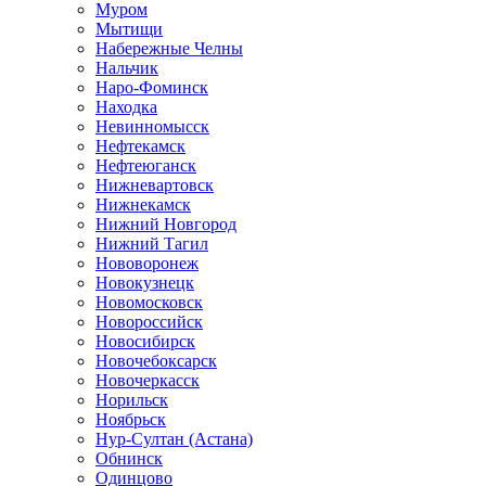
Муром
Мытищи
Набережные Челны
Нальчик
Наро-Фоминск
Находка
Невинномысск
Нефтекамск
Нефтеюганск
Нижневартовск
Нижнекамск
Нижний Новгород
Нижний Тагил
Нововоронеж
Новокузнецк
Новомосковск
Новороссийск
Новосибирск
Новочебоксарск
Новочеркасск
Норильск
Ноябрьск
Нур-Султан (Астана)
Обнинск
Одинцово