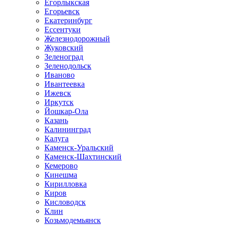
Егорлыкская
Егорьевск
Екатеринбург
Ессентуки
Железнодорожный
Жуковский
Зеленоград
Зеленодольск
Иваново
Ивантеевка
Ижевск
Иркутск
Йошкар-Ола
Казань
Калининград
Калуга
Каменск-Уральский
Каменск-Шахтинский
Кемерово
Кинешма
Кирилловка
Киров
Кисловодск
Клин
Козьмодемьянск