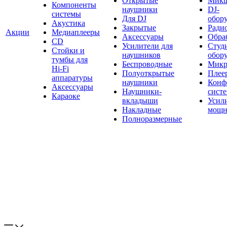
Открытые
Мик
Компоненты
наушники
DJ-
системы
Для DJ
обор
Акустика
Закрытые
Ради
Акции
Медиаплееры
Аксессуары
Обраб
CD
Усилители для
Студ
Стойки и
наушников
обор
тумбы для
Беспроводные
Микр
Hi-Fi
Полуоткрытые
Плее
аппаратуры
наушники
Конф
Аксессуары
Наушники-
сист
Караоке
вкладыши
Усил
Накладные
мощн
Полноразмерные