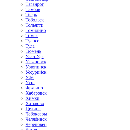
Таганрог
Тамбов
Тверь
Тобольск
Тольятти
Томилино
Томск
Туапсе
Тула
Тюмень
Улан-Удэ
Ульяновск
Урюпинск
Уссурийск
Уфа
Ухта
Фрязино
Хабаровск
Химки
Хотьково
Целина
Чебоксары
Челябинск
Череповец
Чехов