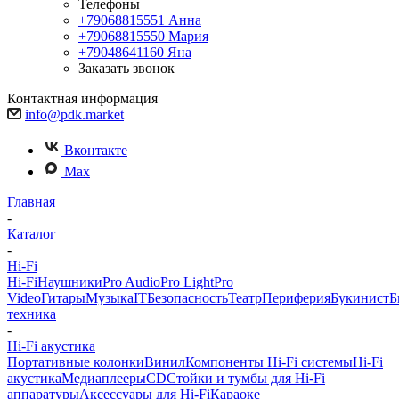
Телефоны
+79068815551
Анна
+79068815550
Мария
+79048641160
Яна
Заказать звонок
Контактная информация
info@pdk.market
Вконтакте
Max
Главная
-
Каталог
-
Hi-Fi
Hi-Fi
Наушники
Pro Audio
Pro Light
Pro
Video
Гитары
Музыка
IT
Безопасность
Театр
Периферия
Букинист
Б
техника
-
Hi-Fi акустика
Портативные колонки
Винил
Компоненты Hi-Fi системы
Hi-Fi
акустика
Медиаплееры
CD
Стойки и тумбы для Hi-Fi
аппаратуры
Аксессуары для Hi-Fi
Караоке