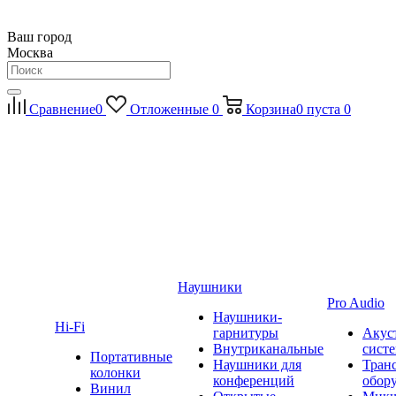
Ваш город
Москва
Сравнение
0
Отложенные
0
Корзина
0
пуста
0
Наушники
Pro Audio
Наушники-
Hi-Fi
гарнитуры
Акус
Внутриканальные
сист
Портативные
Наушники для
Тран
колонки
конференций
обор
Винил