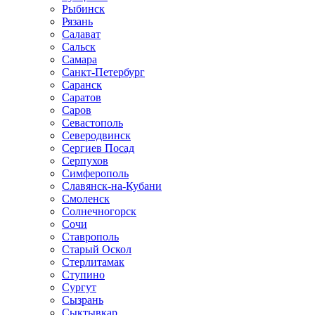
Рыбинск
Рязань
Салават
Сальск
Самара
Санкт-Петербург
Саранск
Саратов
Саров
Севастополь
Северодвинск
Сергиев Посад
Серпухов
Симферополь
Славянск-на-Кубани
Смоленск
Солнечногорск
Сочи
Ставрополь
Старый Оскол
Стерлитамак
Ступино
Сургут
Сызрань
Сыктывкар