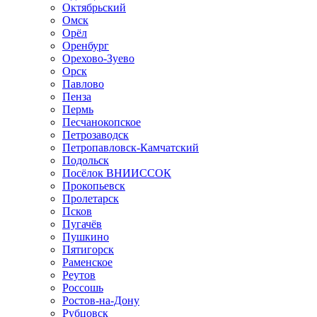
Октябрьский
Омск
Орёл
Оренбург
Орехово-Зуево
Орск
Павлово
Пенза
Пермь
Песчанокопское
Петрозаводск
Петропавловск-Камчатский
Подольск
Посёлок ВНИИССОК
Прокопьевск
Пролетарск
Псков
Пугачёв
Пушкино
Пятигорск
Раменское
Реутов
Россошь
Ростов-на-Дону
Рубцовск