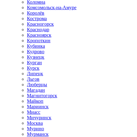
Коломна
Комсомольск-на-Амуре
Королёв
Кострома
Красногорск
Краснодар
Красноярск
Кропоткин
Кубинка
Кудрово
Кузнецк
Курган
Курск
Липецк
Льгов
Люберцы
Магадан
Магнитогорск
Майкоп
Мариинск
Миасс
Мичуринск
Москва
Мурино
Мурманск