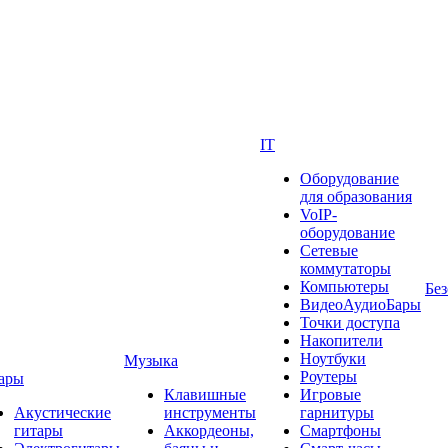
IT
Оборудование
для образования
VoIP-
оборудование
Сетевые
коммутаторы
Компьютеры
Без
ВидеоАудиоБары
Точки доступа
Накопители
Ноутбуки
Музыка
Роутеры
ары
Клавишные
Игровые
Акустические
инструменты
гарнитуры
гитары
Аккордеоны,
Смартфоны