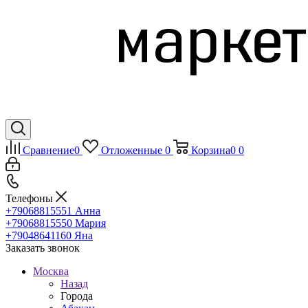
Сравнение
0
Отложенные
0
Корзина
0
0
Телефоны
+79068815551
Анна
+79068815550
Мария
+79048641160
Яна
Заказать звонок
Москва
Назад
Города