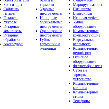
Электрогитары
баяны и
Смарт-часы
Бас-гитары
гармони
Маршрутизаторы
Сайлент-
Ударные
Планшеты
гитары
инструменты
Видеоигры
Гиталеле
Народные
Игровая мебель
Укулеле
музыкальные
Умное
Гитарные
инструменты
оборудование
комплекты
Оркестровые
Компьютерные
Гитарная
инструменты
комплектующие
обработка
Губные
Виртуальная
Аксессуары
гармошки и
реальность
мелодики
Компьютерная
периферия
Офисное
оборудование
Фитнес-браслеты
Сетевые
зарядные
устройства
Компьютерные
колонки
Компьютерные
столы
Телефоны