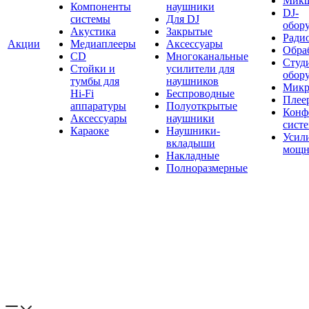
Мик
Компоненты
наушники
DJ-
системы
Для DJ
обор
Акустика
Закрытые
Ради
Акции
Медиаплееры
Аксессуары
Обраб
CD
Многоканальные
Студ
Стойки и
усилители для
обор
тумбы для
наушников
Микр
Hi-Fi
Беспроводные
Плее
аппаратуры
Полуоткрытые
Конф
Аксессуары
наушники
сист
Караоке
Наушники-
Усил
вкладыши
мощн
Накладные
Полноразмерные