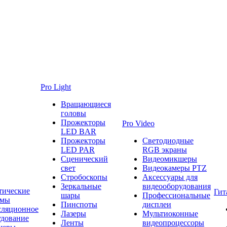
Pro Light
Вращающиеся
головы
Прожекторы
Pro Video
LED BAR
Прожекторы
Светодиодные
LED PAR
RGB экраны
Сценический
Видеомикшеры
свет
Видеокамеры PTZ
Стробоскопы
Аксессуары для
Зеркальные
видеооборудования
тические
Гит
шары
Профессиональные
емы
Пинспоты
дисплеи
сляционное
Лазеры
Мультиоконные
удование
Ленты
видеопроцессоры