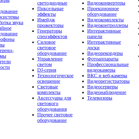
шеры
светодиодные
Видеоконвертеры
Пиксельные
Проекционное
удование
эффекты
оборудование
осистемы
Имейдж
Видеокомплекты
отка звука
прожекторы
Видеоконтроллеры
ийное
Генераторы
Интерактивные
удование
спецэффектов
панели
офоны
Силовое
Интерактивные
ры
световое
доски
еренц-
оборудование
Видеорекордеры
емы
Управление
Фотоаппараты
ители
светом
Профессиональные
ости
DJ-серия
видеокамеры
Технологическое
ВКС и веб-камеры
освещение
Видеорегистраторы
Световые
Видеосерверы
комплекты
Видеонаблюдение
Аксессуары для
Телевизоры
светового
оборудования
Прочее световое
оборудование