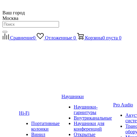
Ваш город
Москва
Сравнение
0
Отложенные
0
Корзина
0
пуста
0
Наушники
Pro Audio
Наушники-
гарнитуры
Hi-Fi
Акус
Внутриканальные
сист
Портативные
Наушники для
Тран
колонки
конференций
обор
Винил
Открытые