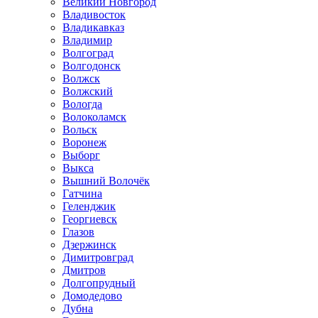
Великий Новгород
Владивосток
Владикавказ
Владимир
Волгоград
Волгодонск
Волжск
Волжский
Вологда
Волоколамск
Вольск
Воронеж
Выборг
Выкса
Вышний Волочёк
Гатчина
Геленджик
Георгиевск
Глазов
Дзержинск
Димитровград
Дмитров
Долгопрудный
Домодедово
Дубна