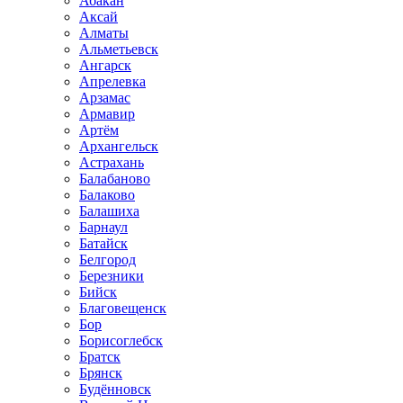
Абакан
Аксай
Алматы
Альметьевск
Ангарск
Апрелевка
Арзамас
Армавир
Артём
Архангельск
Астрахань
Балабаново
Балаково
Балашиха
Барнаул
Батайск
Белгород
Березники
Бийск
Благовещенск
Бор
Борисоглебск
Братск
Брянск
Будённовск