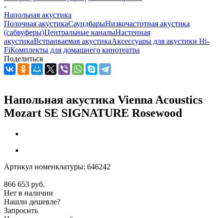
-
Напольная акустика
Полочная акустика
Саундбары
Низкочастотная акустика
(сабвуферы)
Центральные каналы
Настенная
акустика
Встраиваемая акустика
Аксессуары для акустики Hi-
Fi
Комплекты для домашнего кинотеатра
Поделиться
Напольная акустика Vienna Acoustics
Mozart SE SIGNATURE Rosewood
Артикул номенклатуры:
646242
866 653
руб.
Нет в наличии
Нашли дешевле?
Запросить