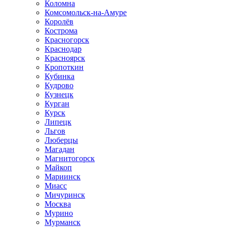
Коломна
Комсомольск-на-Амуре
Королёв
Кострома
Красногорск
Краснодар
Красноярск
Кропоткин
Кубинка
Кудрово
Кузнецк
Курган
Курск
Липецк
Льгов
Люберцы
Магадан
Магнитогорск
Майкоп
Мариинск
Миасс
Мичуринск
Москва
Мурино
Мурманск