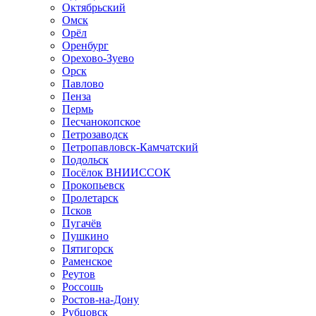
Октябрьский
Омск
Орёл
Оренбург
Орехово-Зуево
Орск
Павлово
Пенза
Пермь
Песчанокопское
Петрозаводск
Петропавловск-Камчатский
Подольск
Посёлок ВНИИССОК
Прокопьевск
Пролетарск
Псков
Пугачёв
Пушкино
Пятигорск
Раменское
Реутов
Россошь
Ростов-на-Дону
Рубцовск