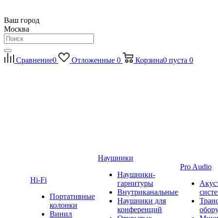
Ваш город
Москва
Сравнение
0
Отложенные
0
Корзина
0
пуста
0
Наушники
Pro Audio
Наушники-
Hi-Fi
гарнитуры
Акус
Внутриканальные
сист
Портативные
Наушники для
Тран
колонки
конференций
обор
Винил