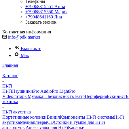
Телефоны
+79068815551
Анна
+79068815550
Мария
+79048641160
Яна
Заказать звонок
Контактная информация
info@pdk.market
Вконтакте
Max
Главная
-
Каталог
-
Hi-Fi
Hi-Fi
Наушники
Pro Audio
Pro Light
Pro
Video
Гитары
Музыка
IT
Безопасность
Театр
Периферия
Букинист
Б
техника
-
Hi-Fi акустика
Портативные колонки
Винил
Компоненты Hi-Fi системы
Hi-Fi
акустика
Медиаплееры
CD
Стойки и тумбы для Hi-Fi
аппаратуры
Аксессуары для Hi-Fi
Караоке