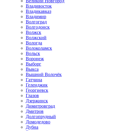
Великий Новгород
Владивосток
Владикавказ
Владимир
Волгоград
Волгодонск
Волжск
Волжский
Вологда
Волоколамск
Вольск
Воронеж
Выборг
Выкса
Вышний Волочёк
Гатчина
Геленджик
Георгиевск
Глазов
Дзержинск
Димитровград
Дмитров
Долгопрудный
Домодедово
Дубна