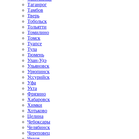
Таганрог
Тамбов
Тверь
Тобольск
Тольятти
Томилино
Томск
Туапсе
Тула
Тюмень
Улан-Удэ
Ульяновск
Урюпинск
Уссурийск
Уфа
Ухта
Фрязино
Хабаровск
Химки
Хотьково
Целина
Чебоксары
Челябинск
Череповец
Чехов