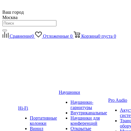
Ваш город
Москва
Сравнение
0
Отложенные
0
Корзина
0
пуста
0
Наушники
Pro Audio
Наушники-
гарнитуры
Hi-Fi
Акус
Внутриканальные
сист
Портативные
Наушники для
Тран
колонки
конференций
обор
Винил
Открытые