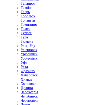
Таганрог
Тамбов
Тверь
Тобольск
Тольятти
Томилино
Томск
Туапсе
Тула
Тюмень
Улан-Удэ
Ульяновск
Урюпинск
Уссурийск
Уфа
Ухта
Фрязино
Хабаровск
Химки
Хотьково
Целина
Чебоксары
Челябинск
Череповец
Чехов