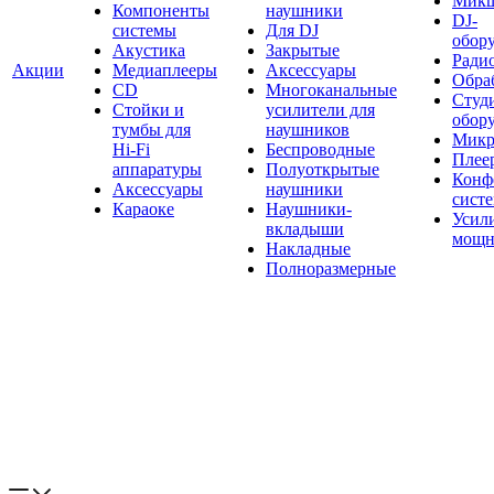
Мик
Компоненты
наушники
DJ-
системы
Для DJ
обор
Акустика
Закрытые
Ради
Акции
Медиаплееры
Аксессуары
Обраб
CD
Многоканальные
Студ
Стойки и
усилители для
обор
тумбы для
наушников
Микр
Hi-Fi
Беспроводные
Плее
аппаратуры
Полуоткрытые
Конф
Аксессуары
наушники
сист
Караоке
Наушники-
Усил
вкладыши
мощн
Накладные
Полноразмерные