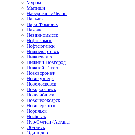
Муром
Мытищи
Набережные Челны
Нальчик
Наро-Фоминск
Находка
Невинномысск
Нефтекамск
Нефтеюганск
Нижневартовск
Нижнекамск
Нижний Новгород
Нижний Тагил
Нововоронеж
Новокузнецк
Новомосковск
Новороссийск
Новосибирск
Новочебоксарск
Новочеркасск
Норильск
Ноябрьск
Нур-Султан (Астана)
Обнинск
Одинцово