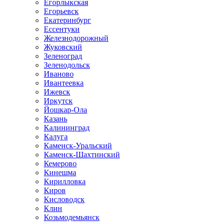
Егорлыкская
Егорьевск
Екатеринбург
Ессентуки
Железнодорожный
Жуковский
Зеленоград
Зеленодольск
Иваново
Ивантеевка
Ижевск
Иркутск
Йошкар-Ола
Казань
Калининград
Калуга
Каменск-Уральский
Каменск-Шахтинский
Кемерово
Кинешма
Кирилловка
Киров
Кисловодск
Клин
Козьмодемьянск