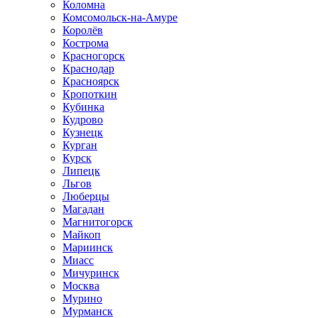
Коломна
Комсомольск-на-Амуре
Королёв
Кострома
Красногорск
Краснодар
Красноярск
Кропоткин
Кубинка
Кудрово
Кузнецк
Курган
Курск
Липецк
Льгов
Люберцы
Магадан
Магнитогорск
Майкоп
Мариинск
Миасс
Мичуринск
Москва
Мурино
Мурманск