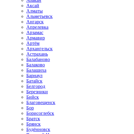
Абакан
Аксай
Алматы
Альметьевск
Ангарск
Апрелевка
Арзамас
Армавир
Артём
Архангельск
Астрахань
Балабаново
Балаково
Балашиха
Барнаул
Батайск
Белгород
Березники
Бийск
Благовещенск
Бор
Борисоглебск
Братск
Брянск
Будённовск