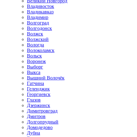
Великий Новгород
Владивосток
Владикавказ
Владимир
Волгоград
Волгодонск
Волжск
Волжский
Вологда
Волоколамск
Вольск
Воронеж
Выборг
Выкса
Вышний Волочёк
Гатчина
Геленджик
Георгиевск
Глазов
Дзержинск
Димитровград
Дмитров
Долгопрудный
Домодедово
Дубна