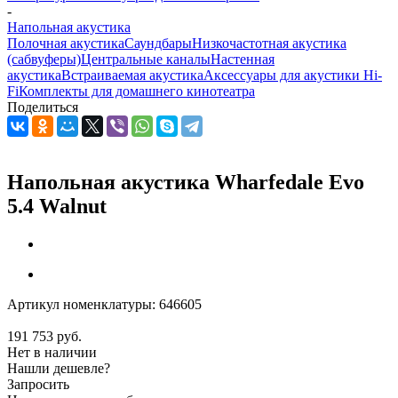
-
Напольная акустика
Полочная акустика
Саундбары
Низкочастотная акустика
(сабвуферы)
Центральные каналы
Настенная
акустика
Встраиваемая акустика
Аксессуары для акустики Hi-
Fi
Комплекты для домашнего кинотеатра
Поделиться
Напольная акустика Wharfedale Evo
5.4 Walnut
Артикул номенклатуры:
646605
191 753
руб.
Нет в наличии
Нашли дешевле?
Запросить