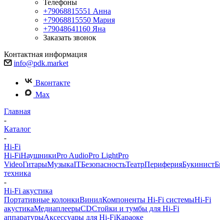
Телефоны
+79068815551
Анна
+79068815550
Мария
+79048641160
Яна
Заказать звонок
Контактная информация
info@pdk.market
Вконтакте
Max
Главная
-
Каталог
-
Hi-Fi
Hi-Fi
Наушники
Pro Audio
Pro Light
Pro
Video
Гитары
Музыка
IT
Безопасность
Театр
Периферия
Букинист
Б
техника
-
Hi-Fi акустика
Портативные колонки
Винил
Компоненты Hi-Fi системы
Hi-Fi
акустика
Медиаплееры
CD
Стойки и тумбы для Hi-Fi
аппаратуры
Аксессуары для Hi-Fi
Караоке