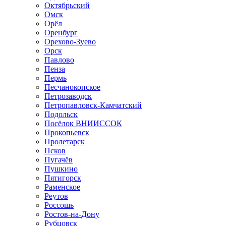
Октябрьский
Омск
Орёл
Оренбург
Орехово-Зуево
Орск
Павлово
Пенза
Пермь
Песчанокопское
Петрозаводск
Петропавловск-Камчатский
Подольск
Посёлок ВНИИССОК
Прокопьевск
Пролетарск
Псков
Пугачёв
Пушкино
Пятигорск
Раменское
Реутов
Россошь
Ростов-на-Дону
Рубцовск