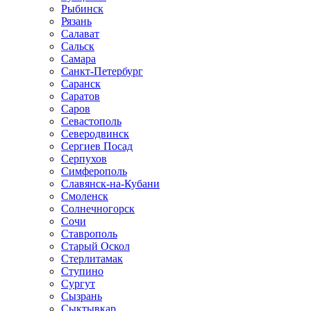
Рыбинск
Рязань
Салават
Сальск
Самара
Санкт-Петербург
Саранск
Саратов
Саров
Севастополь
Северодвинск
Сергиев Посад
Серпухов
Симферополь
Славянск-на-Кубани
Смоленск
Солнечногорск
Сочи
Ставрополь
Старый Оскол
Стерлитамак
Ступино
Сургут
Сызрань
Сыктывкар