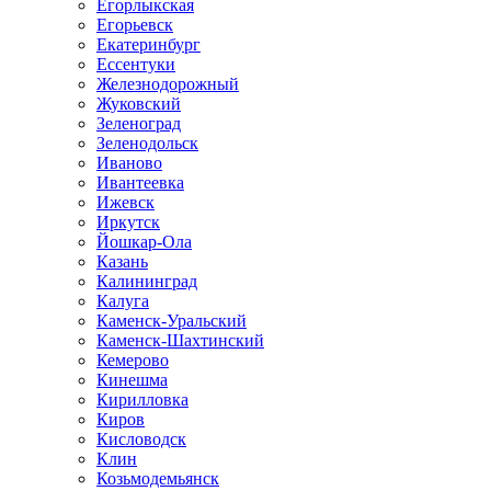
Егорлыкская
Егорьевск
Екатеринбург
Ессентуки
Железнодорожный
Жуковский
Зеленоград
Зеленодольск
Иваново
Ивантеевка
Ижевск
Иркутск
Йошкар-Ола
Казань
Калининград
Калуга
Каменск-Уральский
Каменск-Шахтинский
Кемерово
Кинешма
Кирилловка
Киров
Кисловодск
Клин
Козьмодемьянск