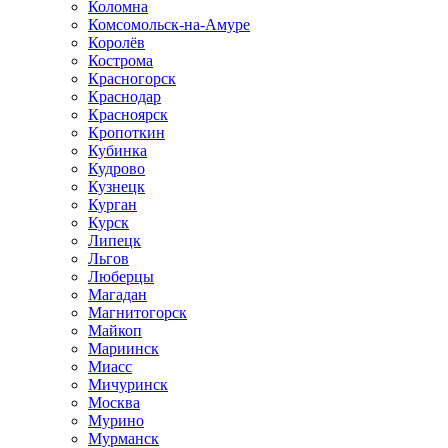
Коломна
Комсомольск-на-Амуре
Королёв
Кострома
Красногорск
Краснодар
Красноярск
Кропоткин
Кубинка
Кудрово
Кузнецк
Курган
Курск
Липецк
Льгов
Люберцы
Магадан
Магнитогорск
Майкоп
Мариинск
Миасс
Мичуринск
Москва
Мурино
Мурманск