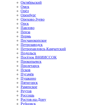
Октябрьский
Омск
Орёл
Оренбург
Орехово-Зуево
Орск
Павлово
Пенза
Пермь
Песчанокопское
Петрозаводск
Петропавловск-Камчатский
Подольск
Посёлок ВНИИССОК
Прокопьевск
Пролетарск
Псков
Пугачёв
Пушкино
Пятигорск
Раменское
Реутов
Россошь
Ростов-на-Дону
Рубцовск