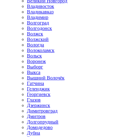
Великий Новгород
Владивосток
Владикавказ
Владимир
Волгоград
Волгодонск
Волжск
Волжский
Вологда
Волоколамск
Вольск
Воронеж
Выборг
Выкса
Вышний Волочёк
Гатчина
Геленджик
Георгиевск
Глазов
Дзержинск
Димитровград
Дмитров
Долгопрудный
Домодедово
Дубна