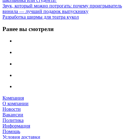
школьника или студента?
Звук, который можно потрогать: почему проигрыватель
винила — лучший подарок выпускнику
Разработка ширмы для театра кукол
Ранее вы смотрели
Компания
О компании
Новости
Вакансии
Политика
Информация
Помощь
Условия доставки