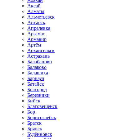
Абакан
Аксай
Алматы
Альметьевск
Ангарск
Апрелевка
Арзамас
Армавир
Артём
Архангельск
Астрахань
Балабаново
Балаково
Балашиха
Барнаул
Батайск
Белгород
Березники
Бийск
Благовещенск
Бор
Борисоглебск
Братск
Брянск
Будённовск