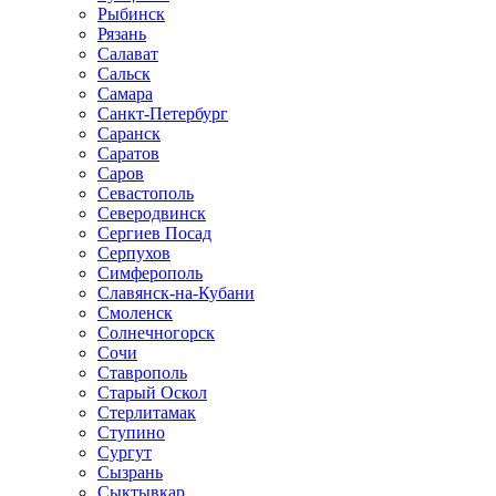
Рыбинск
Рязань
Салават
Сальск
Самара
Санкт-Петербург
Саранск
Саратов
Саров
Севастополь
Северодвинск
Сергиев Посад
Серпухов
Симферополь
Славянск-на-Кубани
Смоленск
Солнечногорск
Сочи
Ставрополь
Старый Оскол
Стерлитамак
Ступино
Сургут
Сызрань
Сыктывкар