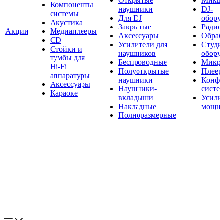
Открытые
Мик
Компоненты
наушники
DJ-
системы
Для DJ
обор
Акустика
Закрытые
Ради
Акции
Медиаплееры
Аксессуары
Обраб
CD
Усилители для
Студ
Стойки и
наушников
обор
тумбы для
Беспроводные
Микр
Hi-Fi
Полуоткрытые
Плее
аппаратуры
наушники
Конф
Аксессуары
Наушники-
сист
Караоке
вкладыши
Усил
Накладные
мощн
Полноразмерные