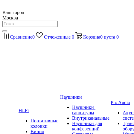
Ваш город
Москва
Сравнение
0
Отложенные
0
Корзина
0
пуста
0
Наушники
Pro Audio
Наушники-
Hi-Fi
гарнитуры
Акус
Внутриканальные
сист
Портативные
Наушники для
Тран
колонки
конференций
обор
Винил