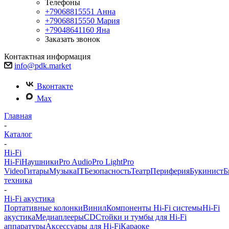
Телефоны
+79068815551
Анна
+79068815550
Мария
+79048641160
Яна
Заказать звонок
Контактная информация
info@pdk.market
Вконтакте
Max
Главная
-
Каталог
-
Hi-Fi
Hi-Fi
Наушники
Pro Audio
Pro Light
Pro
Video
Гитары
Музыка
IT
Безопасность
Театр
Периферия
Букинист
Б
техника
-
Hi-Fi акустика
Портативные колонки
Винил
Компоненты Hi-Fi системы
Hi-Fi
акустика
Медиаплееры
CD
Стойки и тумбы для Hi-Fi
аппаратуры
Аксессуары для Hi-Fi
Караоке