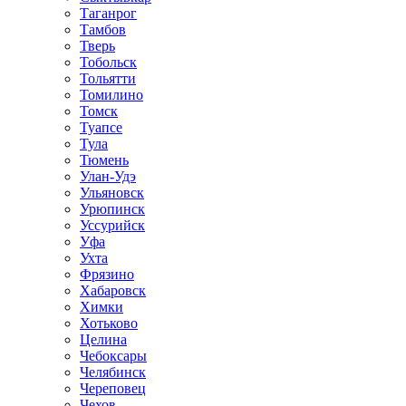
Таганрог
Тамбов
Тверь
Тобольск
Тольятти
Томилино
Томск
Туапсе
Тула
Тюмень
Улан-Удэ
Ульяновск
Урюпинск
Уссурийск
Уфа
Ухта
Фрязино
Хабаровск
Химки
Хотьково
Целина
Чебоксары
Челябинск
Череповец
Чехов