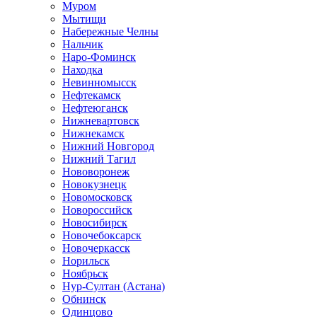
Муром
Мытищи
Набережные Челны
Нальчик
Наро-Фоминск
Находка
Невинномысск
Нефтекамск
Нефтеюганск
Нижневартовск
Нижнекамск
Нижний Новгород
Нижний Тагил
Нововоронеж
Новокузнецк
Новомосковск
Новороссийск
Новосибирск
Новочебоксарск
Новочеркасск
Норильск
Ноябрьск
Нур-Султан (Астана)
Обнинск
Одинцово