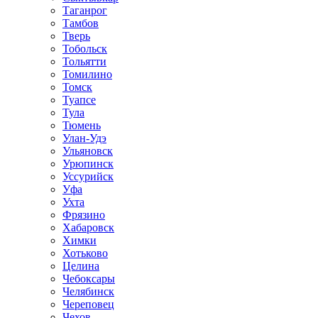
Таганрог
Тамбов
Тверь
Тобольск
Тольятти
Томилино
Томск
Туапсе
Тула
Тюмень
Улан-Удэ
Ульяновск
Урюпинск
Уссурийск
Уфа
Ухта
Фрязино
Хабаровск
Химки
Хотьково
Целина
Чебоксары
Челябинск
Череповец
Чехов