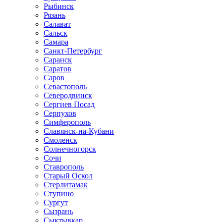
Рыбинск
Рязань
Салават
Сальск
Самара
Санкт-Петербург
Саранск
Саратов
Саров
Севастополь
Северодвинск
Сергиев Посад
Серпухов
Симферополь
Славянск-на-Кубани
Смоленск
Солнечногорск
Сочи
Ставрополь
Старый Оскол
Стерлитамак
Ступино
Сургут
Сызрань
Сыктывкар