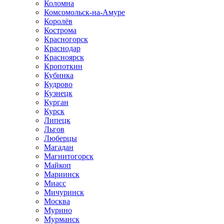
Коломна
Комсомольск-на-Амуре
Королёв
Кострома
Красногорск
Краснодар
Красноярск
Кропоткин
Кубинка
Кудрово
Кузнецк
Курган
Курск
Липецк
Льгов
Люберцы
Магадан
Магнитогорск
Майкоп
Мариинск
Миасс
Мичуринск
Москва
Мурино
Мурманск