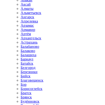
Абакан
Аксай
Алматы
Альметьевск
Ангарск
Апрелевка
Арзамас
Армавир
Артём
Архангельск
Астрахань
Балабаново
Балаково
Балашиха
Барнаул
Батайск
Белгород
Березники
Бийск
Благовещенск
Бор
Борисоглебск
Братск
Брянск
Будённовск