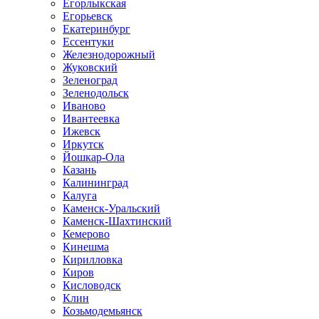
Егорлыкская
Егорьевск
Екатеринбург
Ессентуки
Железнодорожный
Жуковский
Зеленоград
Зеленодольск
Иваново
Ивантеевка
Ижевск
Иркутск
Йошкар-Ола
Казань
Калининград
Калуга
Каменск-Уральский
Каменск-Шахтинский
Кемерово
Кинешма
Кирилловка
Киров
Кисловодск
Клин
Козьмодемьянск