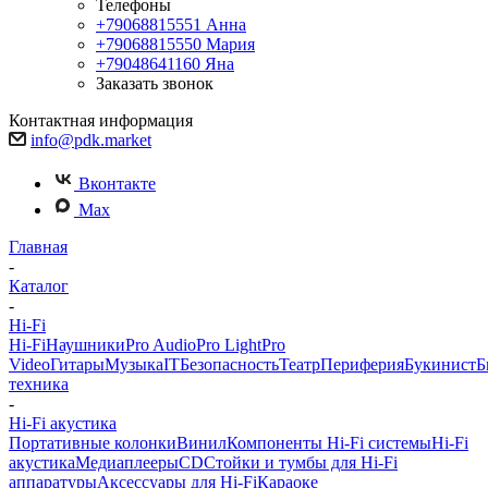
Телефоны
+79068815551
Анна
+79068815550
Мария
+79048641160
Яна
Заказать звонок
Контактная информация
info@pdk.market
Вконтакте
Max
Главная
-
Каталог
-
Hi-Fi
Hi-Fi
Наушники
Pro Audio
Pro Light
Pro
Video
Гитары
Музыка
IT
Безопасность
Театр
Периферия
Букинист
Б
техника
-
Hi-Fi акустика
Портативные колонки
Винил
Компоненты Hi-Fi системы
Hi-Fi
акустика
Медиаплееры
CD
Стойки и тумбы для Hi-Fi
аппаратуры
Аксессуары для Hi-Fi
Караоке