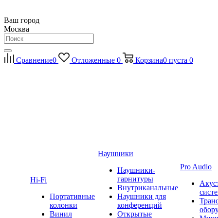
Ваш город
Москва
Сравнение
0
Отложенные
0
Корзина
0
пуста
0
Наушники
Pro Audio
Наушники-
гарнитуры
Hi-Fi
Акус
Внутриканальные
сист
Портативные
Наушники для
Тран
колонки
конференций
обор
Винил
Открытые