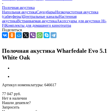
-
Полочная акустика
Напольная акустика
Саундбары
Низкочастотная акустика
(сабвуферы)
Центральные каналы
Настенная
акустика
Встраиваемая акустика
Аксессуары для акустики Hi-
Fi
Комплекты для домашнего кинотеатра
Поделиться
Полочная акустика Wharfedale Evo 5.1
White Oak
Артикул номенклатуры:
646617
77 047
руб.
Нет в наличии
Нашли дешевле?
Запросить