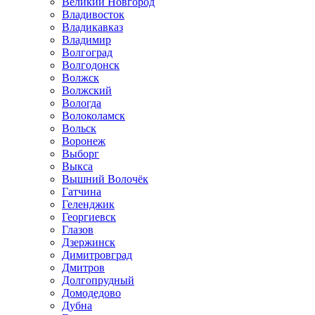
Великий Новгород
Владивосток
Владикавказ
Владимир
Волгоград
Волгодонск
Волжск
Волжский
Вологда
Волоколамск
Вольск
Воронеж
Выборг
Выкса
Вышний Волочёк
Гатчина
Геленджик
Георгиевск
Глазов
Дзержинск
Димитровград
Дмитров
Долгопрудный
Домодедово
Дубна