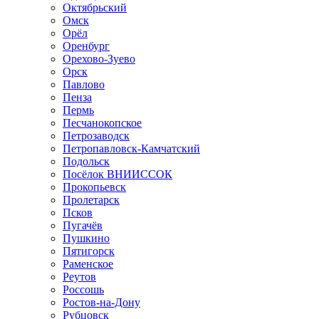
Октябрьский
Омск
Орёл
Оренбург
Орехово-Зуево
Орск
Павлово
Пенза
Пермь
Песчанокопское
Петрозаводск
Петропавловск-Камчатский
Подольск
Посёлок ВНИИССОК
Прокопьевск
Пролетарск
Псков
Пугачёв
Пушкино
Пятигорск
Раменское
Реутов
Россошь
Ростов-на-Дону
Рубцовск