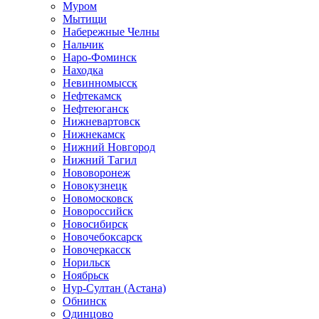
Муром
Мытищи
Набережные Челны
Нальчик
Наро-Фоминск
Находка
Невинномысск
Нефтекамск
Нефтеюганск
Нижневартовск
Нижнекамск
Нижний Новгород
Нижний Тагил
Нововоронеж
Новокузнецк
Новомосковск
Новороссийск
Новосибирск
Новочебоксарск
Новочеркасск
Норильск
Ноябрьск
Нур-Султан (Астана)
Обнинск
Одинцово