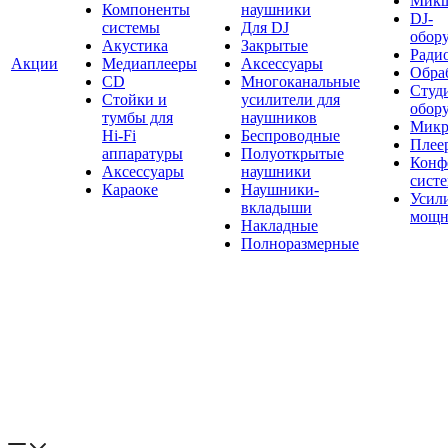
Мик
Компоненты
наушники
DJ-
системы
Для DJ
обор
Акустика
Закрытые
Ради
Акции
Медиаплееры
Аксессуары
Обраб
CD
Многоканальные
Студ
Стойки и
усилители для
обор
тумбы для
наушников
Микр
Hi-Fi
Беспроводные
Плее
аппаратуры
Полуоткрытые
Конф
Аксессуары
наушники
сист
Караоке
Наушники-
Усил
вкладыши
мощн
Накладные
Полноразмерные