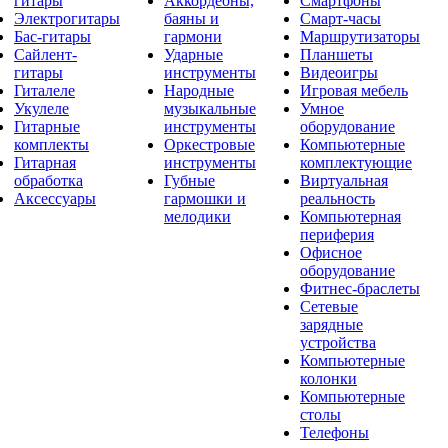
гитары
Аккордеоны,
Смартфоны
Электрогитары
баяны и
Смарт-часы
Бас-гитары
гармони
Маршрутизаторы
Сайлент-
Ударные
Планшеты
гитары
инструменты
Видеоигры
Гиталеле
Народные
Игровая мебель
Укулеле
музыкальные
Умное
Гитарные
инструменты
оборудование
комплекты
Оркестровые
Компьютерные
Гитарная
инструменты
комплектующие
обработка
Губные
Виртуальная
Аксессуары
гармошки и
реальность
мелодики
Компьютерная
периферия
Офисное
оборудование
Фитнес-браслеты
Сетевые
зарядные
устройства
Компьютерные
колонки
Компьютерные
столы
Телефоны