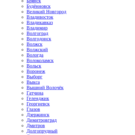
Брянск
Будённовск
Великий Новгород
Владивосток
Владикавказ
Владимир
Волгоград
Волгодонск
Волжск
Волжский
Вологда
Волоколамск
Вольск
Воронеж
Выборг
Выкса
Вышний Волочёк
Гатчина
Геленджик
Георгиевск
Глазов
Дзержинск
Димитровград
Дмитров
Долгопрудный