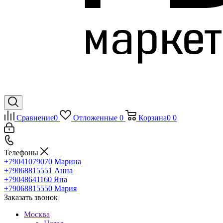
Сравнение
0
Отложенные
0
Корзина
0
0
Телефоны
+79041079070
Марина
+79068815551
Анна
+79048641160
Яна
+79068815550
Мария
Заказать звонок
Москва