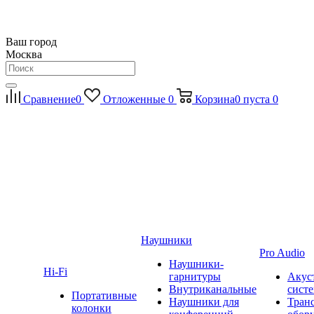
Ваш город
Москва
Сравнение
0
Отложенные
0
Корзина
0
пуста
0
Наушники
Pro Audio
Наушники-
Hi-Fi
гарнитуры
Акус
Внутриканальные
сист
Портативные
Наушники для
Тран
колонки