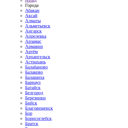
Назад
Города
Абакан
Аксай
Алматы
Альметьевск
Ангарск
Апрелевка
Арзамас
Армавир
Артём
Архангельск
Астрахань
Балабаново
Балаково
Балашиха
Барнаул
Батайск
Белгород
Березники
Бийск
Благовещенск
Бор
Борисоглебск
Братск