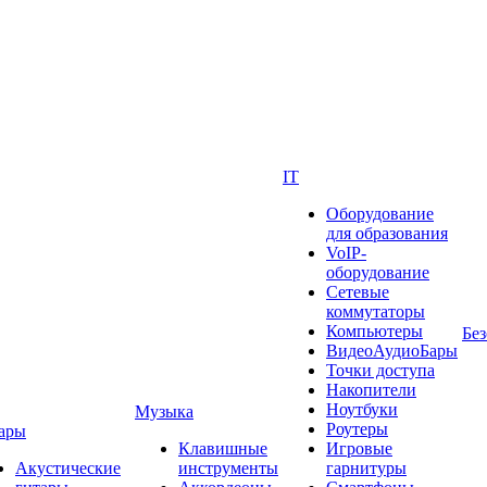
IT
Оборудование
для образования
VoIP-
оборудование
Сетевые
коммутаторы
Компьютеры
Без
ВидеоАудиоБары
Точки доступа
Накопители
Ноутбуки
Музыка
Роутеры
ары
Клавишные
Игровые
Акустические
инструменты
гарнитуры