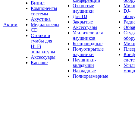
конференций
обор
Винил
Открытые
Мик
Компоненты
наушники
DJ-
системы
Для DJ
обор
Акустика
Закрытые
Ради
Акции
Медиаплееры
Аксессуары
Обраб
CD
Усилители для
Студ
Стойки и
наушников
обор
тумбы для
Беспроводные
Микр
Hi-Fi
Полуоткрытые
Плее
аппаратуры
наушники
Конф
Аксессуары
Наушники-
сист
Караоке
вкладыши
Усил
Накладные
мощн
Полноразмерные