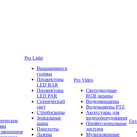
Pro Light
Вращающиеся
головы
Прожекторы
Pro Video
LED BAR
Прожекторы
Светодиодные
LED PAR
RGB экраны
Сценический
Видеомикшеры
свет
Видеокамеры PTZ
Стробоскопы
Аксессуары для
Зеркальные
видеооборудования
тические
Гит
шары
Профессиональные
емы
Пинспоты
дисплеи
сляционное
Лазеры
Мультиоконные