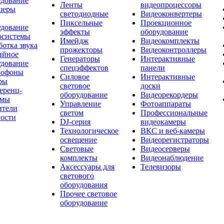
удование
Ленты
видеопроцессоры
шеры
светодиодные
Видеоконвертеры
Пиксельные
Проекционное
удование
эффекты
оборудование
осистемы
Имейдж
Видеокомплекты
отка звука
прожекторы
Видеоконтроллеры
ийное
Генераторы
Интерактивные
удование
спецэффектов
панели
офоны
Силовое
Интерактивные
ры
световое
доски
еренц-
оборудование
Видеорекордеры
емы
Управление
Фотоаппараты
ители
светом
Профессиональные
ости
DJ-серия
видеокамеры
Технологическое
ВКС и веб-камеры
освещение
Видеорегистраторы
Световые
Видеосерверы
комплекты
Видеонаблюдение
Аксессуары для
Телевизоры
светового
оборудования
Прочее световое
оборудование