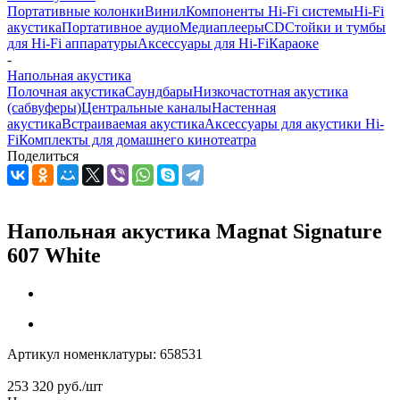
Портативные колонки
Винил
Компоненты Hi-Fi системы
Hi-Fi
акустика
Портативное аудио
Медиаплееры
CD
Стойки и тумбы
для Hi-Fi аппаратуры
Аксессуары для Hi-Fi
Караоке
-
Напольная акустика
Полочная акустика
Саундбары
Низкочастотная акустика
(сабвуферы)
Центральные каналы
Настенная
акустика
Встраиваемая акустика
Аксессуары для акустики Hi-
Fi
Комплекты для домашнего кинотеатра
Поделиться
Напольная акустика Magnat Signature
607 White
Артикул номенклатуры:
658531
253 320
руб.
/шт