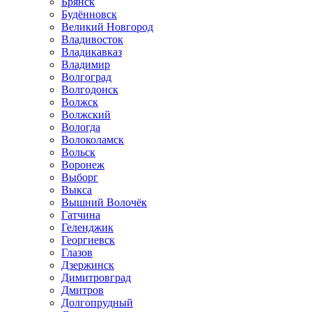
Брянск
Будённовск
Великий Новгород
Владивосток
Владикавказ
Владимир
Волгоград
Волгодонск
Волжск
Волжский
Вологда
Волоколамск
Вольск
Воронеж
Выборг
Выкса
Вышний Волочёк
Гатчина
Геленджик
Георгиевск
Глазов
Дзержинск
Димитровград
Дмитров
Долгопрудный