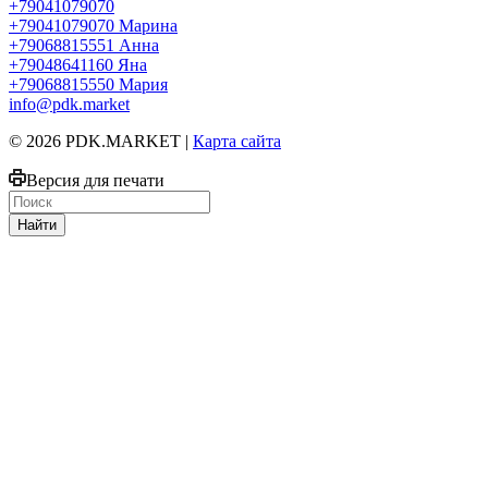
+79041079070
+79041079070
Марина
+79068815551
Анна
+79048641160
Яна
+79068815550
Мария
info@pdk.market
© 2026 PDK.MARKET |
Карта сайта
Версия для печати
Найти