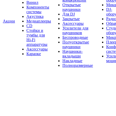
конференций
обор
Винил
Открытые
Мик
Компоненты
наушники
DJ-
системы
Для DJ
обор
Акустика
Закрытые
Ради
Акции
Медиаплееры
Аксессуары
Обраб
CD
Усилители для
Студ
Стойки и
наушников
обор
тумбы для
Беспроводные
Микр
Hi-Fi
Полуоткрытые
Плее
аппаратуры
наушники
Конф
Аксессуары
Наушники-
сист
Караоке
вкладыши
Усил
Накладные
мощн
Полноразмерные