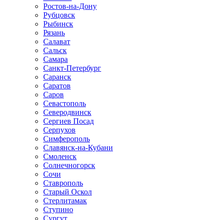
Ростов-на-Дону
Рубцовск
Рыбинск
Рязань
Салават
Сальск
Самара
Санкт-Петербург
Саранск
Саратов
Саров
Севастополь
Северодвинск
Сергиев Посад
Серпухов
Симферополь
Славянск-на-Кубани
Смоленск
Солнечногорск
Сочи
Ставрополь
Старый Оскол
Стерлитамак
Ступино
Сургут