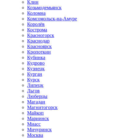
Клин
Козьмодемьянск
Коломна
Комсомольск-на-Амуре
Королёв
Кострома
Красногорск
Краснодар
Красноярск
Кропоткин
Кубинка
Кудрово
Кузнецк
Курган
Курск
Липецк
Льгов
Люберцы
Магадан
Магнитогорск
Майкоп
Мариинск
Миасс
Мичуринск
Москва