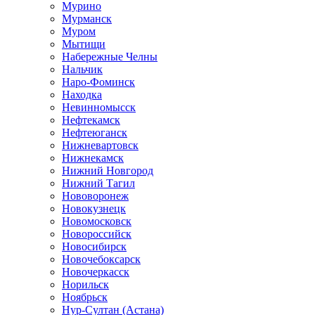
Мурино
Мурманск
Муром
Мытищи
Набережные Челны
Нальчик
Наро-Фоминск
Находка
Невинномысск
Нефтекамск
Нефтеюганск
Нижневартовск
Нижнекамск
Нижний Новгород
Нижний Тагил
Нововоронеж
Новокузнецк
Новомосковск
Новороссийск
Новосибирск
Новочебоксарск
Новочеркасск
Норильск
Ноябрьск
Нур-Султан (Астана)