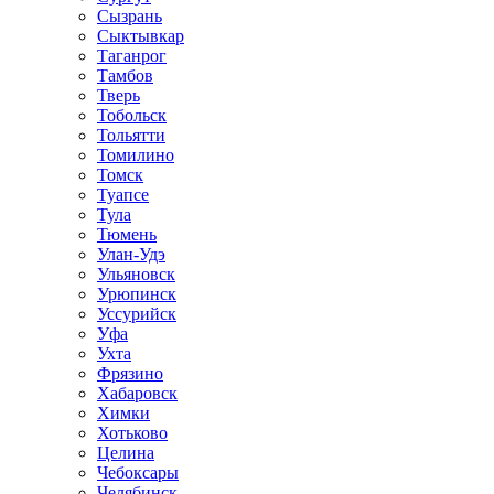
Сызрань
Сыктывкар
Таганрог
Тамбов
Тверь
Тобольск
Тольятти
Томилино
Томск
Туапсе
Тула
Тюмень
Улан-Удэ
Ульяновск
Урюпинск
Уссурийск
Уфа
Ухта
Фрязино
Хабаровск
Химки
Хотьково
Целина
Чебоксары
Челябинск