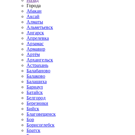
Назад
Города
Абакан
Аксай
Алматы
Альметьевск
Ангарск
Апрелевка
Арзамас
Армавир
Артём
Архангельск
Астрахань
Балабаново
Балаково
Балашиха
Барнаул
Батайск
Белгород
Березники
Бийск
Благовещенск
Бор
Борисоглебск
Братск