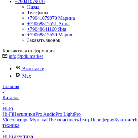
+79041079070
Назад
Телефоны
+79041079070
Марина
+79068815551
Анна
+79048641160
Яна
+79068815550
Мария
Заказать звонок
Контактная информация
info@pdk.market
Вконтакте
Max
Главная
-
Каталог
-
Hi-Fi
Hi-Fi
Наушники
Pro Audio
Pro Light
Pro
Video
Гитары
Музыка
IT
Безопасность
Театр
Периферия
Букинист
Б
техника
-
Hi-Fi акустика