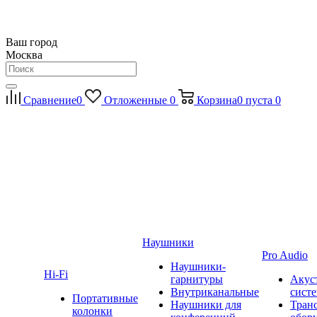
Ваш город
Москва
Сравнение
0
Отложенные
0
Корзина
0
пуста
0
Наушники
Pro Audio
Наушники-
Hi-Fi
гарнитуры
Акус
Внутриканальные
сист
Портативные
Наушники для
Тран
колонки