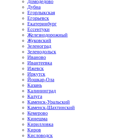
Домодедово
Дубна
Егорлыкская
Егорьевск
Екатеринбург
Ессентуки
Железнодорожный
Жуковский
Зеленоград
Зеленодольск
Иваново
Ивантеевка
Ижевск
Иркутск
Йошкар-Ола
Казань
Калининград
Калуга
Каменск-Уральский
Каменск-Шахтинский
Кемерово
Кинешма
Кирилловка
Киров
Кисловодск