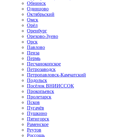
Обнинск
Одинцово
Октябрьский
Омск
Орёл
Оренбург
Орехово-Зуево
Орск
Павлово
Пенза
Пермь
Песчанокопское
Петрозаводск
Петропавловск-Камчатский
Подольск
Посёлок ВНИИССОК
Прокопьевск
Пролетарск
Псков
Пугачёв
Пушкино
Пятигорск
Раменское
Реутов
Россошь