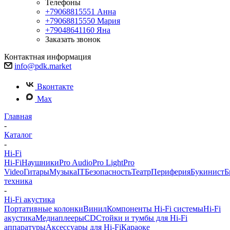
Телефоны
+79068815551
Анна
+79068815550
Мария
+79048641160
Яна
Заказать звонок
Контактная информация
info@pdk.market
Вконтакте
Max
Главная
-
Каталог
-
Hi-Fi
Hi-Fi
Наушники
Pro Audio
Pro Light
Pro
Video
Гитары
Музыка
IT
Безопасность
Театр
Периферия
Букинист
Б
техника
-
Hi-Fi акустика
Портативные колонки
Винил
Компоненты Hi-Fi системы
Hi-Fi
акустика
Медиаплееры
CD
Стойки и тумбы для Hi-Fi
аппаратуры
Аксессуары для Hi-Fi
Караоке