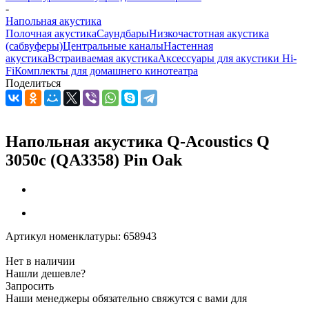
-
Напольная акустика
Полочная акустика
Саундбары
Низкочастотная акустика
(сабвуферы)
Центральные каналы
Настенная
акустика
Встраиваемая акустика
Аксессуары для акустики Hi-
Fi
Комплекты для домашнего кинотеатра
Поделиться
Напольная акустика Q-Acoustics Q
3050c (QA3358) Pin Oak
Артикул номенклатуры:
658943
Нет в наличии
Нашли дешевле?
Запросить
Наши менеджеры обязательно свяжутся с вами для