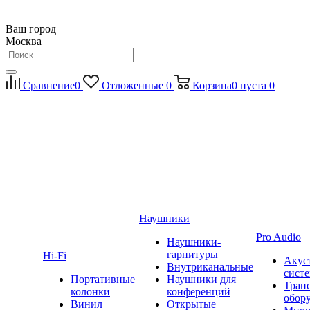
Ваш город
Москва
Сравнение
0
Отложенные
0
Корзина
0
пуста
0
Наушники
Pro Audio
Наушники-
гарнитуры
Hi-Fi
Акус
Внутриканальные
сист
Портативные
Наушники для
Тран
колонки
конференций
обор
Винил
Открытые