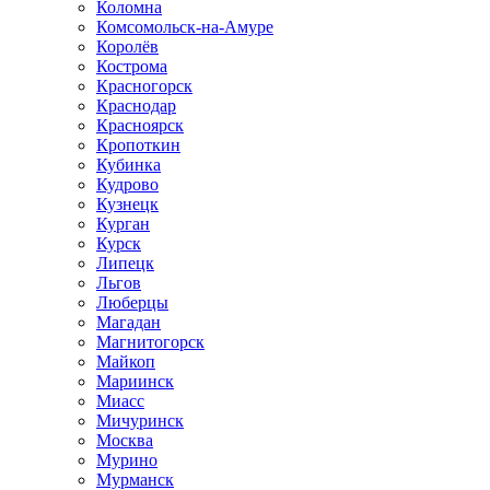
Коломна
Комсомольск-на-Амуре
Королёв
Кострома
Красногорск
Краснодар
Красноярск
Кропоткин
Кубинка
Кудрово
Кузнецк
Курган
Курск
Липецк
Льгов
Люберцы
Магадан
Магнитогорск
Майкоп
Мариинск
Миасс
Мичуринск
Москва
Мурино
Мурманск