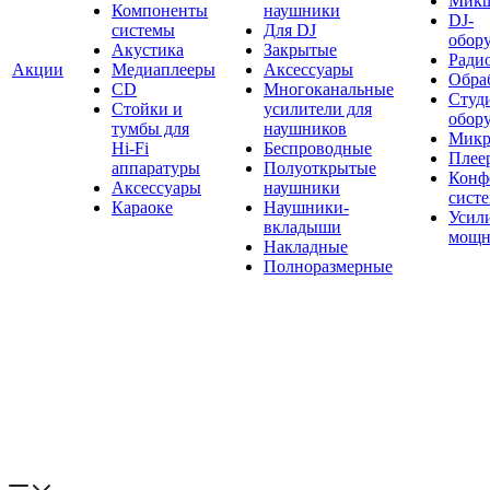
Мик
Компоненты
наушники
DJ-
системы
Для DJ
обор
Акустика
Закрытые
Ради
Акции
Медиаплееры
Аксессуары
Обраб
CD
Многоканальные
Студ
Стойки и
усилители для
обор
тумбы для
наушников
Микр
Hi-Fi
Беспроводные
Плее
аппаратуры
Полуоткрытые
Конф
Аксессуары
наушники
сист
Караоке
Наушники-
Усил
вкладыши
мощн
Накладные
Полноразмерные