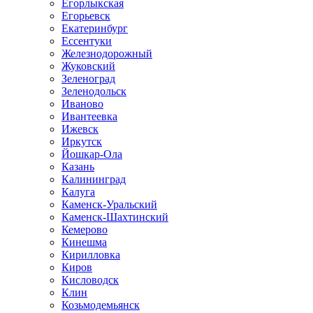
Егорлыкская
Егорьевск
Екатеринбург
Ессентуки
Железнодорожный
Жуковский
Зеленоград
Зеленодольск
Иваново
Ивантеевка
Ижевск
Иркутск
Йошкар-Ола
Казань
Калининград
Калуга
Каменск-Уральский
Каменск-Шахтинский
Кемерово
Кинешма
Кирилловка
Киров
Кисловодск
Клин
Козьмодемьянск