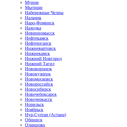
Муром
Мытищи
Набережные Челны
Нальчик
Наро-Фоминск
Находка
Невинномысск
Нефтекамск
Нефтеюганск
Нижневартовск
Нижнекамск
Нижний Новгород
Нижний Тагил
Нововоронеж
Новокузнецк
Новомосковск
Новороссийск
Новосибирск
Новочебоксарск
Новочеркасск
Норильск
Ноябрьск
Нур-Султан (Астана)
Обнинск
Одинцово