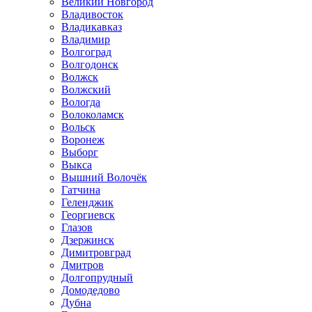
Великий Новгород
Владивосток
Владикавказ
Владимир
Волгоград
Волгодонск
Волжск
Волжский
Вологда
Волоколамск
Вольск
Воронеж
Выборг
Выкса
Вышний Волочёк
Гатчина
Геленджик
Георгиевск
Глазов
Дзержинск
Димитровград
Дмитров
Долгопрудный
Домодедово
Дубна