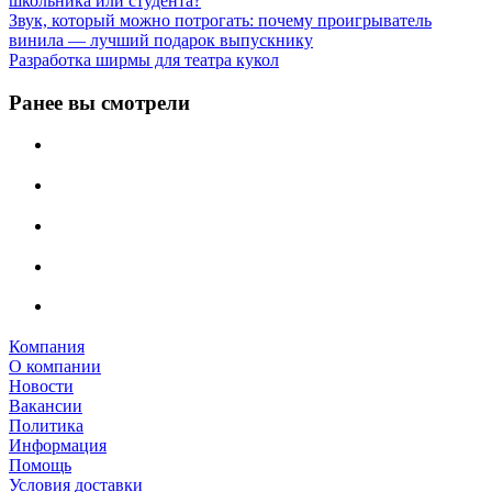
школьника или студента?
Звук, который можно потрогать: почему проигрыватель
винила — лучший подарок выпускнику
Разработка ширмы для театра кукол
Ранее вы смотрели
Компания
О компании
Новости
Вакансии
Политика
Информация
Помощь
Условия доставки