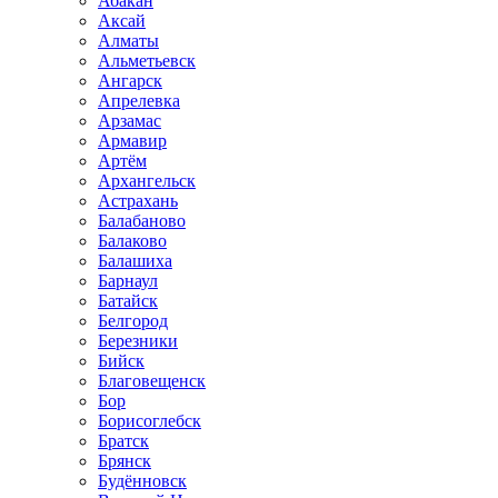
Абакан
Аксай
Алматы
Альметьевск
Ангарск
Апрелевка
Арзамас
Армавир
Артём
Архангельск
Астрахань
Балабаново
Балаково
Балашиха
Барнаул
Батайск
Белгород
Березники
Бийск
Благовещенск
Бор
Борисоглебск
Братск
Брянск
Будённовск