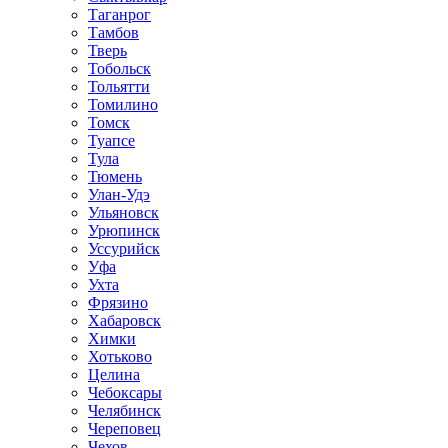
Таганрог
Тамбов
Тверь
Тобольск
Тольятти
Томилино
Томск
Туапсе
Тула
Тюмень
Улан-Удэ
Ульяновск
Урюпинск
Уссурийск
Уфа
Ухта
Фрязино
Хабаровск
Химки
Хотьково
Целина
Чебоксары
Челябинск
Череповец
Чехов