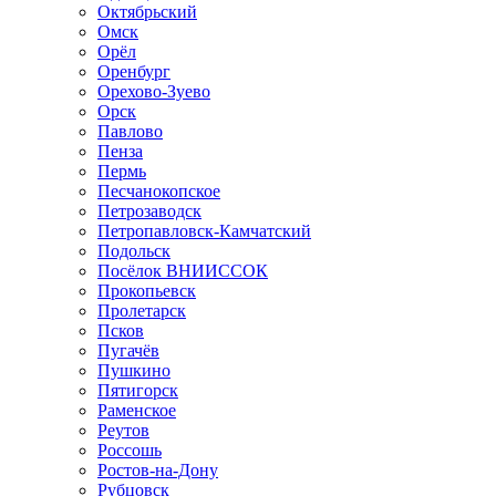
Октябрьский
Омск
Орёл
Оренбург
Орехово-Зуево
Орск
Павлово
Пенза
Пермь
Песчанокопское
Петрозаводск
Петропавловск-Камчатский
Подольск
Посёлок ВНИИССОК
Прокопьевск
Пролетарск
Псков
Пугачёв
Пушкино
Пятигорск
Раменское
Реутов
Россошь
Ростов-на-Дону
Рубцовск