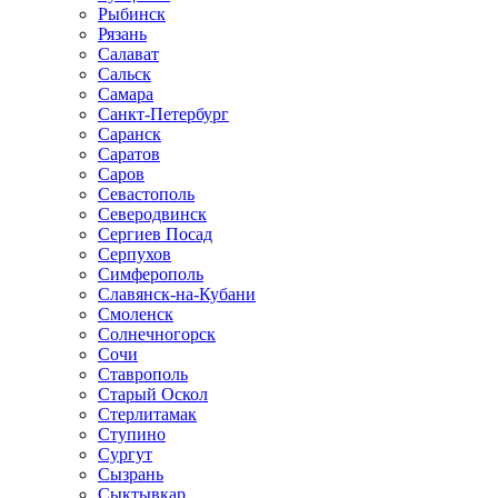
Рыбинск
Рязань
Салават
Сальск
Самара
Санкт-Петербург
Саранск
Саратов
Саров
Севастополь
Северодвинск
Сергиев Посад
Серпухов
Симферополь
Славянск-на-Кубани
Смоленск
Солнечногорск
Сочи
Ставрополь
Старый Оскол
Стерлитамак
Ступино
Сургут
Сызрань
Сыктывкар