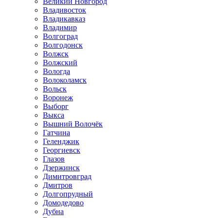
Великий Новгород
Владивосток
Владикавказ
Владимир
Волгоград
Волгодонск
Волжск
Волжский
Вологда
Волоколамск
Вольск
Воронеж
Выборг
Выкса
Вышний Волочёк
Гатчина
Геленджик
Георгиевск
Глазов
Дзержинск
Димитровград
Дмитров
Долгопрудный
Домодедово
Дубна