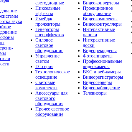
шеры
светодиодные
Видеоконвертеры
Пиксельные
Проекционное
удование
эффекты
оборудование
осистемы
Имейдж
Видеокомплекты
отка звука
прожекторы
Видеоконтроллеры
ийное
Генераторы
Интерактивные
удование
спецэффектов
панели
офоны
Силовое
Интерактивные
ры
световое
доски
еренц-
оборудование
Видеорекордеры
емы
Управление
Фотоаппараты
ители
светом
Профессиональные
ости
DJ-серия
видеокамеры
Технологическое
ВКС и веб-камеры
освещение
Видеорегистраторы
Световые
Видеосерверы
комплекты
Видеонаблюдение
Аксессуары для
Телевизоры
светового
оборудования
Прочее световое
оборудование