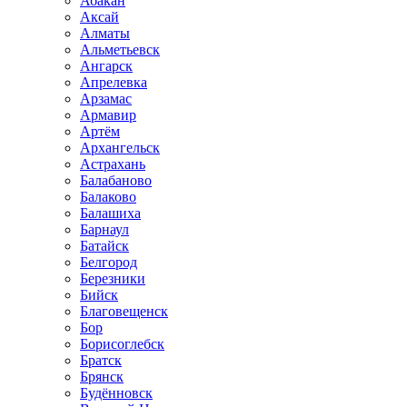
Абакан
Аксай
Алматы
Альметьевск
Ангарск
Апрелевка
Арзамас
Армавир
Артём
Архангельск
Астрахань
Балабаново
Балаково
Балашиха
Барнаул
Батайск
Белгород
Березники
Бийск
Благовещенск
Бор
Борисоглебск
Братск
Брянск
Будённовск