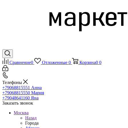
Сравнение
0
Отложенные
0
Корзина
0
0
Телефоны
+79068815551
Анна
+79068815550
Мария
+79048641160
Яна
Заказать звонок
Москва
Назад
Города