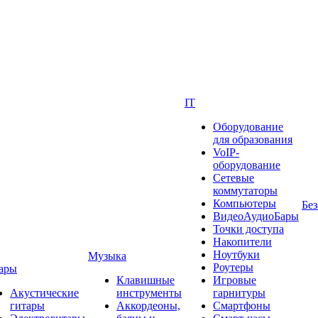
IT
Оборудование
для образования
VoIP-
оборудование
Сетевые
коммутаторы
Компьютеры
Без
ВидеоАудиоБары
Точки доступа
Накопители
Ноутбуки
Музыка
Роутеры
ары
Клавишные
Игровые
Акустические
инструменты
гарнитуры
гитары
Аккордеоны,
Смартфоны