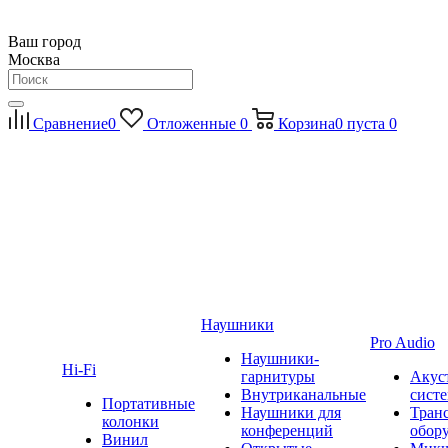
Ваш город
Москва
Сравнение
0
Отложенные
0
Корзина
0
пуста
0
Наушники
Pro Audio
Наушники-
Hi-Fi
гарнитуры
Акус
Внутриканальные
сист
Портативные
Наушники для
Тран
колонки
конференций
обор
Винил