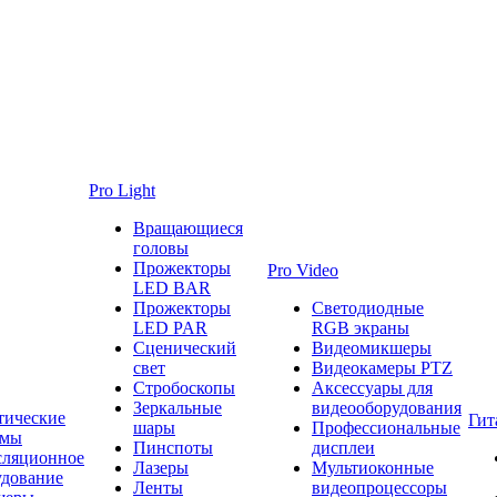
Pro Light
Вращающиеся
головы
Прожекторы
Pro Video
LED BAR
Прожекторы
Светодиодные
LED PAR
RGB экраны
Сценический
Видеомикшеры
свет
Видеокамеры PTZ
Стробоскопы
Аксессуары для
Зеркальные
видеооборудования
тические
Гит
шары
Профессиональные
емы
Пинспоты
дисплеи
сляционное
Лазеры
Мультиоконные
удование
Ленты
видеопроцессоры