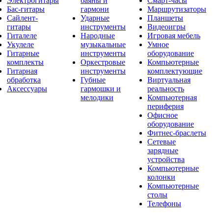
Электрогитары
баяны и
Смарт-часы
Бас-гитары
гармони
Маршрутизаторы
Сайлент-
Ударные
Планшеты
гитары
инструменты
Видеоигры
Гиталеле
Народные
Игровая мебель
Укулеле
музыкальные
Умное
Гитарные
инструменты
оборудование
комплекты
Оркестровые
Компьютерные
Гитарная
инструменты
комплектующие
обработка
Губные
Виртуальная
Аксессуары
гармошки и
реальность
мелодики
Компьютерная
периферия
Офисное
оборудование
Фитнес-браслеты
Сетевые
зарядные
устройства
Компьютерные
колонки
Компьютерные
столы
Телефоны