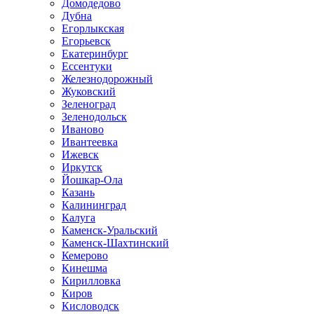
Домодедово
Дубна
Егорлыкская
Егорьевск
Екатеринбург
Ессентуки
Железнодорожный
Жуковский
Зеленоград
Зеленодольск
Иваново
Ивантеевка
Ижевск
Иркутск
Йошкар-Ола
Казань
Калининград
Калуга
Каменск-Уральский
Каменск-Шахтинский
Кемерово
Кинешма
Кирилловка
Киров
Кисловодск