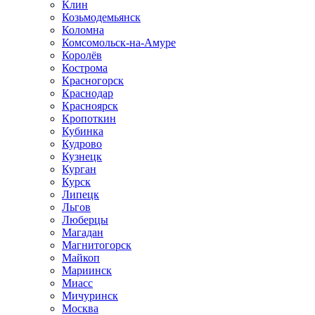
Клин
Козьмодемьянск
Коломна
Комсомольск-на-Амуре
Королёв
Кострома
Красногорск
Краснодар
Красноярск
Кропоткин
Кубинка
Кудрово
Кузнецк
Курган
Курск
Липецк
Льгов
Люберцы
Магадан
Магнитогорск
Майкоп
Мариинск
Миасс
Мичуринск
Москва