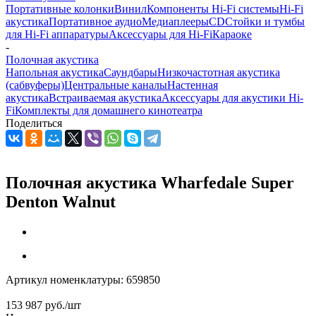
Портативные колонки
Винил
Компоненты Hi-Fi системы
Hi-Fi
акустика
Портативное аудио
Медиаплееры
CD
Стойки и тумбы
для Hi-Fi аппаратуры
Аксессуары для Hi-Fi
Караоке
-
Полочная акустика
Напольная акустика
Саундбары
Низкочастотная акустика
(сабвуферы)
Центральные каналы
Настенная
акустика
Встраиваемая акустика
Аксессуары для акустики Hi-
Fi
Комплекты для домашнего кинотеатра
Поделиться
Полочная акустика Wharfedale Super
Denton Walnut
Артикул номенклатуры:
659850
153 987
руб.
/шт