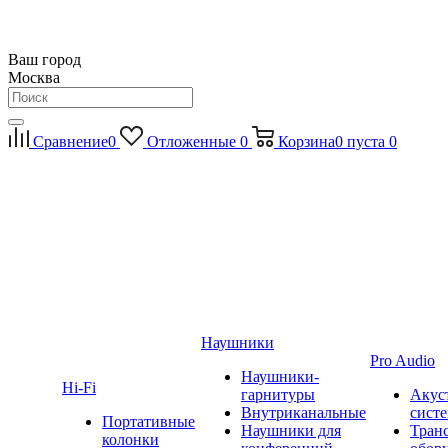
Ваш город
Москва
Сравнение
0
Отложенные
0
Корзина
0
пуста
0
Наушники
Pro Audio
Наушники-
Hi-Fi
гарнитуры
Акус
Внутриканальные
сист
Портативные
Наушники для
Тран
колонки