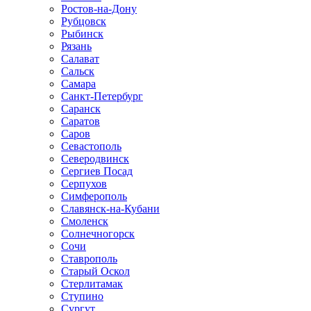
Ростов-на-Дону
Рубцовск
Рыбинск
Рязань
Салават
Сальск
Самара
Санкт-Петербург
Саранск
Саратов
Саров
Севастополь
Северодвинск
Сергиев Посад
Серпухов
Симферополь
Славянск-на-Кубани
Смоленск
Солнечногорск
Сочи
Ставрополь
Старый Оскол
Стерлитамак
Ступино
Сургут