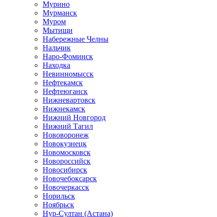
Мурино
Мурманск
Муром
Мытищи
Набережные Челны
Нальчик
Наро-Фоминск
Находка
Невинномысск
Нефтекамск
Нефтеюганск
Нижневартовск
Нижнекамск
Нижний Новгород
Нижний Тагил
Нововоронеж
Новокузнецк
Новомосковск
Новороссийск
Новосибирск
Новочебоксарск
Новочеркасск
Норильск
Ноябрьск
Нур-Султан (Астана)