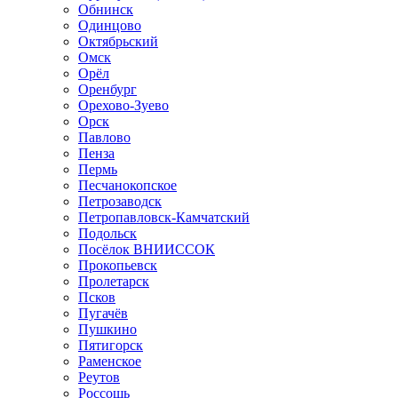
Обнинск
Одинцово
Октябрьский
Омск
Орёл
Оренбург
Орехово-Зуево
Орск
Павлово
Пенза
Пермь
Песчанокопское
Петрозаводск
Петропавловск-Камчатский
Подольск
Посёлок ВНИИССОК
Прокопьевск
Пролетарск
Псков
Пугачёв
Пушкино
Пятигорск
Раменское
Реутов
Россошь