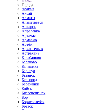
Назад
Города
Абакан
Аксай
Алматы
Альметьевск
Ангарск
Апрелевка
Арзамас
Армавир
Артём
Архангельск
Астрахань
Балабаново
Балаково
Балашиха
Барнаул
Батайск
Белгород
Березники
Бийск
Благовещенск
Бор
Борисоглебск
Братск