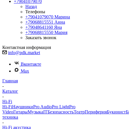
+79041079070
Назад
Телефоны
+79041079070
Марина
+79068815551
Анна
+79048641160
Яна
+79068815550
Мария
Заказать звонок
Контактная информация
info@pdk.market
Вконтакте
Max
Главная
-
Каталог
-
Hi-Fi
Hi-Fi
Наушники
Pro Audio
Pro Light
Pro
Video
Гитары
Музыка
IT
Безопасность
Театр
Периферия
Букинист
Б
техника
-
Hi-Fi акустика