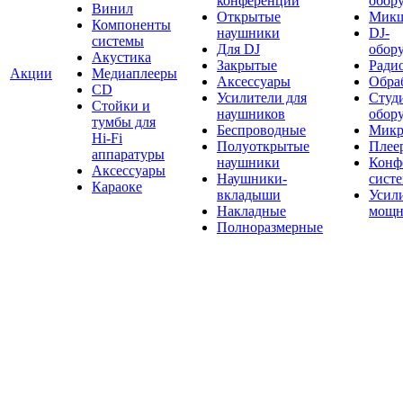
конференций
обор
Винил
Открытые
Мик
Компоненты
наушники
DJ-
системы
Для DJ
обор
Акустика
Закрытые
Ради
Акции
Медиаплееры
Аксессуары
Обраб
CD
Усилители для
Студ
Стойки и
наушников
обор
тумбы для
Беспроводные
Микр
Hi-Fi
Полуоткрытые
Плее
аппаратуры
наушники
Конф
Аксессуары
Наушники-
сист
Караоке
вкладыши
Усил
Накладные
мощн
Полноразмерные