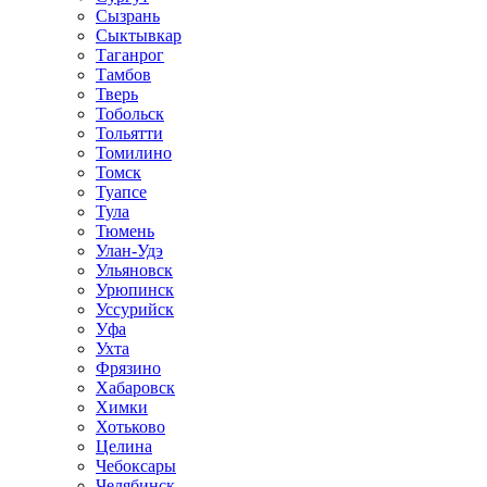
Сызрань
Сыктывкар
Таганрог
Тамбов
Тверь
Тобольск
Тольятти
Томилино
Томск
Туапсе
Тула
Тюмень
Улан-Удэ
Ульяновск
Урюпинск
Уссурийск
Уфа
Ухта
Фрязино
Хабаровск
Химки
Хотьково
Целина
Чебоксары
Челябинск