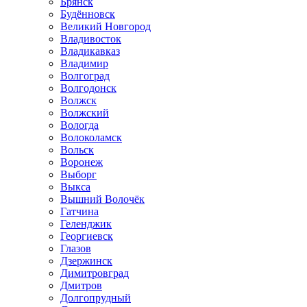
Брянск
Будённовск
Великий Новгород
Владивосток
Владикавказ
Владимир
Волгоград
Волгодонск
Волжск
Волжский
Вологда
Волоколамск
Вольск
Воронеж
Выборг
Выкса
Вышний Волочёк
Гатчина
Геленджик
Георгиевск
Глазов
Дзержинск
Димитровград
Дмитров
Долгопрудный