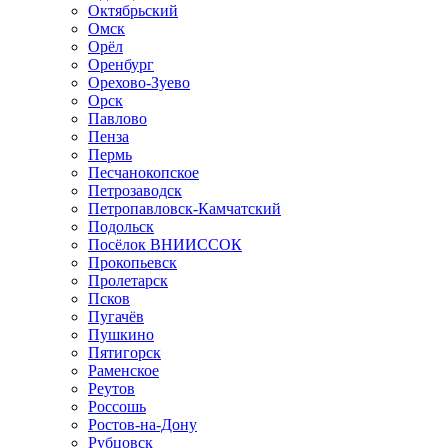
Октябрьский
Омск
Орёл
Оренбург
Орехово-Зуево
Орск
Павлово
Пенза
Пермь
Песчанокопское
Петрозаводск
Петропавловск-Камчатский
Подольск
Посёлок ВНИИССОК
Прокопьевск
Пролетарск
Псков
Пугачёв
Пушкино
Пятигорск
Раменское
Реутов
Россошь
Ростов-на-Дону
Рубцовск