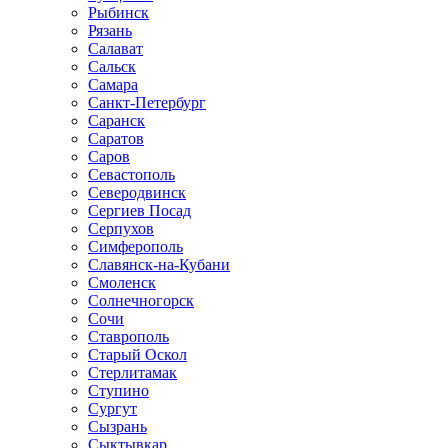
Рыбинск
Рязань
Салават
Сальск
Самара
Санкт-Петербург
Саранск
Саратов
Саров
Севастополь
Северодвинск
Сергиев Посад
Серпухов
Симферополь
Славянск-на-Кубани
Смоленск
Солнечногорск
Сочи
Ставрополь
Старый Оскол
Стерлитамак
Ступино
Сургут
Сызрань
Сыктывкар