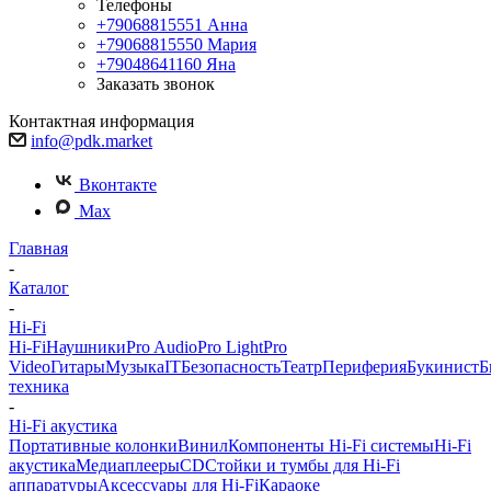
Телефоны
+79068815551
Анна
+79068815550
Мария
+79048641160
Яна
Заказать звонок
Контактная информация
info@pdk.market
Вконтакте
Max
Главная
-
Каталог
-
Hi-Fi
Hi-Fi
Наушники
Pro Audio
Pro Light
Pro
Video
Гитары
Музыка
IT
Безопасность
Театр
Периферия
Букинист
Б
техника
-
Hi-Fi акустика
Портативные колонки
Винил
Компоненты Hi-Fi системы
Hi-Fi
акустика
Медиаплееры
CD
Стойки и тумбы для Hi-Fi
аппаратуры
Аксессуары для Hi-Fi
Караоке