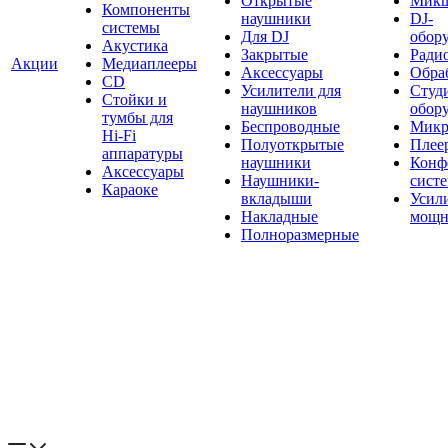
Открытые
Мик
Компоненты
наушники
DJ-
системы
Для DJ
обор
Акустика
Закрытые
Ради
Акции
Медиаплееры
Аксессуары
Обраб
CD
Усилители для
Студ
Стойки и
наушников
обор
тумбы для
Беспроводные
Микр
Hi-Fi
Полуоткрытые
Плее
аппаратуры
наушники
Конф
Аксессуары
Наушники-
сист
Караоке
вкладыши
Усил
Накладные
мощн
Полноразмерные