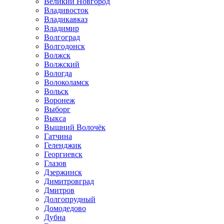
Великий Новгород
Владивосток
Владикавказ
Владимир
Волгоград
Волгодонск
Волжск
Волжский
Вологда
Волоколамск
Вольск
Воронеж
Выборг
Выкса
Вышний Волочёк
Гатчина
Геленджик
Георгиевск
Глазов
Дзержинск
Димитровград
Дмитров
Долгопрудный
Домодедово
Дубна