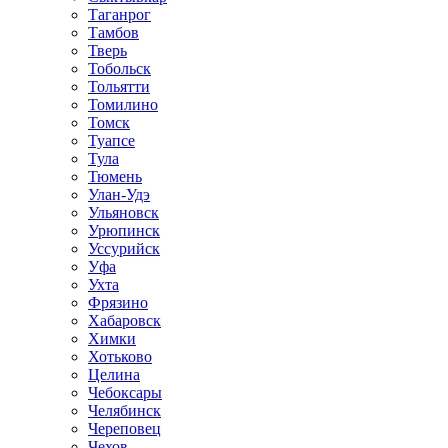
Таганрог
Тамбов
Тверь
Тобольск
Тольятти
Томилино
Томск
Туапсе
Тула
Тюмень
Улан-Удэ
Ульяновск
Урюпинск
Уссурийск
Уфа
Ухта
Фрязино
Хабаровск
Химки
Хотьково
Целина
Чебоксары
Челябинск
Череповец
Чехов