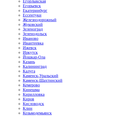
Егорлыкская
Егорьевск
Екатеринбург
Ессентуки
Железнодорожный
Жуковский
Зеленоград
Зеленодольск
Иваново
Ивантеевка
Ижевск
Иркутск
Йошкар-Ола
Казань
Калининград
Калуга
Каменск-Уральский
Каменск-Шахтинский
Кемерово
Кинешма
Кирилловка
Киров
Кисловодск
Клин
Козьмодемьянск