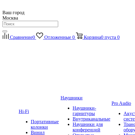
Ваш город
Москва
Сравнение
0
Отложенные
0
Корзина
0
пуста
0
Наушники
Pro Audio
Наушники-
Hi-Fi
гарнитуры
Акус
Внутриканальные
сист
Портативные
Наушники для
Тран
колонки
конференций
обор
Винил