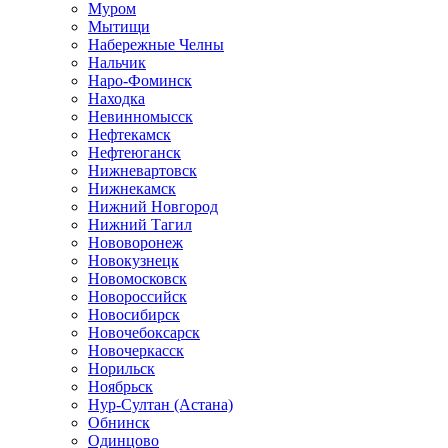
Муром
Мытищи
Набережные Челны
Нальчик
Наро-Фоминск
Находка
Невинномысск
Нефтекамск
Нефтеюганск
Нижневартовск
Нижнекамск
Нижний Новгород
Нижний Тагил
Нововоронеж
Новокузнецк
Новомосковск
Новороссийск
Новосибирск
Новочебоксарск
Новочеркасск
Норильск
Ноябрьск
Нур-Султан (Астана)
Обнинск
Одинцово