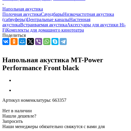
-
Напольная акустика
Полочная акустика
Саундбары
Низкочастотная акустика
(сабвуферы)
Центральные каналы
Настенная
акустика
Встраиваемая акустика
Аксессуары для акустики Hi-
Fi
Комплекты для домашнего кинотеатра
Поделиться
Напольная акустика MT-Power
Performance Front black
Артикул номенклатуры:
663357
Нет в наличии
Нашли дешевле?
Запросить
Наши менеджеры обязательно свяжутся с вами для