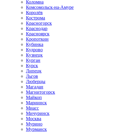
Коломна
Комсомольск-на-Амуре
Королёв
Кострома
Красногорск
Краснодар
Красноярск
Кропоткин
Кубинка
Кудрово
Кузнецк
Курган
Курск
Липецк
Льгов
Люберцы
Магадан
Магнитогорск
Майкоп
Мариинск
Миасс
Мичуринск
Москва
Мурино
Мурманск