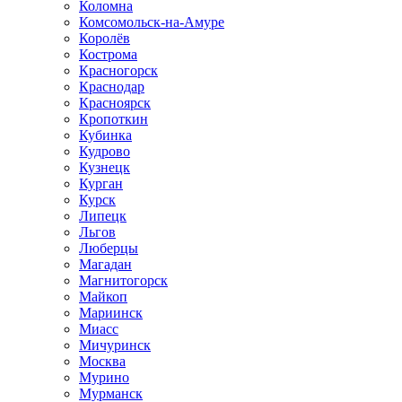
Коломна
Комсомольск-на-Амуре
Королёв
Кострома
Красногорск
Краснодар
Красноярск
Кропоткин
Кубинка
Кудрово
Кузнецк
Курган
Курск
Липецк
Льгов
Люберцы
Магадан
Магнитогорск
Майкоп
Мариинск
Миасс
Мичуринск
Москва
Мурино
Мурманск