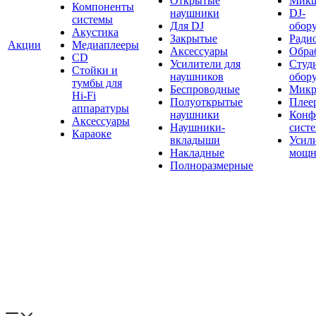
Открытые
Мик
Компоненты
наушники
DJ-
системы
Для DJ
обор
Акустика
Закрытые
Ради
Акции
Медиаплееры
Аксессуары
Обраб
CD
Усилители для
Студ
Стойки и
наушников
обор
тумбы для
Беспроводные
Микр
Hi-Fi
Полуоткрытые
Плее
аппаратуры
наушники
Конф
Аксессуары
Наушники-
сист
Караоке
вкладыши
Усил
Накладные
мощн
Полноразмерные