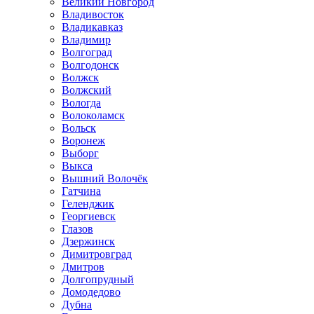
Великий Новгород
Владивосток
Владикавказ
Владимир
Волгоград
Волгодонск
Волжск
Волжский
Вологда
Волоколамск
Вольск
Воронеж
Выборг
Выкса
Вышний Волочёк
Гатчина
Геленджик
Георгиевск
Глазов
Дзержинск
Димитровград
Дмитров
Долгопрудный
Домодедово
Дубна