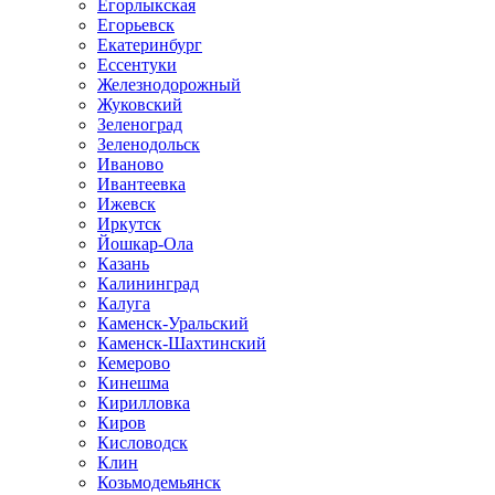
Егорлыкская
Егорьевск
Екатеринбург
Ессентуки
Железнодорожный
Жуковский
Зеленоград
Зеленодольск
Иваново
Ивантеевка
Ижевск
Иркутск
Йошкар-Ола
Казань
Калининград
Калуга
Каменск-Уральский
Каменск-Шахтинский
Кемерово
Кинешма
Кирилловка
Киров
Кисловодск
Клин
Козьмодемьянск