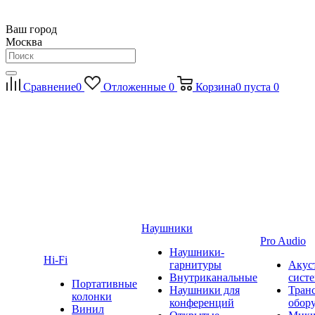
Ваш город
Москва
Сравнение
0
Отложенные
0
Корзина
0
пуста
0
Наушники
Pro Audio
Наушники-
Hi-Fi
гарнитуры
Акус
Внутриканальные
сист
Портативные
Наушники для
Тран
колонки
конференций
обор
Винил