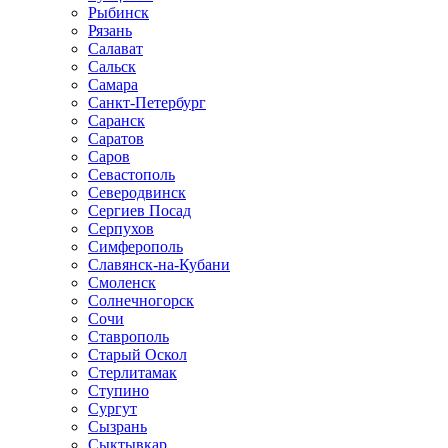
Рыбинск
Рязань
Салават
Сальск
Самара
Санкт-Петербург
Саранск
Саратов
Саров
Севастополь
Северодвинск
Сергиев Посад
Серпухов
Симферополь
Славянск-на-Кубани
Смоленск
Солнечногорск
Сочи
Ставрополь
Старый Оскол
Стерлитамак
Ступино
Сургут
Сызрань
Сыктывкар