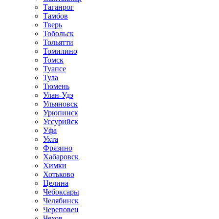
Таганрог
Тамбов
Тверь
Тобольск
Тольятти
Томилино
Томск
Туапсе
Тула
Тюмень
Улан-Удэ
Ульяновск
Урюпинск
Уссурийск
Уфа
Ухта
Фрязино
Хабаровск
Химки
Хотьково
Целина
Чебоксары
Челябинск
Череповец
Чехов