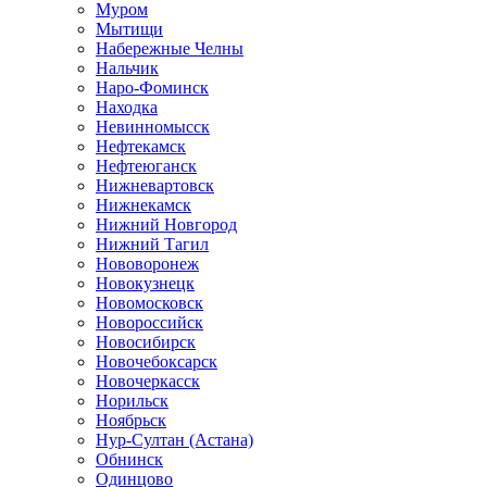
Муром
Мытищи
Набережные Челны
Нальчик
Наро-Фоминск
Находка
Невинномысск
Нефтекамск
Нефтеюганск
Нижневартовск
Нижнекамск
Нижний Новгород
Нижний Тагил
Нововоронеж
Новокузнецк
Новомосковск
Новороссийск
Новосибирск
Новочебоксарск
Новочеркасск
Норильск
Ноябрьск
Нур-Султан (Астана)
Обнинск
Одинцово