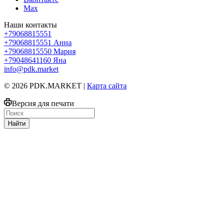
Max
Наши контакты
+79068815551
+79068815551
Анна
+79068815550
Мария
+79048641160
Яна
info@pdk.market
© 2026 PDK.MARKET |
Карта сайта
Версия для печати
Найти