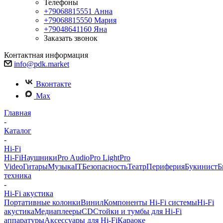
Телефоны
+79068815551
Анна
+79068815550
Мария
+79048641160
Яна
Заказать звонок
Контактная информация
info@pdk.market
Вконтакте
Max
Главная
-
Каталог
-
Hi-Fi
Hi-Fi
Наушники
Pro Audio
Pro Light
Pro
Video
Гитары
Музыка
IT
Безопасность
Театр
Периферия
Букинист
Б
техника
-
Hi-Fi акустика
Портативные колонки
Винил
Компоненты Hi-Fi системы
Hi-Fi
акустика
Медиаплееры
CD
Стойки и тумбы для Hi-Fi
аппаратуры
Аксессуары для Hi-Fi
Караоке