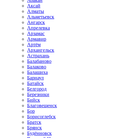
Абакан
Аксай
Алматы
Альметьевск
Ангарск
Апрелевка
Арзамас
Армавир
Артём
Архангельск
Астрахань
Балабаново
Балаково
Балашиха
Барнаул
Батайск
Белгород
Березники
Бийск
Благовещенск
Бор
Борисоглебск
Братск
Брянск
Будённовск