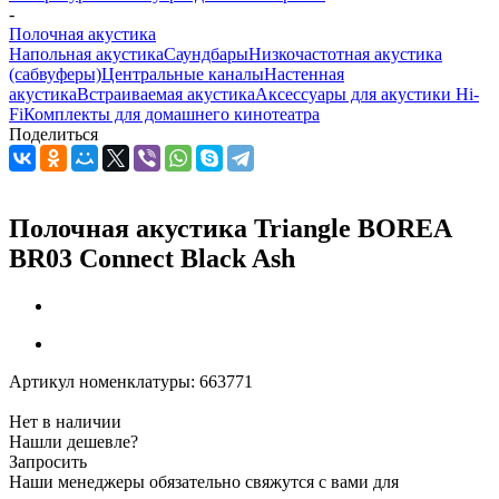
-
Полочная акустика
Напольная акустика
Саундбары
Низкочастотная акустика
(сабвуферы)
Центральные каналы
Настенная
акустика
Встраиваемая акустика
Аксессуары для акустики Hi-
Fi
Комплекты для домашнего кинотеатра
Поделиться
Полочная акустика Triangle BOREA
BR03 Connect Black Ash
Артикул номенклатуры:
663771
Нет в наличии
Нашли дешевле?
Запросить
Наши менеджеры обязательно свяжутся с вами для