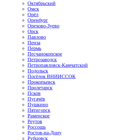
Октябрьский
Омск
Орёл
Оренбург
Орехово-Зуево
Орск
Павлово
Пенза
Пермь
Песчанокопское
Петрозаводск
Петропавловск-Камчатский
Подольск
Посёлок ВНИИССОК
Прокопьевск
Пролетарск
Псков
Пугачёв
Пушкино
Пятигорск
Раменское
Реутов
Россошь
Ростов-на-Дону
Рубцовск