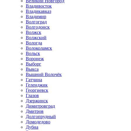
Великий Новгород
Владивосток
Владикавказ
Владимир
Волгоград
Волгодонск
Волжск
Волжский
Вологда
Волоколамск
Вольск
Воронеж
Выборг
Выкса
Вышний Волочёк
Гатчина
Геленджик
Георгиевск
Глазов
Дзержинск
Димитровград
Дмитров
Долгопрудный
Домодедово
Дубна