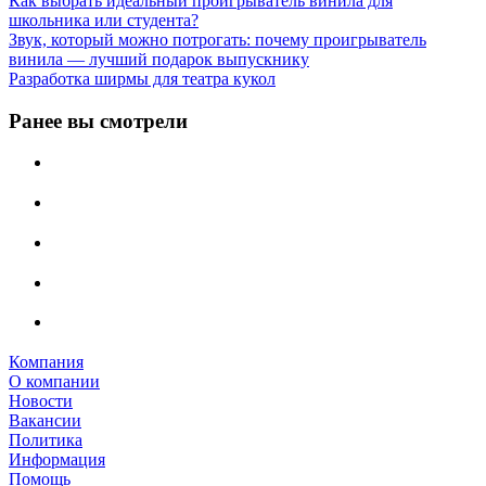
Как выбрать идеальный проигрыватель винила для
школьника или студента?
Звук, который можно потрогать: почему проигрыватель
винила — лучший подарок выпускнику
Разработка ширмы для театра кукол
Ранее вы смотрели
Компания
О компании
Новости
Вакансии
Политика
Информация
Помощь