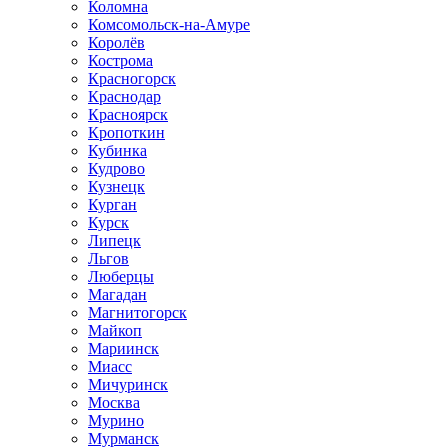
Коломна
Комсомольск-на-Амуре
Королёв
Кострома
Красногорск
Краснодар
Красноярск
Кропоткин
Кубинка
Кудрово
Кузнецк
Курган
Курск
Липецк
Льгов
Люберцы
Магадан
Магнитогорск
Майкоп
Мариинск
Миасс
Мичуринск
Москва
Мурино
Мурманск