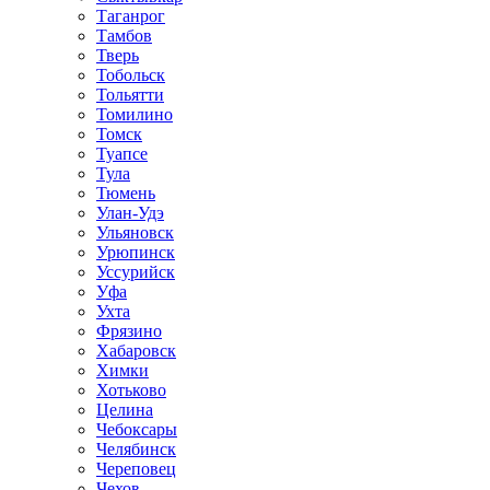
Таганрог
Тамбов
Тверь
Тобольск
Тольятти
Томилино
Томск
Туапсе
Тула
Тюмень
Улан-Удэ
Ульяновск
Урюпинск
Уссурийск
Уфа
Ухта
Фрязино
Хабаровск
Химки
Хотьково
Целина
Чебоксары
Челябинск
Череповец
Чехов