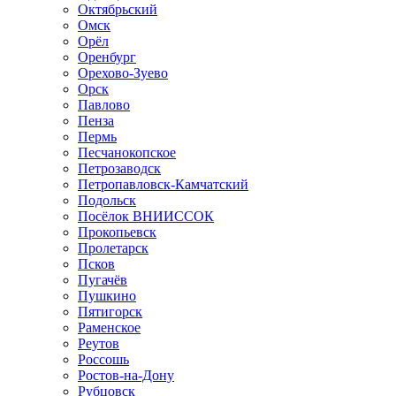
Октябрьский
Омск
Орёл
Оренбург
Орехово-Зуево
Орск
Павлово
Пенза
Пермь
Песчанокопское
Петрозаводск
Петропавловск-Камчатский
Подольск
Посёлок ВНИИССОК
Прокопьевск
Пролетарск
Псков
Пугачёв
Пушкино
Пятигорск
Раменское
Реутов
Россошь
Ростов-на-Дону
Рубцовск