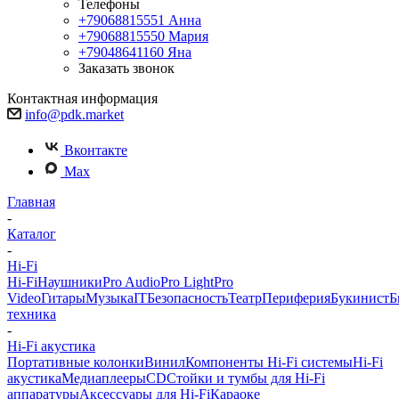
Телефоны
+79068815551
Анна
+79068815550
Мария
+79048641160
Яна
Заказать звонок
Контактная информация
info@pdk.market
Вконтакте
Max
Главная
-
Каталог
-
Hi-Fi
Hi-Fi
Наушники
Pro Audio
Pro Light
Pro
Video
Гитары
Музыка
IT
Безопасность
Театр
Периферия
Букинист
Б
техника
-
Hi-Fi акустика
Портативные колонки
Винил
Компоненты Hi-Fi системы
Hi-Fi
акустика
Медиаплееры
CD
Стойки и тумбы для Hi-Fi
аппаратуры
Аксессуары для Hi-Fi
Караоке