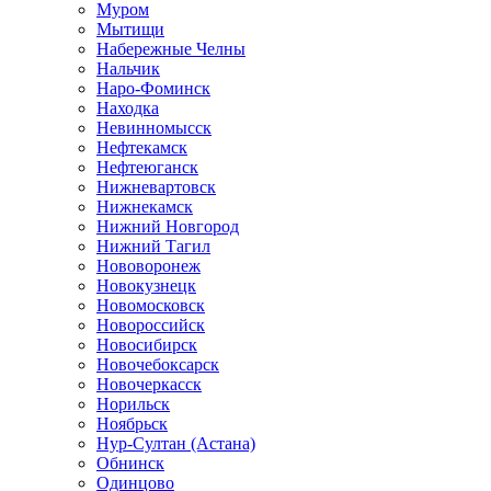
Муром
Мытищи
Набережные Челны
Нальчик
Наро-Фоминск
Находка
Невинномысск
Нефтекамск
Нефтеюганск
Нижневартовск
Нижнекамск
Нижний Новгород
Нижний Тагил
Нововоронеж
Новокузнецк
Новомосковск
Новороссийск
Новосибирск
Новочебоксарск
Новочеркасск
Норильск
Ноябрьск
Нур-Султан (Астана)
Обнинск
Одинцово