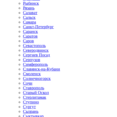
Рыбинск
Рязань
Салават
Сальск
Самара
Санкт-Петербург
Саранск
Саратов
Саров
Севастополь
Северодвинск
Сергиев Посад
Серпухов
Симферополь
Славянск-на-Кубани
Смоленск
Солнечногорск
Сочи
Ставрополь
Старый Оскол
Стерлитамак
Ступино
Сургут
Сызрань
Сыктывкар