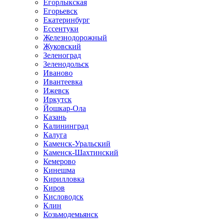
Егорлыкская
Егорьевск
Екатеринбург
Ессентуки
Железнодорожный
Жуковский
Зеленоград
Зеленодольск
Иваново
Ивантеевка
Ижевск
Иркутск
Йошкар-Ола
Казань
Калининград
Калуга
Каменск-Уральский
Каменск-Шахтинский
Кемерово
Кинешма
Кирилловка
Киров
Кисловодск
Клин
Козьмодемьянск