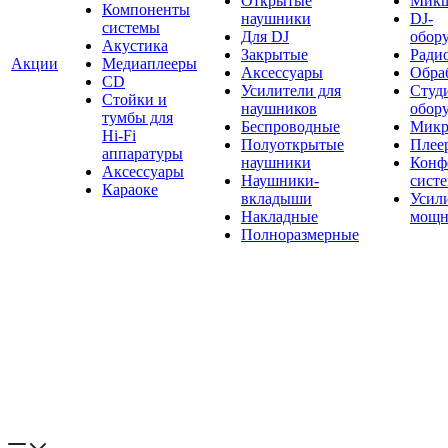
Открытые
Мик
Компоненты
наушники
DJ-
системы
Для DJ
обор
Акустика
Закрытые
Ради
Акции
Медиаплееры
Аксессуары
Обраб
CD
Усилители для
Студ
Стойки и
наушников
обор
тумбы для
Беспроводные
Микр
Hi-Fi
Полуоткрытые
Плее
аппаратуры
наушники
Конф
Аксессуары
Наушники-
сист
Караоке
вкладыши
Усил
Накладные
мощн
Полноразмерные