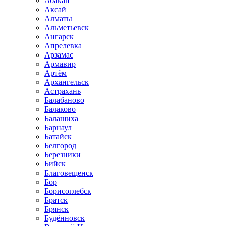
Абакан
Аксай
Алматы
Альметьевск
Ангарск
Апрелевка
Арзамас
Армавир
Артём
Архангельск
Астрахань
Балабаново
Балаково
Балашиха
Барнаул
Батайск
Белгород
Березники
Бийск
Благовещенск
Бор
Борисоглебск
Братск
Брянск
Будённовск