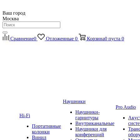
Ваш город
Москва
Сравнение
0
Отложенные
0
Корзина
0
пуста
0
Наушники
Pro Audio
Наушники-
Hi-Fi
гарнитуры
Акус
Внутриканальные
сист
Портативные
Наушники для
Тран
колонки
конференций
обор
Винил