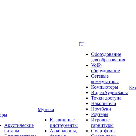
IT
Оборудование
для образования
VoIP-
оборудование
Сетевые
коммутаторы
Компьютеры
Без
ВидеоАудиоБары
Точки доступа
Накопители
Ноутбуки
Музыка
Роутеры
ары
Клавишные
Игровые
Акустические
инструменты
гарнитуры
гитары
Аккордеоны,
Смартфоны