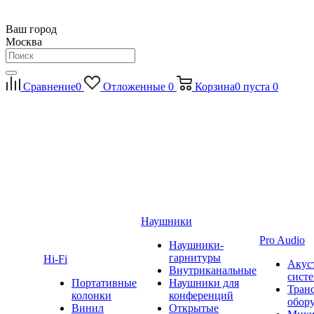
Ваш город
Москва
Сравнение
0
Отложенные
0
Корзина
0
пуста
0
Наушники
Pro Audio
Наушники-
гарнитуры
Hi-Fi
Акус
Внутриканальные
сист
Портативные
Наушники для
Тран
колонки
конференций
обор
Винил
Открытые