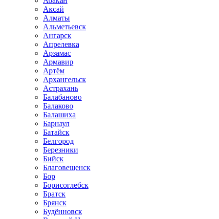
Абакан
Аксай
Алматы
Альметьевск
Ангарск
Апрелевка
Арзамас
Армавир
Артём
Архангельск
Астрахань
Балабаново
Балаково
Балашиха
Барнаул
Батайск
Белгород
Березники
Бийск
Благовещенск
Бор
Борисоглебск
Братск
Брянск
Будённовск