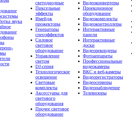
шеры
светодиодные
Видеоконвертеры
Пиксельные
Проекционное
удование
эффекты
оборудование
осистемы
Имейдж
Видеокомплекты
отка звука
прожекторы
Видеоконтроллеры
ийное
Генераторы
Интерактивные
удование
спецэффектов
панели
офоны
Силовое
Интерактивные
ры
световое
доски
еренц-
оборудование
Видеорекордеры
емы
Управление
Фотоаппараты
ители
светом
Профессиональные
ости
DJ-серия
видеокамеры
Технологическое
ВКС и веб-камеры
освещение
Видеорегистраторы
Световые
Видеосерверы
комплекты
Видеонаблюдение
Аксессуары для
Телевизоры
светового
оборудования
Прочее световое
оборудование