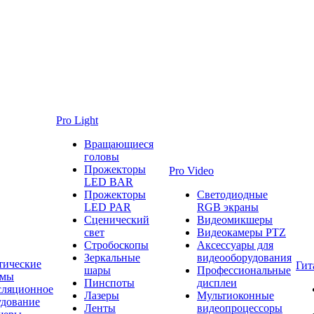
Pro Light
Вращающиеся
головы
Прожекторы
Pro Video
LED BAR
Прожекторы
Светодиодные
LED PAR
RGB экраны
Сценический
Видеомикшеры
свет
Видеокамеры PTZ
Стробоскопы
Аксессуары для
Зеркальные
видеооборудования
тические
Гит
шары
Профессиональные
емы
Пинспоты
дисплеи
сляционное
Лазеры
Мультиоконные
удование
Ленты
видеопроцессоры