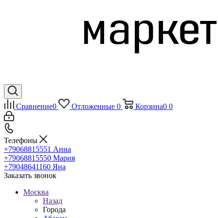
Сравнение
0
Отложенные
0
Корзина
0
0
Телефоны
+79068815551
Анна
+79068815550
Мария
+79048641160
Яна
Заказать звонок
Москва
Назад
Города