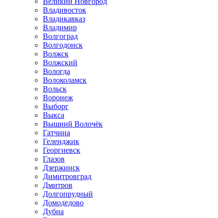
Великий Новгород
Владивосток
Владикавказ
Владимир
Волгоград
Волгодонск
Волжск
Волжский
Вологда
Волоколамск
Вольск
Воронеж
Выборг
Выкса
Вышний Волочёк
Гатчина
Геленджик
Георгиевск
Глазов
Дзержинск
Димитровград
Дмитров
Долгопрудный
Домодедово
Дубна