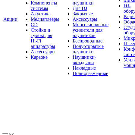
Мик
Компоненты
наушники
DJ-
системы
Для DJ
обор
Акустика
Закрытые
Ради
Акции
Медиаплееры
Аксессуары
Обраб
CD
Многоканальные
Студ
Стойки и
усилители для
обор
тумбы для
наушников
Микр
Hi-Fi
Беспроводные
Плее
аппаратуры
Полуоткрытые
Конф
Аксессуары
наушники
сист
Караоке
Наушники-
Усил
вкладыши
мощн
Накладные
Полноразмерные