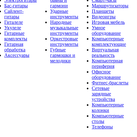
Электрогитары
баяны и
Смарт-часы
Бас-гитары
гармони
Маршрутизаторы
Сайлент-
Ударные
Планшеты
гитары
инструменты
Видеоигры
Гиталеле
Народные
Игровая мебель
Укулеле
музыкальные
Умное
Гитарные
инструменты
оборудование
комплекты
Оркестровые
Компьютерные
Гитарная
инструменты
комплектующие
обработка
Губные
Виртуальная
Аксессуары
гармошки и
реальность
мелодики
Компьютерная
периферия
Офисное
оборудование
Фитнес-браслеты
Сетевые
зарядные
устройства
Компьютерные
колонки
Компьютерные
столы
Телефоны