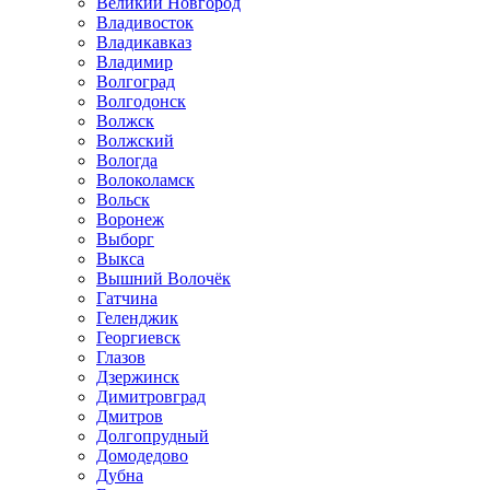
Великий Новгород
Владивосток
Владикавказ
Владимир
Волгоград
Волгодонск
Волжск
Волжский
Вологда
Волоколамск
Вольск
Воронеж
Выборг
Выкса
Вышний Волочёк
Гатчина
Геленджик
Георгиевск
Глазов
Дзержинск
Димитровград
Дмитров
Долгопрудный
Домодедово
Дубна