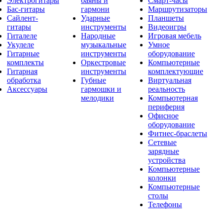
Электрогитары
баяны и
Смарт-часы
Бас-гитары
гармони
Маршрутизаторы
Сайлент-
Ударные
Планшеты
гитары
инструменты
Видеоигры
Гиталеле
Народные
Игровая мебель
Укулеле
музыкальные
Умное
Гитарные
инструменты
оборудование
комплекты
Оркестровые
Компьютерные
Гитарная
инструменты
комплектующие
обработка
Губные
Виртуальная
Аксессуары
гармошки и
реальность
мелодики
Компьютерная
периферия
Офисное
оборудование
Фитнес-браслеты
Сетевые
зарядные
устройства
Компьютерные
колонки
Компьютерные
столы
Телефоны