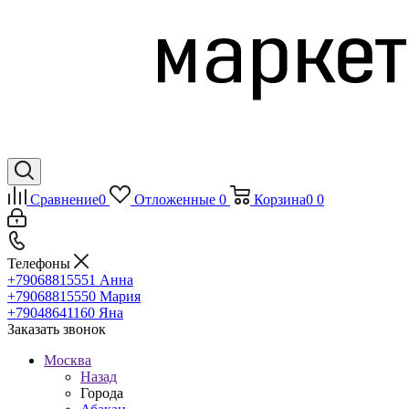
Сравнение
0
Отложенные
0
Корзина
0
0
Телефоны
+79068815551
Анна
+79068815550
Мария
+79048641160
Яна
Заказать звонок
Москва
Назад
Города