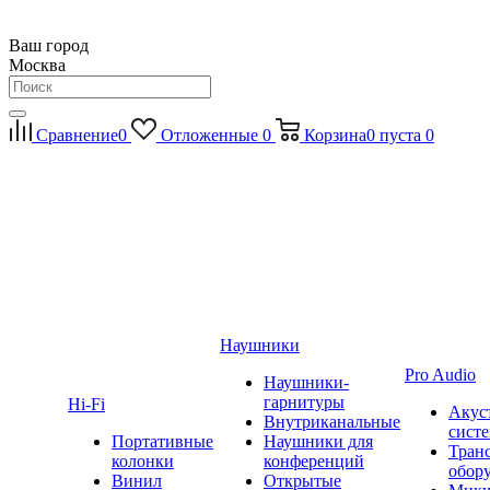
Ваш город
Москва
Сравнение
0
Отложенные
0
Корзина
0
пуста
0
Наушники
Pro Audio
Наушники-
гарнитуры
Hi-Fi
Акус
Внутриканальные
сист
Портативные
Наушники для
Тран
колонки
конференций
обор
Винил
Открытые