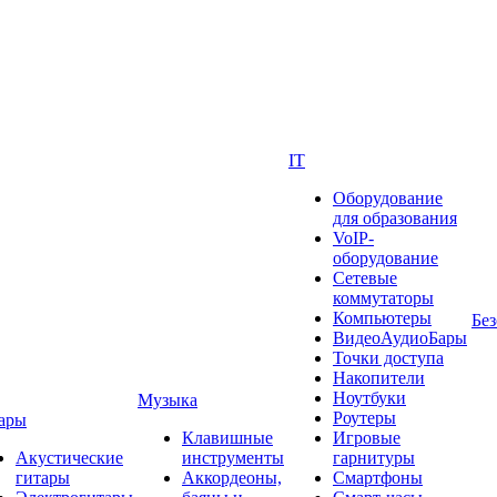
IT
Оборудование
для образования
VoIP-
оборудование
Сетевые
коммутаторы
Компьютеры
Без
ВидеоАудиоБары
Точки доступа
Накопители
Ноутбуки
Музыка
Роутеры
ары
Клавишные
Игровые
Акустические
инструменты
гарнитуры
гитары
Аккордеоны,
Смартфоны