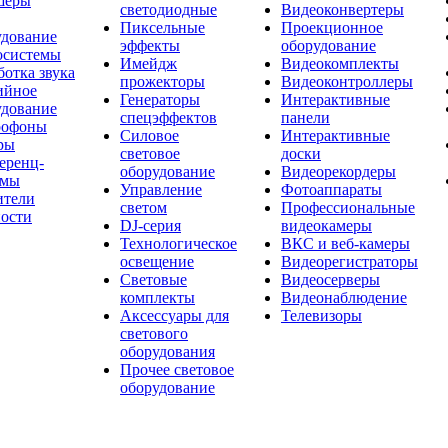
шеры
светодиодные
Видеоконвертеры
Пиксельные
Проекционное
удование
эффекты
оборудование
осистемы
Имейдж
Видеокомплекты
отка звука
прожекторы
Видеоконтроллеры
ийное
Генераторы
Интерактивные
удование
спецэффектов
панели
офоны
Силовое
Интерактивные
ры
световое
доски
еренц-
оборудование
Видеорекордеры
емы
Управление
Фотоаппараты
ители
светом
Профессиональные
ости
DJ-серия
видеокамеры
Технологическое
ВКС и веб-камеры
освещение
Видеорегистраторы
Световые
Видеосерверы
комплекты
Видеонаблюдение
Аксессуары для
Телевизоры
светового
оборудования
Прочее световое
оборудование