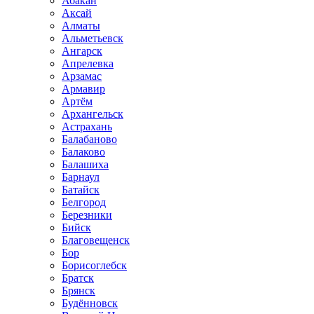
Абакан
Аксай
Алматы
Альметьевск
Ангарск
Апрелевка
Арзамас
Армавир
Артём
Архангельск
Астрахань
Балабаново
Балаково
Балашиха
Барнаул
Батайск
Белгород
Березники
Бийск
Благовещенск
Бор
Борисоглебск
Братск
Брянск
Будённовск