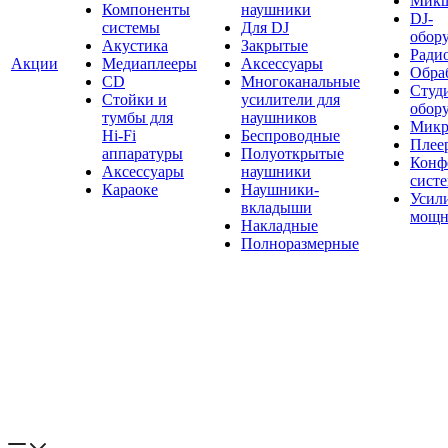
Мик
Компоненты
наушники
DJ-
системы
Для DJ
обор
Акустика
Закрытые
Ради
Акции
Медиаплееры
Аксессуары
Обраб
CD
Многоканальные
Студ
Стойки и
усилители для
обор
тумбы для
наушников
Микр
Hi-Fi
Беспроводные
Плее
аппаратуры
Полуоткрытые
Конф
Аксессуары
наушники
сист
Караоке
Наушники-
Усил
вкладыши
мощн
Накладные
Полноразмерные