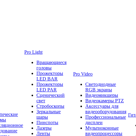
Pro Light
Вращающиеся
головы
Прожекторы
Pro Video
LED BAR
Прожекторы
Светодиодные
LED PAR
RGB экраны
Сценический
Видеомикшеры
свет
Видеокамеры PTZ
Стробоскопы
Аксессуары для
Зеркальные
видеооборудования
тические
Гит
шары
Профессиональные
емы
Пинспоты
дисплеи
сляционное
Лазеры
Мультиоконные
удование
Ленты
видеопроцессоры