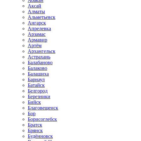
Абакан
Аксай
Алматы
Альметьевск
Ангарск
Апрелевка
Арзамас
Армавир
Артём
Архангельск
Астрахань
Балабаново
Балаково
Балашиха
Барнаул
Батайск
Белгород
Березники
Бийск
Благовещенск
Бор
Борисоглебск
Братск
Брянск
Будённовск