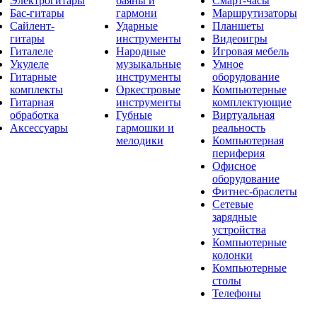
Электрогитары
баяны и
Смарт-часы
Бас-гитары
гармони
Маршрутизаторы
Сайлент-
Ударные
Планшеты
гитары
инструменты
Видеоигры
Гиталеле
Народные
Игровая мебель
Укулеле
музыкальные
Умное
Гитарные
инструменты
оборудование
комплекты
Оркестровые
Компьютерные
Гитарная
инструменты
комплектующие
обработка
Губные
Виртуальная
Аксессуары
гармошки и
реальность
мелодики
Компьютерная
периферия
Офисное
оборудование
Фитнес-браслеты
Сетевые
зарядные
устройства
Компьютерные
колонки
Компьютерные
столы
Телефоны