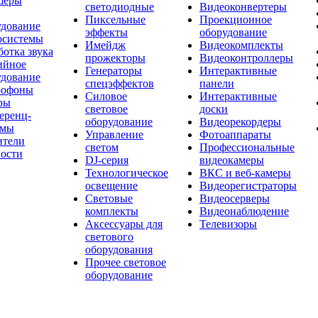
шеры
светодиодные
Видеоконвертеры
Пиксельные
Проекционное
удование
эффекты
оборудование
осистемы
Имейдж
Видеокомплекты
отка звука
прожекторы
Видеоконтроллеры
ийное
Генераторы
Интерактивные
удование
спецэффектов
панели
офоны
Силовое
Интерактивные
ры
световое
доски
еренц-
оборудование
Видеорекордеры
емы
Управление
Фотоаппараты
ители
светом
Профессиональные
ости
DJ-серия
видеокамеры
Технологическое
ВКС и веб-камеры
освещение
Видеорегистраторы
Световые
Видеосерверы
комплекты
Видеонаблюдение
Аксессуары для
Телевизоры
светового
оборудования
Прочее световое
оборудование