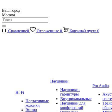
Ваш город
Москва
Сравнение
0
Отложенные
0
Корзина
0
пуста
0
Наушники
Pro Audio
Наушники-
Hi-Fi
гарнитуры
Акус
Внутриканальные
сист
Портативные
Наушники для
Тран
колонки
конференций
обор
Винил