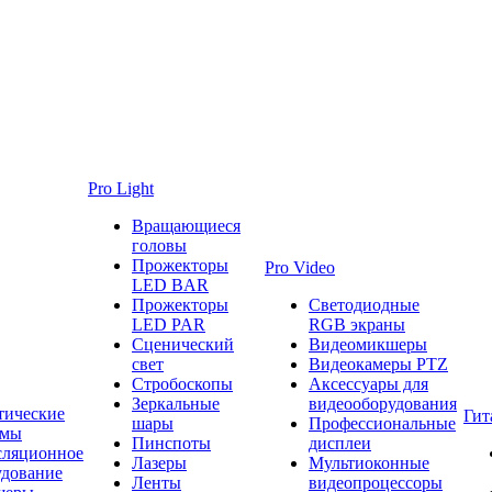
Pro Light
Вращающиеся
головы
Прожекторы
Pro Video
LED BAR
Прожекторы
Светодиодные
LED PAR
RGB экраны
Сценический
Видеомикшеры
свет
Видеокамеры PTZ
Стробоскопы
Аксессуары для
Зеркальные
видеооборудования
тические
Гит
шары
Профессиональные
емы
Пинспоты
дисплеи
сляционное
Лазеры
Мультиоконные
удование
Ленты
видеопроцессоры