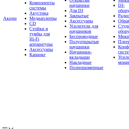
Открытые
Мик
Компоненты
наушники
DJ-
системы
Для DJ
обор
Акустика
Закрытые
Ради
Акции
Медиаплееры
Аксессуары
Обраб
CD
Усилители для
Студ
Стойки и
наушников
обор
тумбы для
Беспроводные
Микр
Hi-Fi
Полуоткрытые
Плее
аппаратуры
наушники
Конф
Аксессуары
Наушники-
сист
Караоке
вкладыши
Усил
Накладные
мощн
Полноразмерные