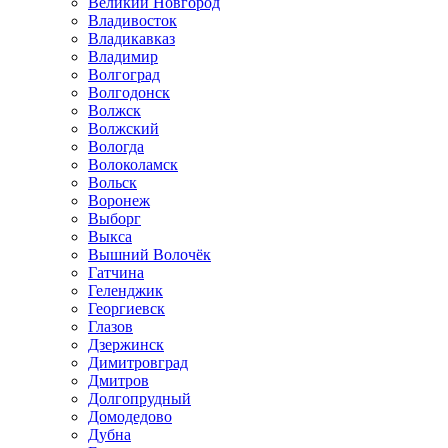
Великий Новгород
Владивосток
Владикавказ
Владимир
Волгоград
Волгодонск
Волжск
Волжский
Вологда
Волоколамск
Вольск
Воронеж
Выборг
Выкса
Вышний Волочёк
Гатчина
Геленджик
Георгиевск
Глазов
Дзержинск
Димитровград
Дмитров
Долгопрудный
Домодедово
Дубна