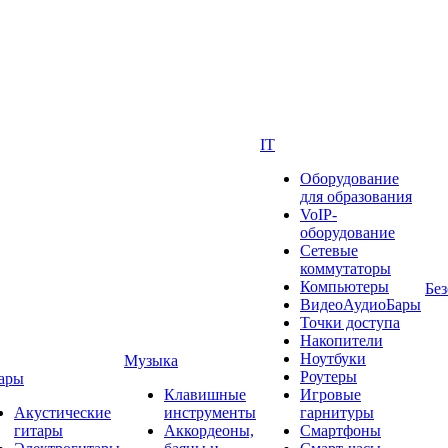
IT
Оборудование
для образования
VoIP-
оборудование
Сетевые
коммутаторы
Компьютеры
Без
ВидеоАудиоБары
Точки доступа
Накопители
Ноутбуки
Музыка
Роутеры
ары
Клавишные
Игровые
Акустические
инструменты
гарнитуры
гитары
Аккордеоны,
Смартфоны