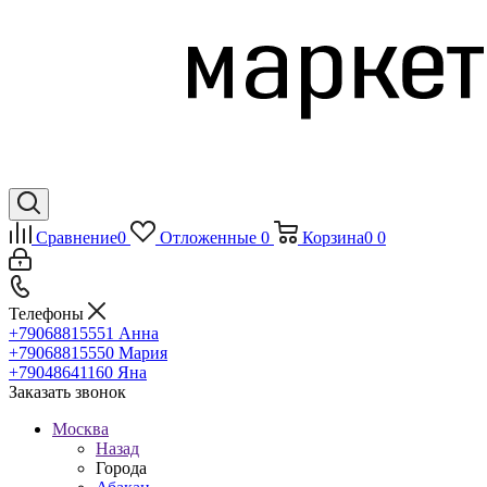
Сравнение
0
Отложенные
0
Корзина
0
0
Телефоны
+79068815551
Анна
+79068815550
Мария
+79048641160
Яна
Заказать звонок
Москва
Назад
Города