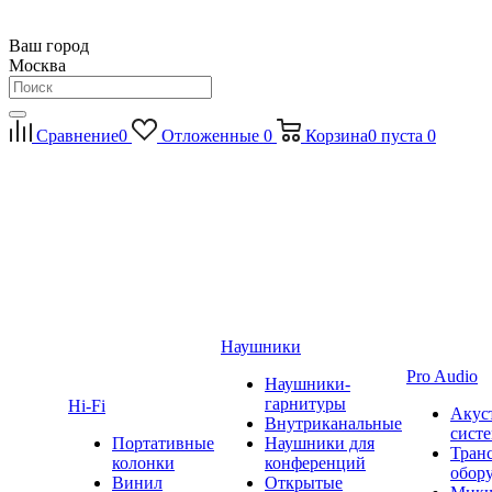
Ваш город
Москва
Сравнение
0
Отложенные
0
Корзина
0
пуста
0
Наушники
Pro Audio
Наушники-
гарнитуры
Hi-Fi
Акус
Внутриканальные
сист
Портативные
Наушники для
Тран
колонки
конференций
обор
Винил
Открытые