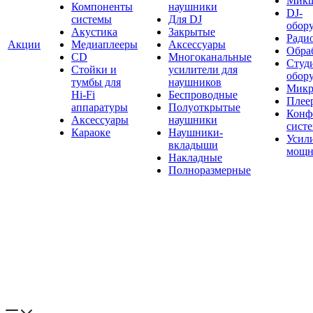
Мик
Компоненты
наушники
DJ-
системы
Для DJ
обор
Акустика
Закрытые
Ради
Акции
Медиаплееры
Аксессуары
Обраб
CD
Многоканальные
Студ
Стойки и
усилители для
обор
тумбы для
наушников
Микр
Hi-Fi
Беспроводные
Плее
аппаратуры
Полуоткрытые
Конф
Аксессуары
наушники
сист
Караоке
Наушники-
Усил
вкладыши
мощн
Накладные
Полноразмерные