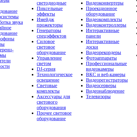
шеры
светодиодные
Видеоконвертеры
Пиксельные
Проекционное
удование
эффекты
оборудование
осистемы
Имейдж
Видеокомплекты
отка звука
прожекторы
Видеоконтроллеры
ийное
Генераторы
Интерактивные
удование
спецэффектов
панели
офоны
Силовое
Интерактивные
ры
световое
доски
еренц-
оборудование
Видеорекордеры
емы
Управление
Фотоаппараты
ители
светом
Профессиональные
ости
DJ-серия
видеокамеры
Технологическое
ВКС и веб-камеры
освещение
Видеорегистраторы
Световые
Видеосерверы
комплекты
Видеонаблюдение
Аксессуары для
Телевизоры
светового
оборудования
Прочее световое
оборудование