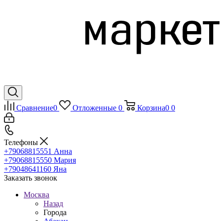
Сравнение
0
Отложенные
0
Корзина
0
0
Телефоны
+79068815551
Анна
+79068815550
Мария
+79048641160
Яна
Заказать звонок
Москва
Назад
Города