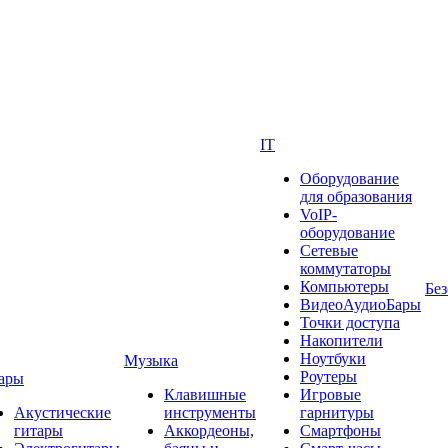
IT
Оборудование
для образования
VoIP-
оборудование
Сетевые
коммутаторы
Компьютеры
Без
ВидеоАудиоБары
Точки доступа
Накопители
Ноутбуки
Музыка
Роутеры
ары
Клавишные
Игровые
Акустические
инструменты
гарнитуры
гитары
Аккордеоны,
Смартфоны