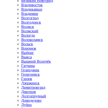
Великий Новгород
Владивосток
Владикавказ
Владимир
Волгоград
Волгодонск
Волжск
Волжский
Вологда
Волоколамск
Вольск
Воронеж
Выборг
Выкса
Вышний Волочёк
Гатчина
Геленджик
Георгиевск
Глазов
Дзержинск
Димитровград
Дмитров
Долгопрудный
Домодедово
Дубна