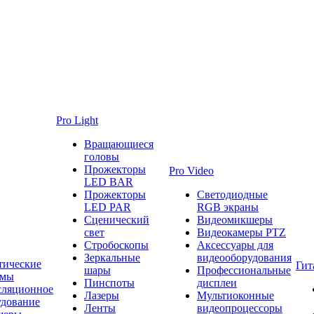
Pro Light
Вращающиеся
головы
Прожекторы
Pro Video
LED BAR
Прожекторы
Светодиодные
LED PAR
RGB экраны
Сценический
Видеомикшеры
свет
Видеокамеры PTZ
Стробоскопы
Аксессуары для
Зеркальные
видеооборудования
тические
Гит
шары
Профессиональные
емы
Пинспоты
дисплеи
сляционное
Лазеры
Мультиоконные
удование
Ленты
видеопроцессоры