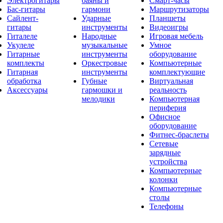
Электрогитары
баяны и
Смарт-часы
Бас-гитары
гармони
Маршрутизаторы
Сайлент-
Ударные
Планшеты
гитары
инструменты
Видеоигры
Гиталеле
Народные
Игровая мебель
Укулеле
музыкальные
Умное
Гитарные
инструменты
оборудование
комплекты
Оркестровые
Компьютерные
Гитарная
инструменты
комплектующие
обработка
Губные
Виртуальная
Аксессуары
гармошки и
реальность
мелодики
Компьютерная
периферия
Офисное
оборудование
Фитнес-браслеты
Сетевые
зарядные
устройства
Компьютерные
колонки
Компьютерные
столы
Телефоны