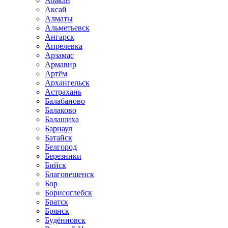
Абакан
Аксай
Алматы
Альметьевск
Ангарск
Апрелевка
Арзамас
Армавир
Артём
Архангельск
Астрахань
Балабаново
Балаково
Балашиха
Барнаул
Батайск
Белгород
Березники
Бийск
Благовещенск
Бор
Борисоглебск
Братск
Брянск
Будённовск