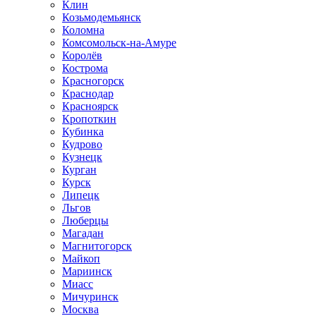
Клин
Козьмодемьянск
Коломна
Комсомольск-на-Амуре
Королёв
Кострома
Красногорск
Краснодар
Красноярск
Кропоткин
Кубинка
Кудрово
Кузнецк
Курган
Курск
Липецк
Льгов
Люберцы
Магадан
Магнитогорск
Майкоп
Мариинск
Миасс
Мичуринск
Москва