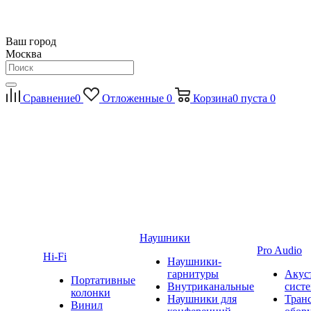
Ваш город
Москва
Сравнение
0
Отложенные
0
Корзина
0
пуста
0
Наушники
Pro Audio
Hi-Fi
Наушники-
гарнитуры
Акус
Портативные
Внутриканальные
сист
колонки
Наушники для
Тран
Винил