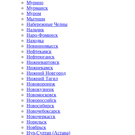
Мурино
Мурманск
Муром
Мытищи
Набережные Челны
Нальчик
Наро-Фоминск
Находка
Невинномысск
Нефтекамск
Нефтеюганск
Нижневартовск
Нижнекамск
Нижний Новгород
Нижний Тагил
Нововоронеж
Новокузнецк
Новомосковск
Новороссийск
Новосибирск
Новочебоксарск
Новочеркасск
Норильск
Ноябрьск
Нур-Султан (Астана)