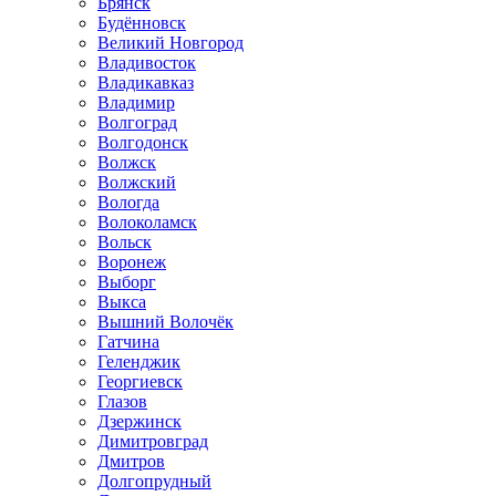
Брянск
Будённовск
Великий Новгород
Владивосток
Владикавказ
Владимир
Волгоград
Волгодонск
Волжск
Волжский
Вологда
Волоколамск
Вольск
Воронеж
Выборг
Выкса
Вышний Волочёк
Гатчина
Геленджик
Георгиевск
Глазов
Дзержинск
Димитровград
Дмитров
Долгопрудный