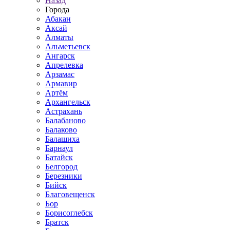
Назад
Города
Абакан
Аксай
Алматы
Альметьевск
Ангарск
Апрелевка
Арзамас
Армавир
Артём
Архангельск
Астрахань
Балабаново
Балаково
Балашиха
Барнаул
Батайск
Белгород
Березники
Бийск
Благовещенск
Бор
Борисоглебск
Братск