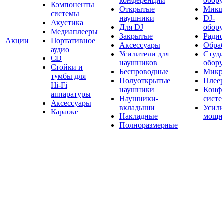
конференций
обор
Компоненты
Открытые
Мик
системы
наушники
DJ-
Акустика
Для DJ
обор
Медиаплееры
Закрытые
Ради
Акции
Портативное
Аксессуары
Обраб
аудио
Усилители для
Студ
CD
наушников
обор
Стойки и
Беспроводные
Микр
тумбы для
Полуоткрытые
Плее
Hi-Fi
наушники
Конф
аппаратуры
Наушники-
сист
Аксессуары
вкладыши
Усил
Караоке
Накладные
мощн
Полноразмерные