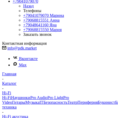
+79041079070
Назад
Телефоны
+79041079070
Марина
+79068815551
Анна
+79048641160
Яна
+79068815550
Мария
Заказать звонок
Контактная информация
info@pdk.market
Вконтакте
Max
Главная
-
Каталог
-
Hi-Fi
Hi-Fi
Наушники
Pro Audio
Pro Light
Pro
Video
Гитары
Музыка
IT
Безопасность
Театр
Периферия
Букинист
Б
техника
-
Hi-Fi акустика