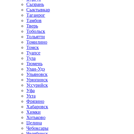
Сызрань
Сыктывкар
Таганрог
Тамбов
Тверь
Тобольск
Тольятти
Томилино
Томск
Туапсе
Тула
Тюмень
Улан-Удэ
Ульяновск
Урюпинск
Уссурийск
Уфа
Ухта
Фрязино
Хабаровск
Химки
Хотьково
Целина
Чебоксары
Челябинск