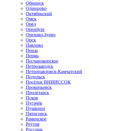
Обнинск
Одинцово
Октябрьский
Омск
Орёл
Оренбург
Орехово-Зуево
Орск
Павлово
Пенза
Пермь
Песчанокопское
Петрозаводск
Петропавловск-Камчатский
Подольск
Посёлок ВНИИССОК
Прокопьевск
Пролетарск
Псков
Пугачёв
Пушкино
Пятигорск
Раменское
Реутов
Россошь