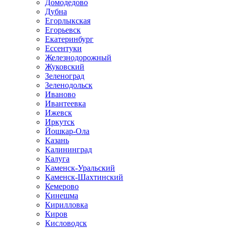
Домодедово
Дубна
Егорлыкская
Егорьевск
Екатеринбург
Ессентуки
Железнодорожный
Жуковский
Зеленоград
Зеленодольск
Иваново
Ивантеевка
Ижевск
Иркутск
Йошкар-Ола
Казань
Калининград
Калуга
Каменск-Уральский
Каменск-Шахтинский
Кемерово
Кинешма
Кирилловка
Киров
Кисловодск