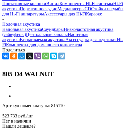
Портативные колонки
Винил
Компоненты Hi-Fi системы
Hi-Fi
акустика
Портативное аудио
Медиаплееры
CD
Стойки и тумбы
для Hi-Fi аппаратуры
Аксессуары для Hi-Fi
Караоке
-
Полочная акустика
Напольная акустика
Саундбары
Низкочастотная акустика
(сабвуферы)
Центральные каналы
Настенная
акустика
Встраиваемая акустика
Аксессуары для акустики Hi-
Fi
Комплекты для домашнего кинотеатра
Поделиться
805 D4 WALNUT
Артикул номенклатуры:
815110
523 733
руб.
/шт
Нет в наличии
Нашли дешевле?