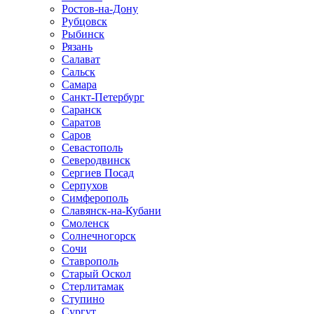
Ростов-на-Дону
Рубцовск
Рыбинск
Рязань
Салават
Сальск
Самара
Санкт-Петербург
Саранск
Саратов
Саров
Севастополь
Северодвинск
Сергиев Посад
Серпухов
Симферополь
Славянск-на-Кубани
Смоленск
Солнечногорск
Сочи
Ставрополь
Старый Оскол
Стерлитамак
Ступино
Сургут