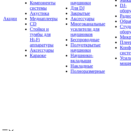
Мик
Компоненты
наушники
DJ-
системы
Для DJ
обор
Акустика
Закрытые
Ради
Акции
Медиаплееры
Аксессуары
Обраб
CD
Многоканальные
Студ
Стойки и
усилители для
обор
тумбы для
наушников
Микр
Hi-Fi
Беспроводные
Плее
аппаратуры
Полуоткрытые
Конф
Аксессуары
наушники
сист
Караоке
Наушники-
Усил
вкладыши
мощн
Накладные
Полноразмерные