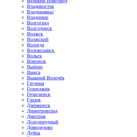
Великий Новгород
Владивосток
Владикавказ
Владимир
Волгоград
Волгодонск
Волжск
Волжский
Вологда
Волоколамск
Вольск
Воронеж
Выборг
Выкса
Вышний Волочёк
Гатчина
Геленджик
Георгиевск
Глазов
Дзержинск
Димитровград
Дмитров
Долгопрудный
Домодедово
Дубна