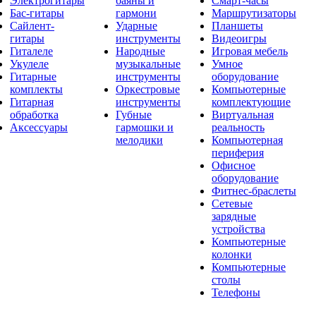
Электрогитары
баяны и
Смарт-часы
Бас-гитары
гармони
Маршрутизаторы
Сайлент-
Ударные
Планшеты
гитары
инструменты
Видеоигры
Гиталеле
Народные
Игровая мебель
Укулеле
музыкальные
Умное
Гитарные
инструменты
оборудование
комплекты
Оркестровые
Компьютерные
Гитарная
инструменты
комплектующие
обработка
Губные
Виртуальная
Аксессуары
гармошки и
реальность
мелодики
Компьютерная
периферия
Офисное
оборудование
Фитнес-браслеты
Сетевые
зарядные
устройства
Компьютерные
колонки
Компьютерные
столы
Телефоны