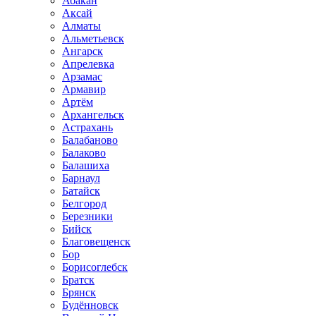
Абакан
Аксай
Алматы
Альметьевск
Ангарск
Апрелевка
Арзамас
Армавир
Артём
Архангельск
Астрахань
Балабаново
Балаково
Балашиха
Барнаул
Батайск
Белгород
Березники
Бийск
Благовещенск
Бор
Борисоглебск
Братск
Брянск
Будённовск