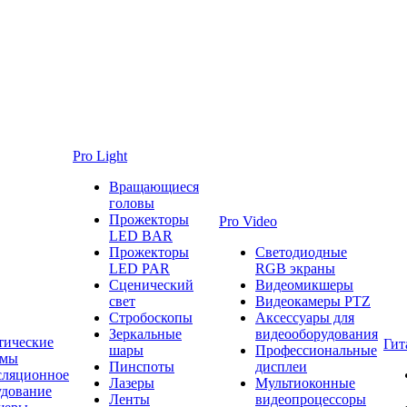
Pro Light
Вращающиеся
головы
Прожекторы
Pro Video
LED BAR
Прожекторы
Светодиодные
LED PAR
RGB экраны
Сценический
Видеомикшеры
свет
Видеокамеры PTZ
Стробоскопы
Аксессуары для
Зеркальные
видеооборудования
тические
Гит
шары
Профессиональные
емы
Пинспоты
дисплеи
сляционное
Лазеры
Мультиоконные
удование
Ленты
видеопроцессоры