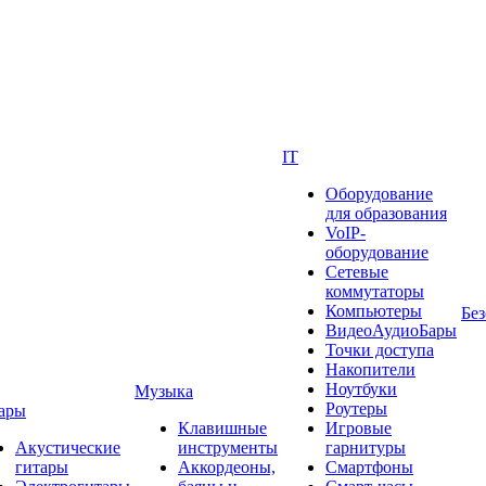
IT
Оборудование
для образования
VoIP-
оборудование
Сетевые
коммутаторы
Компьютеры
Без
ВидеоАудиоБары
Точки доступа
Накопители
Ноутбуки
Музыка
Роутеры
ары
Клавишные
Игровые
Акустические
инструменты
гарнитуры
гитары
Аккордеоны,
Смартфоны