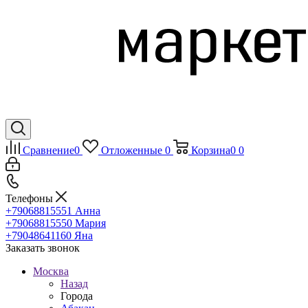
Сравнение
0
Отложенные
0
Корзина
0
0
Телефоны
+79068815551
Анна
+79068815550
Мария
+79048641160
Яна
Заказать звонок
Москва
Назад
Города