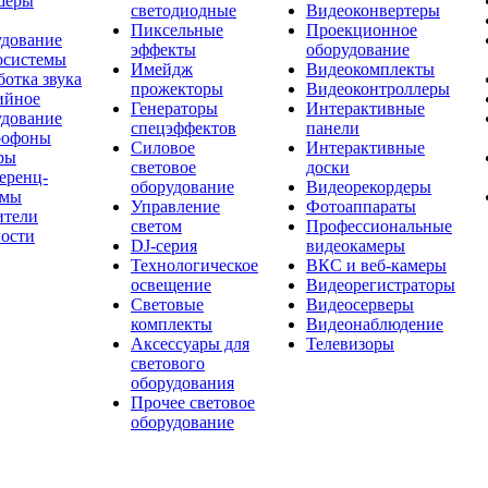
шеры
светодиодные
Видеоконвертеры
Пиксельные
Проекционное
удование
эффекты
оборудование
осистемы
Имейдж
Видеокомплекты
отка звука
прожекторы
Видеоконтроллеры
ийное
Генераторы
Интерактивные
удование
спецэффектов
панели
офоны
Силовое
Интерактивные
ры
световое
доски
еренц-
оборудование
Видеорекордеры
емы
Управление
Фотоаппараты
ители
светом
Профессиональные
ости
DJ-серия
видеокамеры
Технологическое
ВКС и веб-камеры
освещение
Видеорегистраторы
Световые
Видеосерверы
комплекты
Видеонаблюдение
Аксессуары для
Телевизоры
светового
оборудования
Прочее световое
оборудование