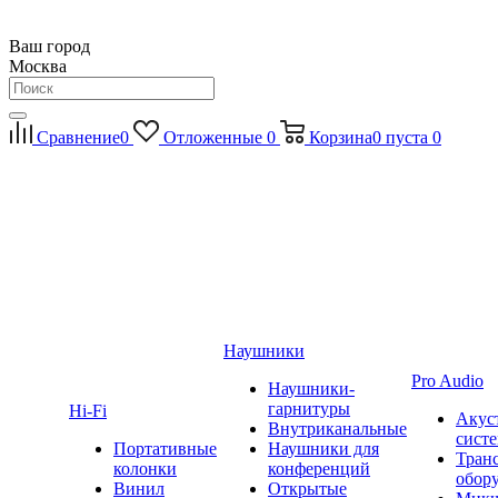
Ваш город
Москва
Сравнение
0
Отложенные
0
Корзина
0
пуста
0
Наушники
Pro Audio
Наушники-
гарнитуры
Hi-Fi
Акус
Внутриканальные
сист
Портативные
Наушники для
Тран
колонки
конференций
обор
Винил
Открытые