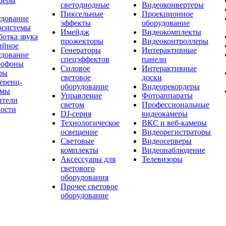
шеры
светодиодные
Видеоконвертеры
Пиксельные
Проекционное
удование
эффекты
оборудование
осистемы
Имейдж
Видеокомплекты
отка звука
прожекторы
Видеоконтроллеры
ийное
Генераторы
Интерактивные
удование
спецэффектов
панели
офоны
Силовое
Интерактивные
ры
световое
доски
еренц-
оборудование
Видеорекордеры
емы
Управление
Фотоаппараты
ители
светом
Профессиональные
ости
DJ-серия
видеокамеры
Технологическое
ВКС и веб-камеры
освещение
Видеорегистраторы
Световые
Видеосерверы
комплекты
Видеонаблюдение
Аксессуары для
Телевизоры
светового
оборудования
Прочее световое
оборудование