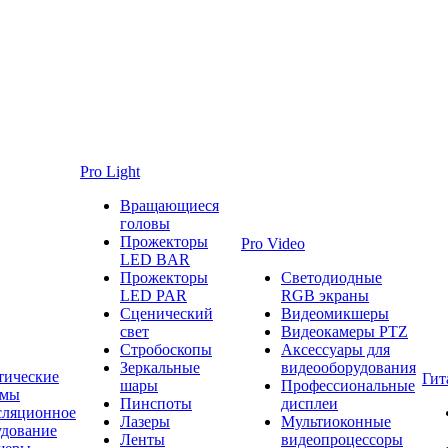
Pro Light
Вращающиеся
головы
Прожекторы
Pro Video
LED BAR
Прожекторы
Светодиодные
LED PAR
RGB экраны
Сценический
Видеомикшеры
свет
Видеокамеры PTZ
Стробоскопы
Аксессуары для
Зеркальные
видеооборудования
тические
Гит
шары
Профессиональные
емы
Пинспоты
дисплеи
сляционное
Лазеры
Мультиоконные
удование
Ленты
видеопроцессоры