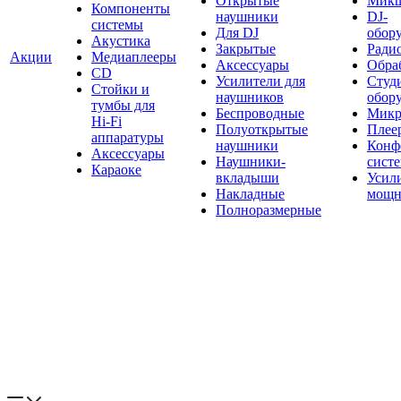
Открытые
Мик
Компоненты
наушники
DJ-
системы
Для DJ
обор
Акустика
Закрытые
Ради
Акции
Медиаплееры
Аксессуары
Обраб
CD
Усилители для
Студ
Стойки и
наушников
обор
тумбы для
Беспроводные
Микр
Hi-Fi
Полуоткрытые
Плее
аппаратуры
наушники
Конф
Аксессуары
Наушники-
сист
Караоке
вкладыши
Усил
Накладные
мощн
Полноразмерные