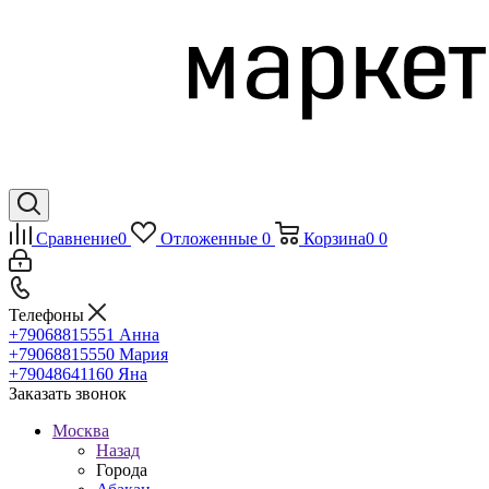
Сравнение
0
Отложенные
0
Корзина
0
0
Телефоны
+79068815551
Анна
+79068815550
Мария
+79048641160
Яна
Заказать звонок
Москва
Назад
Города