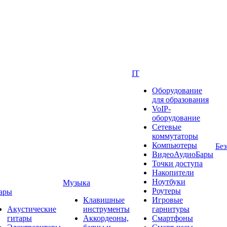
IT
Оборудование
для образования
VoIP-
оборудование
Сетевые
коммутаторы
Компьютеры
Без
ВидеоАудиоБары
Точки доступа
Накопители
Ноутбуки
Музыка
Роутеры
ары
Клавишные
Игровые
Акустические
инструменты
гарнитуры
гитары
Аккордеоны,
Смартфоны