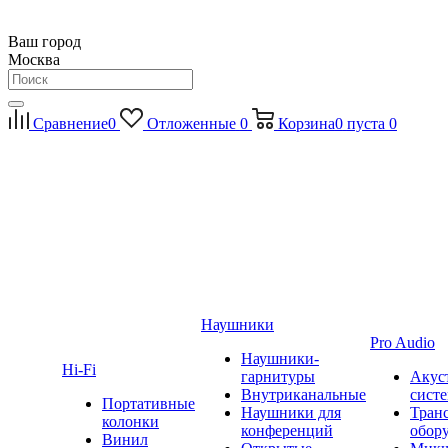
Ваш город
Москва
Сравнение
0
Отложенные
0
Корзина
0
пуста
0
Наушники
Pro Audio
Наушники-
Hi-Fi
гарнитуры
Акус
Внутриканальные
сист
Портативные
Наушники для
Тран
колонки
конференций
обор
Винил