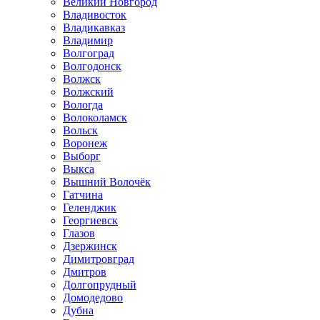
Великий Новгород
Владивосток
Владикавказ
Владимир
Волгоград
Волгодонск
Волжск
Волжский
Вологда
Волоколамск
Вольск
Воронеж
Выборг
Выкса
Вышний Волочёк
Гатчина
Геленджик
Георгиевск
Глазов
Дзержинск
Димитровград
Дмитров
Долгопрудный
Домодедово
Дубна