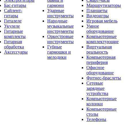
Электрогитары
баяны и
Смарт-часы
Бас-гитары
гармони
Маршрутизаторы
Сайлент-
Ударные
Планшеты
гитары
инструменты
Видеоигры
Гиталеле
Народные
Игровая мебель
Укулеле
музыкальные
Умное
Гитарные
инструменты
оборудование
комплекты
Оркестровые
Компьютерные
Гитарная
инструменты
комплектующие
обработка
Губные
Виртуальная
Аксессуары
гармошки и
реальность
мелодики
Компьютерная
периферия
Офисное
оборудование
Фитнес-браслеты
Сетевые
зарядные
устройства
Компьютерные
колонки
Компьютерные
столы
Телефоны