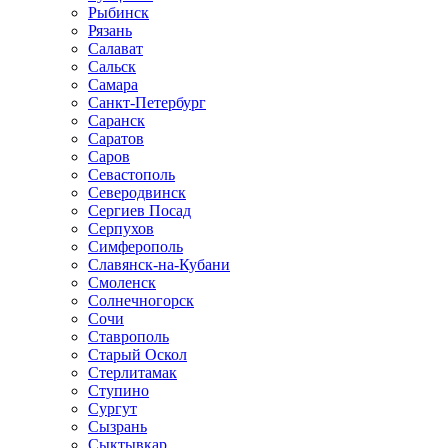
Рыбинск
Рязань
Салават
Сальск
Самара
Санкт-Петербург
Саранск
Саратов
Саров
Севастополь
Северодвинск
Сергиев Посад
Серпухов
Симферополь
Славянск-на-Кубани
Смоленск
Солнечногорск
Сочи
Ставрополь
Старый Оскол
Стерлитамак
Ступино
Сургут
Сызрань
Сыктывкар