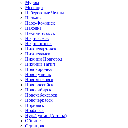
Муром
Мытищи
Набережные Челны
Нальчик
Наро-Фоминск
Находка
Невинномысск
Нефтекамск
Нефтеюганск
Нижневартовск
Нижнекамск
Нижний Новгород
Нижний Тагил
Нововоронеж
Новокузнецк
Новомосковск
Новороссийск
Новосибирск
Новочебоксарск
Новочеркасск
Норильск
Ноябрьск
Нур-Султан (Астана)
Обнинск
Одинцово