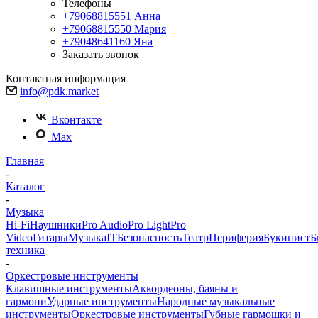
Телефоны
+79068815551
Анна
+79068815550
Мария
+79048641160
Яна
Заказать звонок
Контактная информация
info@pdk.market
Вконтакте
Max
Главная
-
Каталог
-
Музыка
Hi-Fi
Наушники
Pro Audio
Pro Light
Pro
Video
Гитары
Музыка
IT
Безопасность
Театр
Периферия
Букинист
Б
техника
-
Оркестровые инструменты
Клавишные инструменты
Аккордеоны, баяны и
гармони
Ударные инструменты
Народные музыкальные
инструменты
Оркестровые инструменты
Губные гармошки и