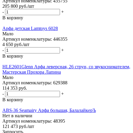
Артикул номенклатуры: 435755
205 800
руб.
/шт
-
+
В корзину
Арфа детская Lamtoys 6028
Мало
Артикул номенклатуры: 446355
4 650
руб.
/шт
-
+
В корзину
HLE2601Glenn Арфа леверсная, 26 струн, со звукоснимателем,
Мастерская Прохора Лапина
Мало
Артикул номенклатуры: 629388
114 353
руб.
-
+
В корзину
ABS-36 Seamairy Арфа большая, БалалайкерЪ
Нет в наличии
Артикул номенклатуры: 48395
121 473
руб.
/шт
Запросить