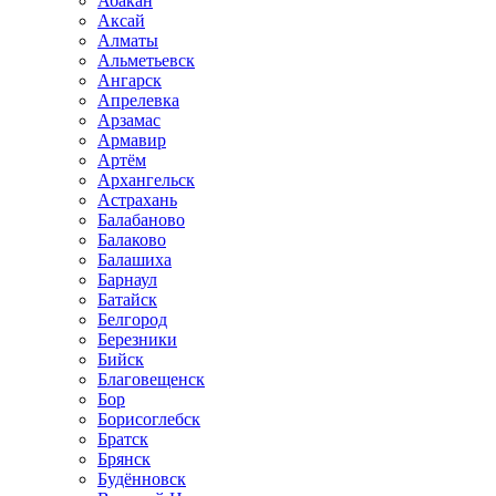
Абакан
Аксай
Алматы
Альметьевск
Ангарск
Апрелевка
Арзамас
Армавир
Артём
Архангельск
Астрахань
Балабаново
Балаково
Балашиха
Барнаул
Батайск
Белгород
Березники
Бийск
Благовещенск
Бор
Борисоглебск
Братск
Брянск
Будённовск