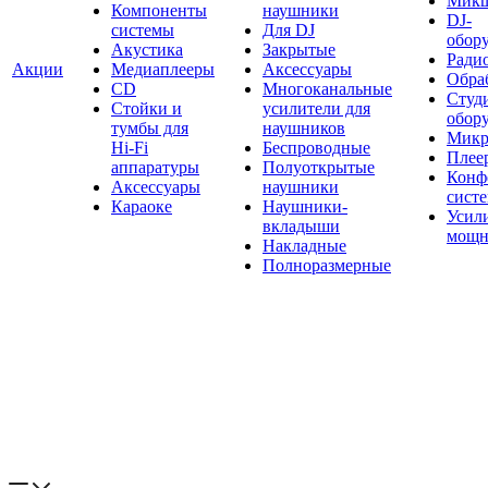
Мик
Компоненты
наушники
DJ-
системы
Для DJ
обор
Акустика
Закрытые
Ради
Акции
Медиаплееры
Аксессуары
Обраб
CD
Многоканальные
Студ
Стойки и
усилители для
обор
тумбы для
наушников
Микр
Hi-Fi
Беспроводные
Плее
аппаратуры
Полуоткрытые
Конф
Аксессуары
наушники
сист
Караоке
Наушники-
Усил
вкладыши
мощн
Накладные
Полноразмерные