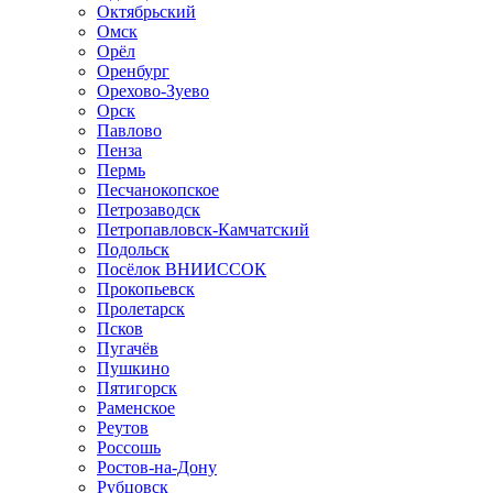
Октябрьский
Омск
Орёл
Оренбург
Орехово-Зуево
Орск
Павлово
Пенза
Пермь
Песчанокопское
Петрозаводск
Петропавловск-Камчатский
Подольск
Посёлок ВНИИССОК
Прокопьевск
Пролетарск
Псков
Пугачёв
Пушкино
Пятигорск
Раменское
Реутов
Россошь
Ростов-на-Дону
Рубцовск