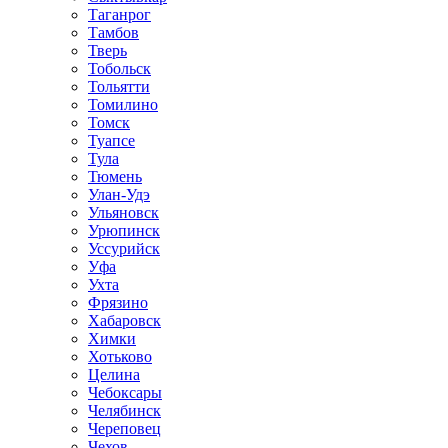
Таганрог
Тамбов
Тверь
Тобольск
Тольятти
Томилино
Томск
Туапсе
Тула
Тюмень
Улан-Удэ
Ульяновск
Урюпинск
Уссурийск
Уфа
Ухта
Фрязино
Хабаровск
Химки
Хотьково
Целина
Чебоксары
Челябинск
Череповец
Чехов