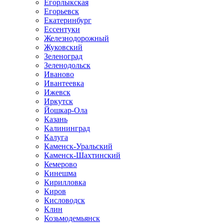
Егорлыкская
Егорьевск
Екатеринбург
Ессентуки
Железнодорожный
Жуковский
Зеленоград
Зеленодольск
Иваново
Ивантеевка
Ижевск
Иркутск
Йошкар-Ола
Казань
Калининград
Калуга
Каменск-Уральский
Каменск-Шахтинский
Кемерово
Кинешма
Кирилловка
Киров
Кисловодск
Клин
Козьмодемьянск