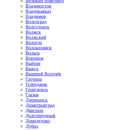
Великий Новгород
Владивосток
Владикавказ
Владимир
Волгоград
Волгодонск
Волжск
Волжский
Вологда
Волоколамск
Вольск
Воронеж
Выборг
Выкса
Вышний Волочёк
Гатчина
Геленджик
Георгиевск
Глазов
Дзержинск
Димитровград
Дмитров
Долгопрудный
Домодедово
Дубна