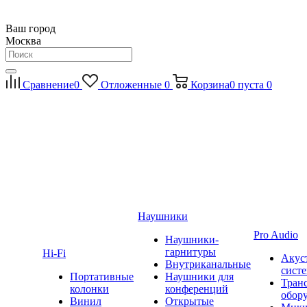
Ваш город
Москва
Сравнение
0
Отложенные
0
Корзина
0
пуста
0
Наушники
Pro Audio
Наушники-
гарнитуры
Hi-Fi
Акус
Внутриканальные
сист
Портативные
Наушники для
Тран
колонки
конференций
обор
Винил
Открытые