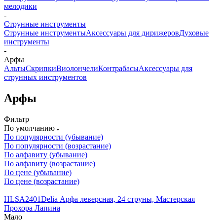
мелодики
-
Струнные инструменты
Струнные инструменты
Аксессуары для дирижеров
Духовые
инструменты
-
Арфы
Альты
Скрипки
Виолончели
Контрабасы
Аксессуары для
струнных инструментов
Арфы
Фильтр
По умолчанию
По популярности (убывание)
По популярности (возрастание)
По алфавиту (убывание)
По алфавиту (возрастание)
По цене (убывание)
По цене (возрастание)
HLSA2401Delia Арфа леверсная, 24 струны, Мастерская
Прохора Лапина
Мало