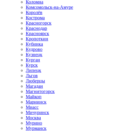
Коломна
Комсомольск-на-Амуре
Королёв
Кострома
Красногорск
Краснодар
Красноярск
Кропоткин
Кубинка
Кудрово
Кузнецк
Курган
Курск
Липецк
Льгов
Люберцы
Магадан
Магнитогорск
Майкоп
Мариинск
Миасс
Мичуринск
Москва
Мурино
Мурманск