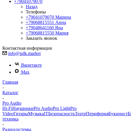
+79041079070
Назад
Телефоны
+79041079070
Марина
+79068815551
Анна
+79048641160
Яна
+79068815550
Мария
Заказать звонок
Контактная информация
info@pdk.market
Вконтакте
Max
Главная
-
Каталог
-
Pro Audio
Hi-Fi
Наушники
Pro Audio
Pro Light
Pro
Video
Гитары
Музыка
IT
Безопасность
Театр
Периферия
Букинист
Б
техника
-
Радиосистемы