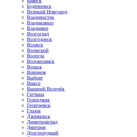
Брянск
Будённовск
Великий Новгород
Владивосток
Владикавказ
Владимир
Волгоград
Волгодонск
Волжск
Волжский
Вологда
Волоколамск
Вольск
Воронеж
Выборг
Выкса
Вышний Волочёк
Гатчина
Геленджик
Георгиевск
Глазов
Дзержинск
Димитровград
Дмитров
Долгопрудный