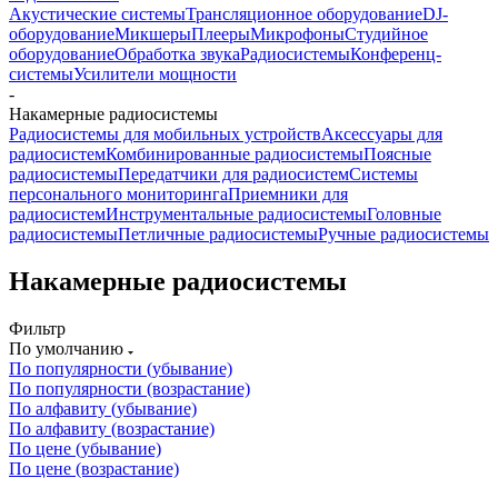
Акустические системы
Трансляционное оборудование
DJ-
оборудование
Микшеры
Плееры
Микрофоны
Студийное
оборудование
Обработка звука
Радиосистемы
Конференц-
системы
Усилители мощности
-
Накамерные радиосистемы
Радиосистемы для мобильных устройств
Аксессуары для
радиосистем
Комбинированные радиосистемы
Поясные
радиосистемы
Передатчики для радиосистем
Системы
персонального мониторинга
Приемники для
радиосистем
Инструментальные радиосистемы
Головные
радиосистемы
Петличные радиосистемы
Ручные радиосистемы
Накамерные радиосистемы
Фильтр
По умолчанию
По популярности (убывание)
По популярности (возрастание)
По алфавиту (убывание)
По алфавиту (возрастание)
По цене (убывание)
По цене (возрастание)