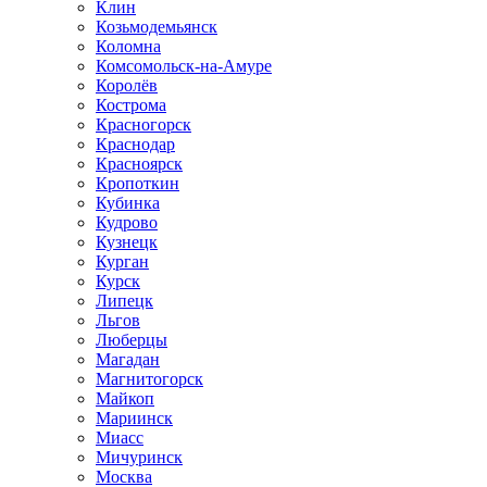
Клин
Козьмодемьянск
Коломна
Комсомольск-на-Амуре
Королёв
Кострома
Красногорск
Краснодар
Красноярск
Кропоткин
Кубинка
Кудрово
Кузнецк
Курган
Курск
Липецк
Льгов
Люберцы
Магадан
Магнитогорск
Майкоп
Мариинск
Миасс
Мичуринск
Москва