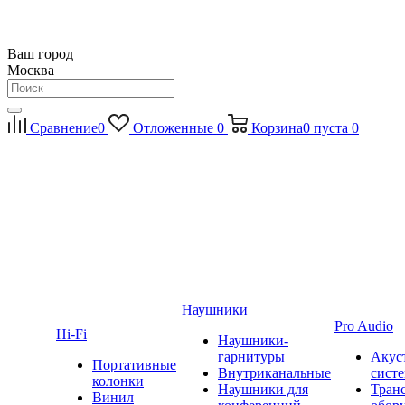
Ваш город
Москва
Сравнение
0
Отложенные
0
Корзина
0
пуста
0
Наушники
Pro Audio
Hi-Fi
Наушники-
гарнитуры
Акус
Портативные
Внутриканальные
сист
колонки
Наушники для
Тран
Винил