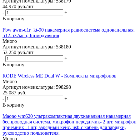
Артикул номенклатуры: 538179
44 970
руб.
/шт
-
+
В корзину
Fbw awm-u1r+kt-90 накамерная радиосистема одноканальная,
512-537мгц, fm модуляция
Много
Артикул номенклатуры: 538180
53 250
руб.
/шт
-
+
В корзину
RODE Wireless ME Dual W - Комплекты микрофонов
Много
Артикул номенклатуры: 598298
25 087
руб.
-
+
В корзину
Maono wm620 ультракомпактная двухканальная накамерная
беcпроводная система, микрофон передатчик- 2 шт, микрофон
приемник -1 шт, зарядный кейс, usb-c кабель для зарядки,
руководство пользователя.
Много