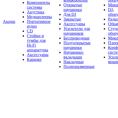
конференций
обор
Компоненты
Открытые
Мик
системы
наушники
DJ-
Акустика
Для DJ
обор
Медиаплееры
Закрытые
Ради
Акции
Портативное
Аксессуары
Обраб
аудио
Усилители для
Студ
CD
наушников
обор
Стойки и
Беспроводные
Микр
тумбы для
Полуоткрытые
Плее
Hi-Fi
наушники
Конф
аппаратуры
Наушники-
сист
Аксессуары
вкладыши
Усил
Караоке
Накладные
мощн
Полноразмерные