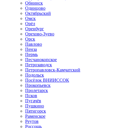
Обнинск
Одинцово
Октябрьский
Омск
Орёл
Оренбург
Орехово-Зуево
Орск
Павлово
Пенза
Пермь
Песчанокопское
Петрозаводск
Петропавловск-Камчатский
Подольск
Посёлок ВНИИССОК
Прокопьевск
Пролетарск
Псков
Пугачёв
Пушкино
Пятигорск
Раменское
Реутов
Россошь