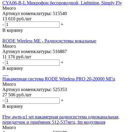
CYA06-B-L Микрофон беспроводной, Lightning, Simply Fly
Много
Артикул номенклатуры: 515540
13 610
руб.
/шт
-
+
В корзину
RODE Wireless ME - Радиосистемы вокальные
Много
Артикул номенклатуры: 516887
11 176
руб.
/шт
-
+
В корзину
Накамерная система RODE Wireless PRO 20-20000 МГц
Много
Артикул номенклатуры: 525353
27 506
руб.
/шт
-
+
В корзину
Fbw awm-u1 set накамерная радиосистема одноканальная,
передатчик и приёмник 512-537мгц, fm модуляция
Много