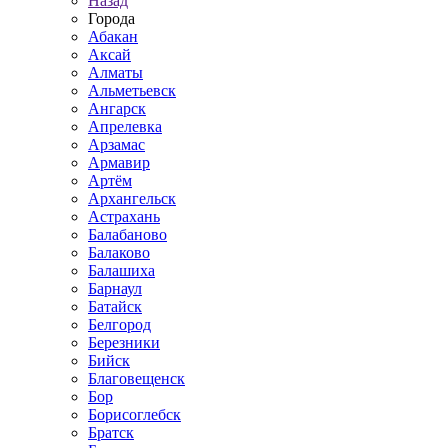
Назад
Города
Абакан
Аксай
Алматы
Альметьевск
Ангарск
Апрелевка
Арзамас
Армавир
Артём
Архангельск
Астрахань
Балабаново
Балаково
Балашиха
Барнаул
Батайск
Белгород
Березники
Бийск
Благовещенск
Бор
Борисоглебск
Братск