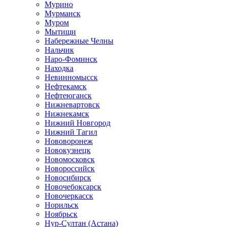
Мурино
Мурманск
Муром
Мытищи
Набережные Челны
Нальчик
Наро-Фоминск
Находка
Невинномысск
Нефтекамск
Нефтеюганск
Нижневартовск
Нижнекамск
Нижний Новгород
Нижний Тагил
Нововоронеж
Новокузнецк
Новомосковск
Новороссийск
Новосибирск
Новочебоксарск
Новочеркасск
Норильск
Ноябрьск
Нур-Султан (Астана)