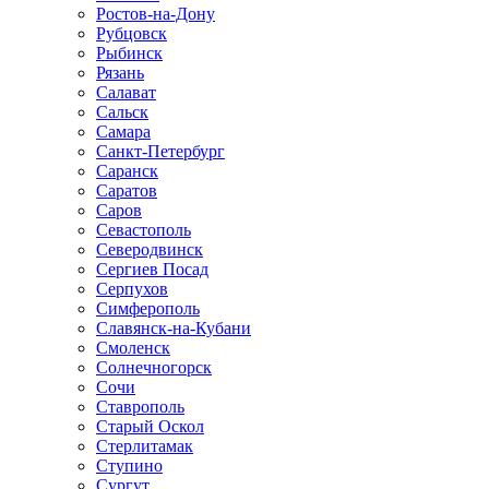
Ростов-на-Дону
Рубцовск
Рыбинск
Рязань
Салават
Сальск
Самара
Санкт-Петербург
Саранск
Саратов
Саров
Севастополь
Северодвинск
Сергиев Посад
Серпухов
Симферополь
Славянск-на-Кубани
Смоленск
Солнечногорск
Сочи
Ставрополь
Старый Оскол
Стерлитамак
Ступино
Сургут