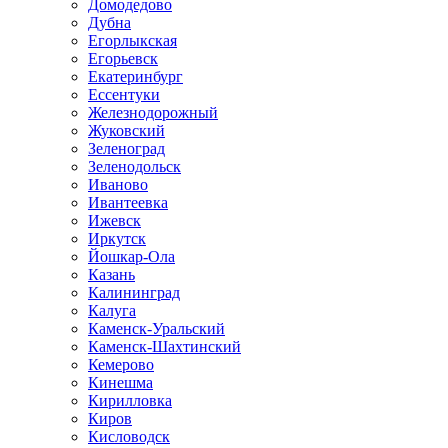
Домодедово
Дубна
Егорлыкская
Егорьевск
Екатеринбург
Ессентуки
Железнодорожный
Жуковский
Зеленоград
Зеленодольск
Иваново
Ивантеевка
Ижевск
Иркутск
Йошкар-Ола
Казань
Калининград
Калуга
Каменск-Уральский
Каменск-Шахтинский
Кемерово
Кинешма
Кирилловка
Киров
Кисловодск