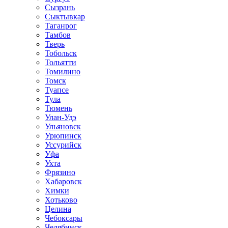
Сызрань
Сыктывкар
Таганрог
Тамбов
Тверь
Тобольск
Тольятти
Томилино
Томск
Туапсе
Тула
Тюмень
Улан-Удэ
Ульяновск
Урюпинск
Уссурийск
Уфа
Ухта
Фрязино
Хабаровск
Химки
Хотьково
Целина
Чебоксары
Челябинск