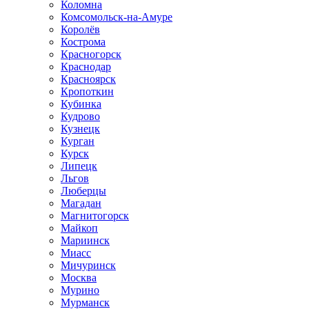
Коломна
Комсомольск-на-Амуре
Королёв
Кострома
Красногорск
Краснодар
Красноярск
Кропоткин
Кубинка
Кудрово
Кузнецк
Курган
Курск
Липецк
Льгов
Люберцы
Магадан
Магнитогорск
Майкоп
Мариинск
Миасс
Мичуринск
Москва
Мурино
Мурманск