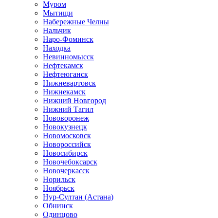
Муром
Мытищи
Набережные Челны
Нальчик
Наро-Фоминск
Находка
Невинномысск
Нефтекамск
Нефтеюганск
Нижневартовск
Нижнекамск
Нижний Новгород
Нижний Тагил
Нововоронеж
Новокузнецк
Новомосковск
Новороссийск
Новосибирск
Новочебоксарск
Новочеркасск
Норильск
Ноябрьск
Нур-Султан (Астана)
Обнинск
Одинцово