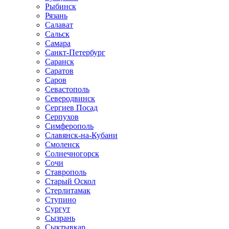
Рыбинск
Рязань
Салават
Сальск
Самара
Санкт-Петербург
Саранск
Саратов
Саров
Севастополь
Северодвинск
Сергиев Посад
Серпухов
Симферополь
Славянск-на-Кубани
Смоленск
Солнечногорск
Сочи
Ставрополь
Старый Оскол
Стерлитамак
Ступино
Сургут
Сызрань
Сыктывкар