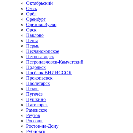
Октябрьский
Омск
Орёл
Оренбург
Орехово-Зуево
Орск
Павлово
Пенза
Пермь
Песчанокопское
Петрозаводск
Петропавловск-Камчатский
Подольск
Посёлок ВНИИССОК
Прокопьевск
Пролетарск
Псков
Пугачёв
Пушкино
Пятигорск
Раменское
Реутов
Россошь
Ростов-на-Дону
Рубцовск