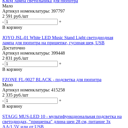
K&M лампа светильника для пюпитра
Мало
Артикул номенклатуры: 397797
2 591
руб.
/шт
-
+
В корзину
JOYO JSL-01 White LED Music Stand Light светодиодная
лампа для пюпитра на прищепке, гусиная шея, USB
Достаточно
Артикул номенклатуры: 399448
2 831
руб.
/шт
-
+
В корзину
FZONE FL-9027 BLACK - подсветка для пюпитра
Мало
Артикул номенклатуры: 415258
2 335
руб.
/шт
-
+
В корзину
STAGG MUS-LED 10 - мультифункциональная подсветка на
светодиодах, "прищепка" длина шеи 28 см, питание 3x
AA/1.5V или от USB