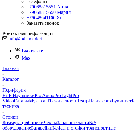
Телефоны
+79068815551
Анна
+79068815550
Мария
+79048641160
Яна
Заказать звонок
Контактная информация
info@pdk.market
Вконтакте
Max
Главная
-
Каталог
-
Периферия
Hi-Fi
Наушники
Pro Audio
Pro Light
Pro
Video
Гитары
Музыка
IT
Безопасность
Театр
Периферия
Букинист
Б
техника
-
Стойки
Коммутация
Стойки
Чехлы
Запасные части
Б/У
оборудование
Батарейки
Кейсы и стойки транспортные
-