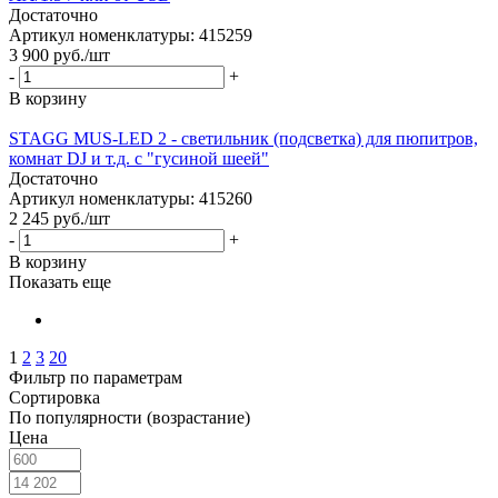
Достаточно
Артикул номенклатуры: 415259
3 900
руб.
/шт
-
+
В корзину
STAGG MUS-LED 2 - светильник (подсветка) для пюпитров,
комнат DJ и т.д. c "гусиной шеей"
Достаточно
Артикул номенклатуры: 415260
2 245
руб.
/шт
-
+
В корзину
Показать еще
1
2
3
20
Фильтр по параметрам
Сортировка
По популярности (возрастание)
Цена