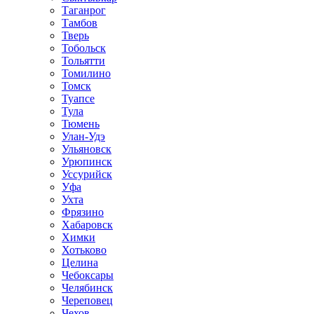
Таганрог
Тамбов
Тверь
Тобольск
Тольятти
Томилино
Томск
Туапсе
Тула
Тюмень
Улан-Удэ
Ульяновск
Урюпинск
Уссурийск
Уфа
Ухта
Фрязино
Хабаровск
Химки
Хотьково
Целина
Чебоксары
Челябинск
Череповец
Чехов