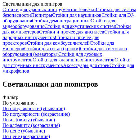
Светильники для пюпитров
Стойки для ударных инструментов
Тележки
Стойки для систем
безопасности
Пюпитры
Стойки для наушников
Стойки для DJ-
оборудования
Стойки демонстрационные
Стойки для
видеооборудования
Стойки для акустических систем
Стойки
для компьютеров
Стойки и прочее для дисплеев
Стойки для
народных инструментов
Стойки и прочее для
проекторов
Стойки для комбоусилителей
Стойки для
микшеров
Стойки для гитар (крюки)
Стойки для светового
оборудования (элеваторы)
Стойки для духовых
инструментов
Стойки для клавишных инструментов
Стойки
для струнных инструментов
Аксессуары для стоек
Стойки для
микрофонов
Светильники для пюпитров
Фильтр
По умолчанию
По популярности (убывание)
По популярности (возрастание)
По алфавиту (убывание)
По алфавиту (возрастание)
По цене (убывание)
По цене (возрастание)