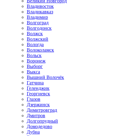
Великий Новгород
Владивосток
Владикавказ
Владимир
Волгоград
Волгодонск
Волжск
Волжский
Вологда
Волоколамск
Вольск
Воронеж
Выборг
Выкса
Вышний Волочёк
Гатчина
Геленджик
Георгиевск
Глазов
Дзержинск
Димитровград
Дмитров
Долгопрудный
Домодедово
Дубна