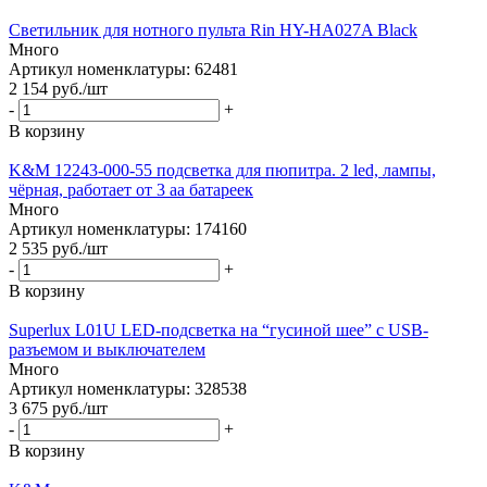
Светильник для нотного пульта Rin HY-HA027A Black
Много
Артикул номенклатуры: 62481
2 154
руб.
/шт
-
+
В корзину
K&M 12243-000-55 подсветка для пюпитра. 2 led, лампы,
чёрная, работает от 3 аа батареек
Много
Артикул номенклатуры: 174160
2 535
руб.
/шт
-
+
В корзину
Superlux L01U LED-подсветка на “гусиной шее” с USB-
разъемом и выключателем
Много
Артикул номенклатуры: 328538
3 675
руб.
/шт
-
+
В корзину