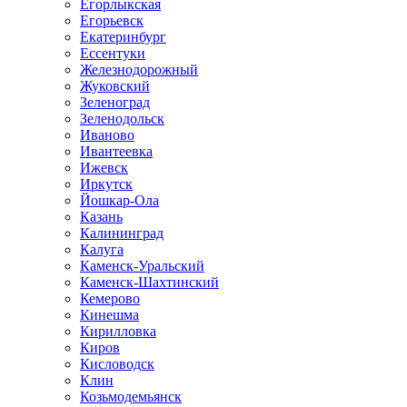
Егорлыкская
Егорьевск
Екатеринбург
Ессентуки
Железнодорожный
Жуковский
Зеленоград
Зеленодольск
Иваново
Ивантеевка
Ижевск
Иркутск
Йошкар-Ола
Казань
Калининград
Калуга
Каменск-Уральский
Каменск-Шахтинский
Кемерово
Кинешма
Кирилловка
Киров
Кисловодск
Клин
Козьмодемьянск