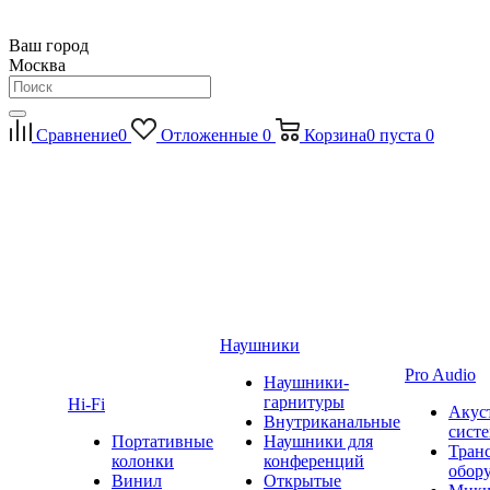
Ваш город
Москва
Сравнение
0
Отложенные
0
Корзина
0
пуста
0
Наушники
Pro Audio
Наушники-
гарнитуры
Hi-Fi
Акус
Внутриканальные
сист
Портативные
Наушники для
Тран
колонки
конференций
обор
Винил
Открытые