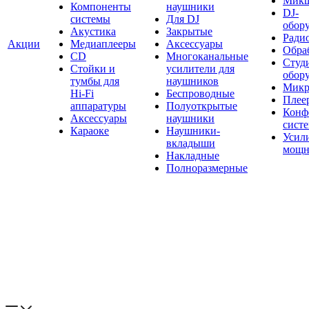
Мик
Компоненты
наушники
DJ-
системы
Для DJ
обор
Акустика
Закрытые
Ради
Акции
Медиаплееры
Аксессуары
Обраб
CD
Многоканальные
Студ
Стойки и
усилители для
обор
тумбы для
наушников
Микр
Hi-Fi
Беспроводные
Плее
аппаратуры
Полуоткрытые
Конф
Аксессуары
наушники
сист
Караоке
Наушники-
Усил
вкладыши
мощн
Накладные
Полноразмерные