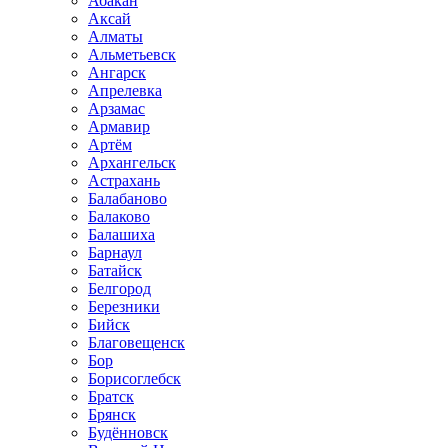
Абакан
Аксай
Алматы
Альметьевск
Ангарск
Апрелевка
Арзамас
Армавир
Артём
Архангельск
Астрахань
Балабаново
Балаково
Балашиха
Барнаул
Батайск
Белгород
Березники
Бийск
Благовещенск
Бор
Борисоглебск
Братск
Брянск
Будённовск