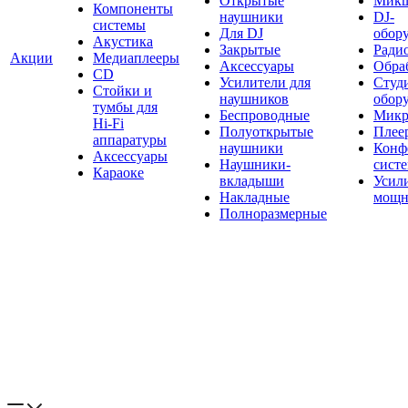
Открытые
Мик
Компоненты
наушники
DJ-
системы
Для DJ
обор
Акустика
Закрытые
Ради
Акции
Медиаплееры
Аксессуары
Обраб
CD
Усилители для
Студ
Стойки и
наушников
обор
тумбы для
Беспроводные
Микр
Hi-Fi
Полуоткрытые
Плее
аппаратуры
наушники
Конф
Аксессуары
Наушники-
сист
Караоке
вкладыши
Усил
Накладные
мощн
Полноразмерные