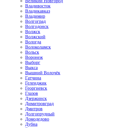
Великий Новгород
Владивосток
Владикавказ
Владимир
Волгоград
Волгодонск
Волжск
Волжский
Вологда
Волоколамск
Вольск
Воронеж
Выборг
Выкса
Вышний Волочёк
Гатчина
Геленджик
Георгиевск
Глазов
Дзержинск
Димитровград
Дмитров
Долгопрудный
Домодедово
Дубна