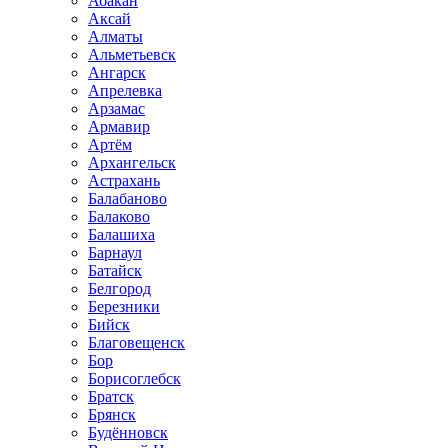
Абакан
Аксай
Алматы
Альметьевск
Ангарск
Апрелевка
Арзамас
Армавир
Артём
Архангельск
Астрахань
Балабаново
Балаково
Балашиха
Барнаул
Батайск
Белгород
Березники
Бийск
Благовещенск
Бор
Борисоглебск
Братск
Брянск
Будённовск