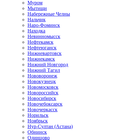
Муром
Мытищи
Набережные Челны
Нальчик
Наро-Фоминск
Находка
Невинномысск
Нефтекамск
Нефтеюганск
Нижневартовск
Нижнекамск
Нижний Новгород
Нижний Тагил
Нововоронеж
Новокузнецк
Новомосковск
Новороссийск
Новосибирск
Новочебоксарск
Новочеркасск
Норильск
Ноябрьск
Нур-Султан (Астана)
Обнинск
Одинцово