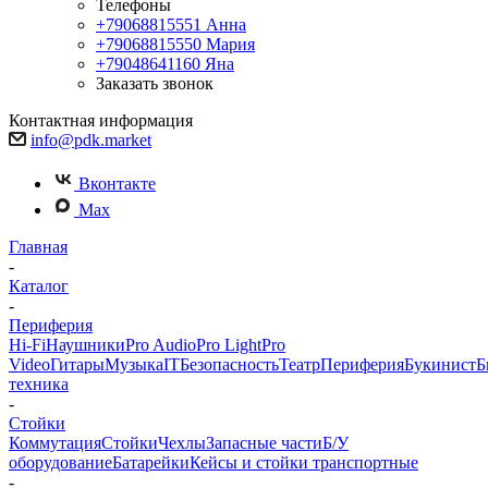
Телефоны
+79068815551
Анна
+79068815550
Мария
+79048641160
Яна
Заказать звонок
Контактная информация
info@pdk.market
Вконтакте
Max
Главная
-
Каталог
-
Периферия
Hi-Fi
Наушники
Pro Audio
Pro Light
Pro
Video
Гитары
Музыка
IT
Безопасность
Театр
Периферия
Букинист
Б
техника
-
Стойки
Коммутация
Стойки
Чехлы
Запасные части
Б/У
оборудование
Батарейки
Кейсы и стойки транспортные
-