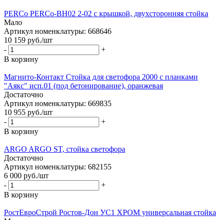
PERCo PERCo-BH02 2-02 с крышкой, двухсторонняя стойка
Мало
Артикул номенклатуры: 668646
10 159
руб.
/шт
-
+
В корзину
Магнито-Контакт Стойка для светофора 2000 с планками
"Аякс" исп.01 (под бетонирование), оранжевая
Достаточно
Артикул номенклатуры: 669835
10 955
руб.
/шт
-
+
В корзину
ARGO ARGO ST, стойка светофора
Достаточно
Артикул номенклатуры: 682155
6 000
руб.
/шт
-
+
В корзину
РостЕвроСтрой Ростов-Дон УС1 ХРОМ универсальная стойка