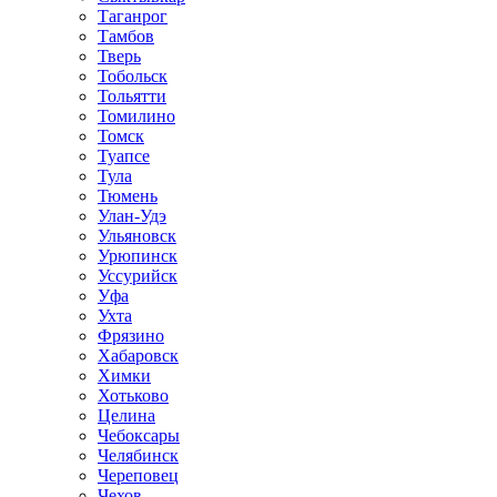
Таганрог
Тамбов
Тверь
Тобольск
Тольятти
Томилино
Томск
Туапсе
Тула
Тюмень
Улан-Удэ
Ульяновск
Урюпинск
Уссурийск
Уфа
Ухта
Фрязино
Хабаровск
Химки
Хотьково
Целина
Чебоксары
Челябинск
Череповец
Чехов