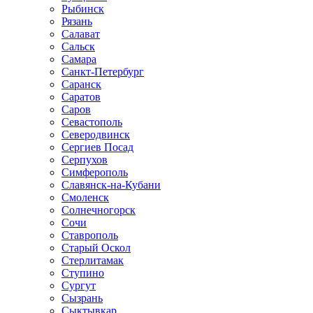
Рыбинск
Рязань
Салават
Сальск
Самара
Санкт-Петербург
Саранск
Саратов
Саров
Севастополь
Северодвинск
Сергиев Посад
Серпухов
Симферополь
Славянск-на-Кубани
Смоленск
Солнечногорск
Сочи
Ставрополь
Старый Оскол
Стерлитамак
Ступино
Сургут
Сызрань
Сыктывкар