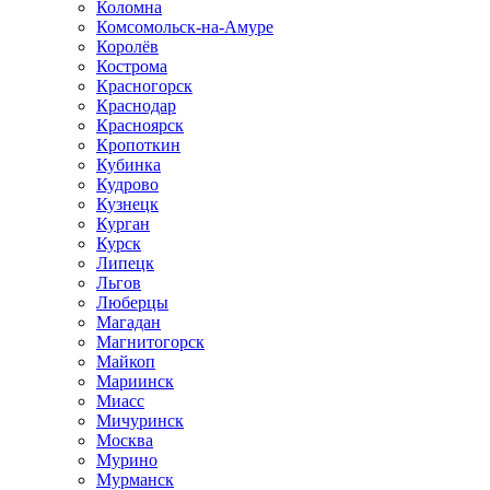
Коломна
Комсомольск-на-Амуре
Королёв
Кострома
Красногорск
Краснодар
Красноярск
Кропоткин
Кубинка
Кудрово
Кузнецк
Курган
Курск
Липецк
Льгов
Люберцы
Магадан
Магнитогорск
Майкоп
Мариинск
Миасс
Мичуринск
Москва
Мурино
Мурманск