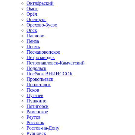
Октябрьский
Омск
Орёл
Оренбург
Орехово-Зуево
Орск
Павлово
Пенза
Пермь
Песчанокопское
Петрозаводск
Петропавловск-Камчатский
Подольск
Посёлок ВНИИССОК
Прокопьевск
Пролетарск
Псков
Пугачёв
Пушкино
Пятигорск
Раменское
Реутов
Россошь
Ростов-на-Дону
Рубцовск