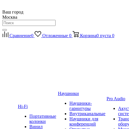
Ваш город
Москва
Сравнение
0
Отложенные
0
Корзина
0
пуста
0
Наушники
Pro Audio
Наушники-
Hi-Fi
гарнитуры
Акус
Внутриканальные
сист
Портативные
Наушники для
Тран
колонки
конференций
обор
Винил