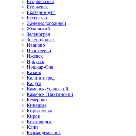
Егорлыкская
Егорьевск
Екатеринбург
Ессентуки
Железнодорожный
Жуковский
Зеленоград
Зеленодольск
Иваново
Ивантеевка
Ижевск
Иркутск
Йошкар-Ола
Казань
Калининград
Калуга
Каменск-Уральский
Каменск-Шахтинский
Кемерово
Кинешма
Кирилловка
Киров
Кисловодск
Клин
Козьмодемьянск