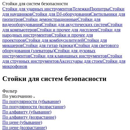
Стойки для систем безопасности
Стойки для ударных инструментов
Тележки
Пюпитры
Стойки
для наушников
Стойки для DJ-оборудования
Светильники для
пюпитров
Стойки демонстрационные
Стойки для
видеооборудования
Стойки для акустических систем
Стойки
для компьютеров
Стойки и прочее для дисплеев
Стойки для
народных инструментов
Стойки и прочее для
проекторов
Стойки для комбоусилителей
Стойки для
микшеров
Стойки для гитар (крюки)
Стойки для светового
оборудования (элеваторы)
Стойки для духовых
инструментов
Стойки для клавишных инструментов
Стойки
для струнных инструментов
Аксессуары для стоек
Стойки для
микрофонов
Стойки для систем безопасности
Фильтр
По умолчанию
По популярности (убывание)
По популярности (возрастание)
По алфавиту (убывание)
По алфавиту (возрастание)
По цене (убывание)
По цене (возрастание)