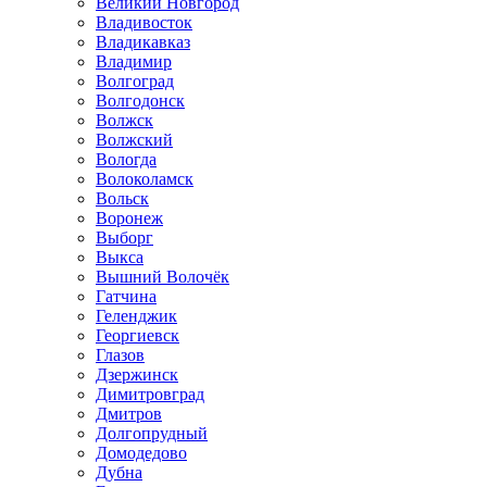
Великий Новгород
Владивосток
Владикавказ
Владимир
Волгоград
Волгодонск
Волжск
Волжский
Вологда
Волоколамск
Вольск
Воронеж
Выборг
Выкса
Вышний Волочёк
Гатчина
Геленджик
Георгиевск
Глазов
Дзержинск
Димитровград
Дмитров
Долгопрудный
Домодедово
Дубна