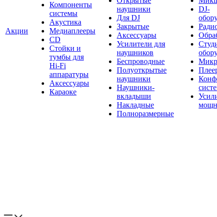
Открытые
Мик
Компоненты
наушники
DJ-
системы
Для DJ
обор
Акустика
Закрытые
Ради
Акции
Медиаплееры
Аксессуары
Обраб
CD
Усилители для
Студ
Стойки и
наушников
обор
тумбы для
Беспроводные
Микр
Hi-Fi
Полуоткрытые
Плее
аппаратуры
наушники
Конф
Аксессуары
Наушники-
сист
Караоке
вкладыши
Усил
Накладные
мощн
Полноразмерные