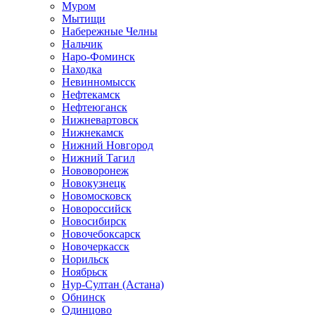
Муром
Мытищи
Набережные Челны
Нальчик
Наро-Фоминск
Находка
Невинномысск
Нефтекамск
Нефтеюганск
Нижневартовск
Нижнекамск
Нижний Новгород
Нижний Тагил
Нововоронеж
Новокузнецк
Новомосковск
Новороссийск
Новосибирск
Новочебоксарск
Новочеркасск
Норильск
Ноябрьск
Нур-Султан (Астана)
Обнинск
Одинцово