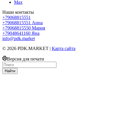
Max
Наши контакты
+79068815551
+79068815551
Анна
+79068815550
Мария
+79048641160
Яна
info@pdk.market
© 2026 PDK.MARKET |
Карта сайта
Версия для печати
Найти