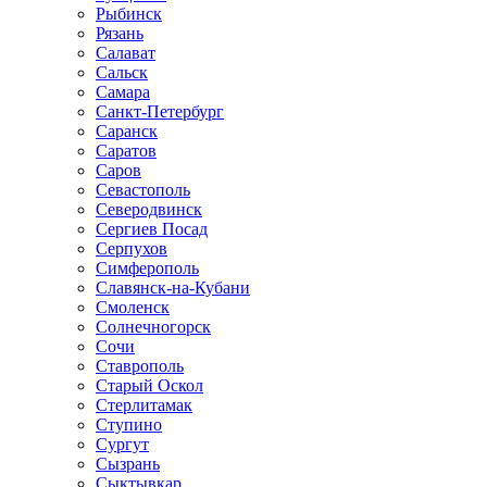
Рыбинск
Рязань
Салават
Сальск
Самара
Санкт-Петербург
Саранск
Саратов
Саров
Севастополь
Северодвинск
Сергиев Посад
Серпухов
Симферополь
Славянск-на-Кубани
Смоленск
Солнечногорск
Сочи
Ставрополь
Старый Оскол
Стерлитамак
Ступино
Сургут
Сызрань
Сыктывкар