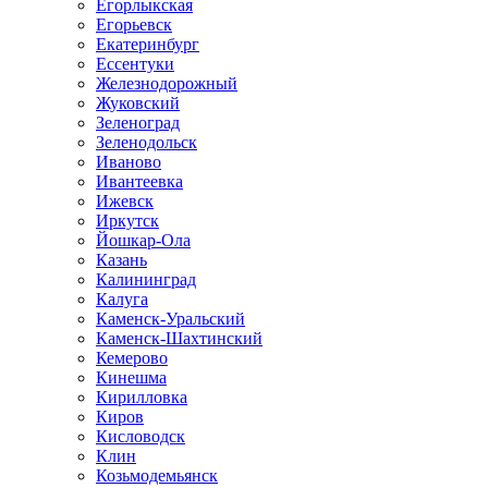
Егорлыкская
Егорьевск
Екатеринбург
Ессентуки
Железнодорожный
Жуковский
Зеленоград
Зеленодольск
Иваново
Ивантеевка
Ижевск
Иркутск
Йошкар-Ола
Казань
Калининград
Калуга
Каменск-Уральский
Каменск-Шахтинский
Кемерово
Кинешма
Кирилловка
Киров
Кисловодск
Клин
Козьмодемьянск