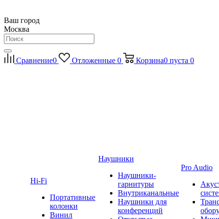
Ваш город
Москва
Сравнение
0
Отложенные
0
Корзина
0
пуста
0
Наушники
Pro Audio
Наушники-
Hi-Fi
гарнитуры
Акус
Внутриканальные
сист
Портативные
Наушники для
Тран
колонки
конференций
обор
Винил