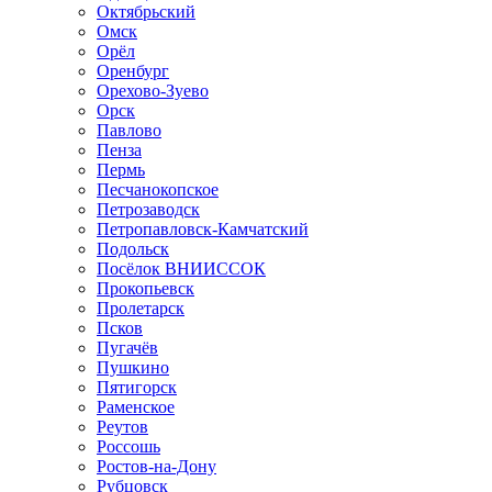
Октябрьский
Омск
Орёл
Оренбург
Орехово-Зуево
Орск
Павлово
Пенза
Пермь
Песчанокопское
Петрозаводск
Петропавловск-Камчатский
Подольск
Посёлок ВНИИССОК
Прокопьевск
Пролетарск
Псков
Пугачёв
Пушкино
Пятигорск
Раменское
Реутов
Россошь
Ростов-на-Дону
Рубцовск