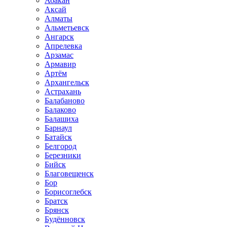
Абакан
Аксай
Алматы
Альметьевск
Ангарск
Апрелевка
Арзамас
Армавир
Артём
Архангельск
Астрахань
Балабаново
Балаково
Балашиха
Барнаул
Батайск
Белгород
Березники
Бийск
Благовещенск
Бор
Борисоглебск
Братск
Брянск
Будённовск