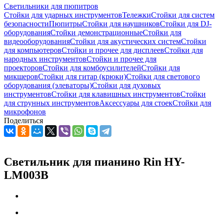
Светильники для пюпитров
Стойки для ударных инструментов
Тележки
Стойки для систем
безопасности
Пюпитры
Стойки для наушников
Стойки для DJ-
оборудования
Стойки демонстрационные
Стойки для
видеооборудования
Стойки для акустических систем
Стойки
для компьютеров
Стойки и прочее для дисплеев
Стойки для
народных инструментов
Стойки и прочее для
проекторов
Стойки для комбоусилителей
Стойки для
микшеров
Стойки для гитар (крюки)
Стойки для светового
оборудования (элеваторы)
Стойки для духовых
инструментов
Стойки для клавишных инструментов
Стойки
для струнных инструментов
Аксессуары для стоек
Стойки для
микрофонов
Поделиться
Светильник для пианино Rin HY-
LM003B