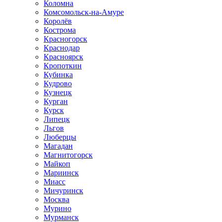
Коломна
Комсомольск-на-Амуре
Королёв
Кострома
Красногорск
Краснодар
Красноярск
Кропоткин
Кубинка
Кудрово
Кузнецк
Курган
Курск
Липецк
Льгов
Люберцы
Магадан
Магнитогорск
Майкоп
Мариинск
Миасс
Мичуринск
Москва
Мурино
Мурманск