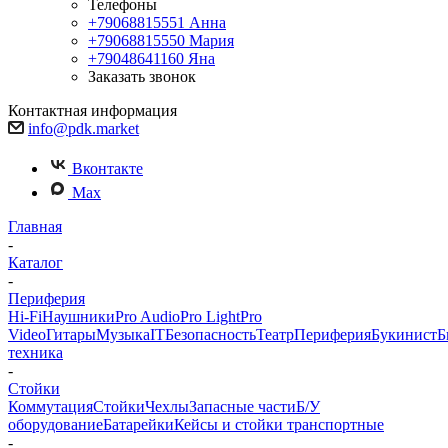
Телефоны
+79068815551
Анна
+79068815550
Мария
+79048641160
Яна
Заказать звонок
Контактная информация
info@pdk.market
Вконтакте
Max
Главная
-
Каталог
-
Периферия
Hi-Fi
Наушники
Pro Audio
Pro Light
Pro
Video
Гитары
Музыка
IT
Безопасность
Театр
Периферия
Букинист
Б
техника
-
Стойки
Коммутация
Стойки
Чехлы
Запасные части
Б/У
оборудование
Батарейки
Кейсы и стойки транспортные
-