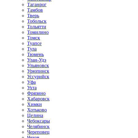
Таганрог
Тамбов
Тверь
Тобольск
Тольятти
Томилино
Томск
Туапсе
Тула
Тюмень
Улан-Удэ
Ульяновск
Урюпинск
Уссурийск
Уфа
Ухта
Фрязино
Хабаровск
Химки
Хотьково
Целина
Чебоксары
Челябинск
Череповец
Чехов