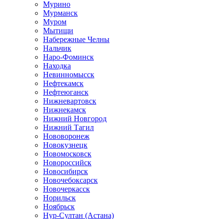
Мурино
Мурманск
Муром
Мытищи
Набережные Челны
Нальчик
Наро-Фоминск
Находка
Невинномысск
Нефтекамск
Нефтеюганск
Нижневартовск
Нижнекамск
Нижний Новгород
Нижний Тагил
Нововоронеж
Новокузнецк
Новомосковск
Новороссийск
Новосибирск
Новочебоксарск
Новочеркасск
Норильск
Ноябрьск
Нур-Султан (Астана)