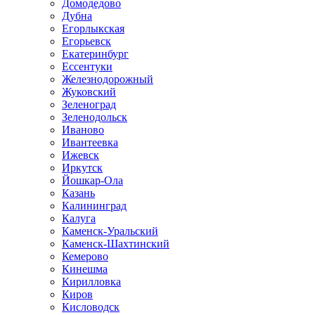
Домодедово
Дубна
Егорлыкская
Егорьевск
Екатеринбург
Ессентуки
Железнодорожный
Жуковский
Зеленоград
Зеленодольск
Иваново
Ивантеевка
Ижевск
Иркутск
Йошкар-Ола
Казань
Калининград
Калуга
Каменск-Уральский
Каменск-Шахтинский
Кемерово
Кинешма
Кирилловка
Киров
Кисловодск