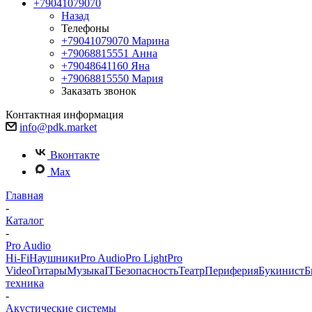
+79041079070
Назад
Телефоны
+79041079070
Марина
+79068815551
Анна
+79048641160
Яна
+79068815550
Мария
Заказать звонок
Контактная информация
info@pdk.market
Вконтакте
Max
Главная
-
Каталог
-
Pro Audio
Hi-Fi
Наушники
Pro Audio
Pro Light
Pro
Video
Гитары
Музыка
IT
Безопасность
Театр
Периферия
Букинист
Б
техника
-
Акустические системы