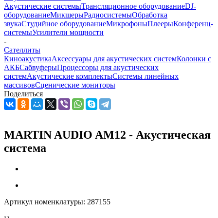
Акустические системы
Трансляционное оборудование
DJ-
оборудование
Микшеры
Радиосистемы
Обработка
звука
Студийное оборудование
Микрофоны
Плееры
Конференц-
системы
Усилители мощности
-
Сателлиты
Киноакустика
Аксессуары для акустических систем
Колонки с
АКБ
Сабвуферы
Процессоры для акустических
систем
Акустические комплекты
Системы линейных
массивов
Сценические мониторы
Поделиться
MARTIN AUDIO AM12 - Акустическая
система
Артикул номенклатуры:
287155