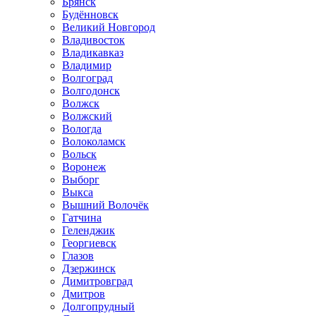
Брянск
Будённовск
Великий Новгород
Владивосток
Владикавказ
Владимир
Волгоград
Волгодонск
Волжск
Волжский
Вологда
Волоколамск
Вольск
Воронеж
Выборг
Выкса
Вышний Волочёк
Гатчина
Геленджик
Георгиевск
Глазов
Дзержинск
Димитровград
Дмитров
Долгопрудный