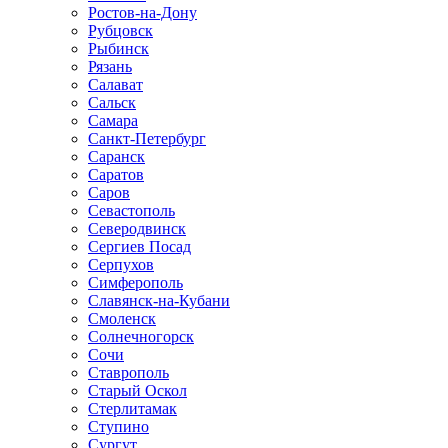
Ростов-на-Дону
Рубцовск
Рыбинск
Рязань
Салават
Сальск
Самара
Санкт-Петербург
Саранск
Саратов
Саров
Севастополь
Северодвинск
Сергиев Посад
Серпухов
Симферополь
Славянск-на-Кубани
Смоленск
Солнечногорск
Сочи
Ставрополь
Старый Оскол
Стерлитамак
Ступино
Сургут