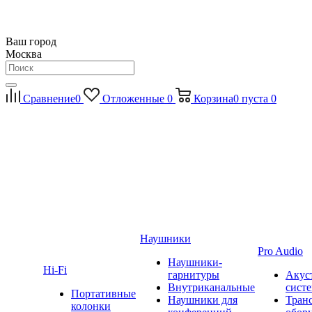
Ваш город
Москва
Сравнение
0
Отложенные
0
Корзина
0
пуста
0
Наушники
Pro Audio
Наушники-
Hi-Fi
гарнитуры
Акус
Внутриканальные
сист
Портативные
Наушники для
Тран
колонки