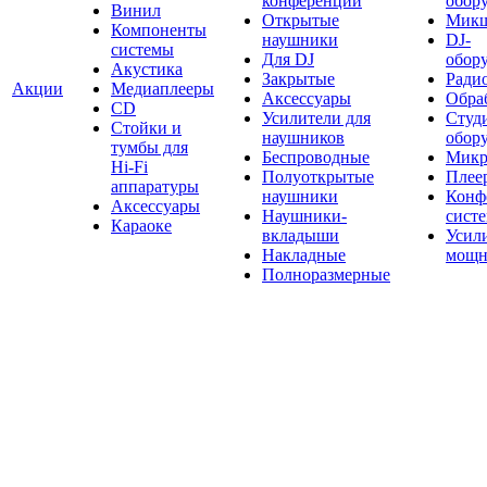
конференций
обор
Винил
Открытые
Мик
Компоненты
наушники
DJ-
системы
Для DJ
обор
Акустика
Закрытые
Ради
Акции
Медиаплееры
Аксессуары
Обраб
CD
Усилители для
Студ
Стойки и
наушников
обор
тумбы для
Беспроводные
Микр
Hi-Fi
Полуоткрытые
Плее
аппаратуры
наушники
Конф
Аксессуары
Наушники-
сист
Караоке
вкладыши
Усил
Накладные
мощн
Полноразмерные