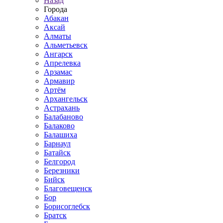
Назад
Города
Абакан
Аксай
Алматы
Альметьевск
Ангарск
Апрелевка
Арзамас
Армавир
Артём
Архангельск
Астрахань
Балабаново
Балаково
Балашиха
Барнаул
Батайск
Белгород
Березники
Бийск
Благовещенск
Бор
Борисоглебск
Братск