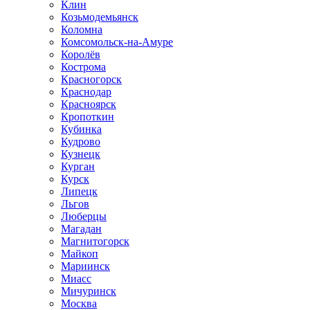
Клин
Козьмодемьянск
Коломна
Комсомольск-на-Амуре
Королёв
Кострома
Красногорск
Краснодар
Красноярск
Кропоткин
Кубинка
Кудрово
Кузнецк
Курган
Курск
Липецк
Льгов
Люберцы
Магадан
Магнитогорск
Майкоп
Мариинск
Миасс
Мичуринск
Москва