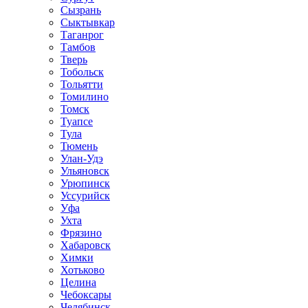
Сызрань
Сыктывкар
Таганрог
Тамбов
Тверь
Тобольск
Тольятти
Томилино
Томск
Туапсе
Тула
Тюмень
Улан-Удэ
Ульяновск
Урюпинск
Уссурийск
Уфа
Ухта
Фрязино
Хабаровск
Химки
Хотьково
Целина
Чебоксары
Челябинск