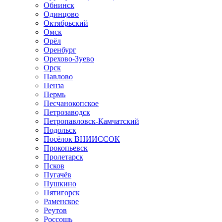
Обнинск
Одинцово
Октябрьский
Омск
Орёл
Оренбург
Орехово-Зуево
Орск
Павлово
Пенза
Пермь
Песчанокопское
Петрозаводск
Петропавловск-Камчатский
Подольск
Посёлок ВНИИССОК
Прокопьевск
Пролетарск
Псков
Пугачёв
Пушкино
Пятигорск
Раменское
Реутов
Россошь