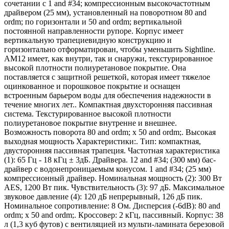
сочетании с 1 and #34; компрессионным высокочастотным
драйвером (25 мм), установленный на поворотном 80 and
ordm; по горизонтали и 50 and ordm; вертикальной
постоянной направленности рупоре. Корпус имеет
вертикальную трапециевидную конструкцию и
горизонтально отформатирован, чтобы уменьшить Sightline.
AM12 имеет, как внутри, так и снаружи, текстурированное
высокой плотности полиуретановое покрытие. Она
поставляется с защитной решеткой, которая имеет тяжелое
оцинкованное и порошковое покрытие и оснащен
встроенным барьером воды для обеспечения надежности в
течение многих лет.. Компактная двухсторонняя пассивная
система. Текстурированное высокой плотности
полиуретановое покрытие внутренне и внешнее.
Возможность поворота 80 and ordm; х 50 and ordm;. Высокая
выходная мощность Характеристики:. Тип: компактная,
двусторонняя пассивная трапеция. Частотная характеристика
(1): 65 Гц - 18 кГц ± 3дБ. Драйвера. 12 and #34; (300 мм) бас-
драйвер с водонепроницаемым конусом. 1 and #34; (25 мм)
компрессионный драйвер. Номинальная мощность (2): 300 Вт
AES, 1200 Вт пик. Чувствительность (3): 97 дБ. Максимальное
звуковое давление (4): 120 дБ непрерывный, 126 дБ пик.
Номинальное сопротивление: 8 Ом. Дисперсия (-6dB): 80 and
ordm; х 50 and ordm;. Кроссовер: 2 кГц, пассивный. Корпус: 38
л (1,3 куб футов) с вентиляцией из мульти-ламината березовой