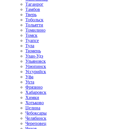
Таганрог
Тамбов
Тверь
Тобольск
Тольятти
Томилино
Томск
Туапсе
Тула
Тюмень
Улан-Удэ
Ульяновск
Урюпинск
Уссурийск
Уфа
Ухта
Фрязино
Хабаровск
Химки
Хотьково
Целина
Чебоксары
Челябинск
Череповец
Чехов