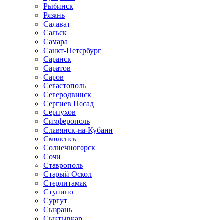
Рыбинск
Рязань
Салават
Сальск
Самара
Санкт-Петербург
Саранск
Саратов
Саров
Севастополь
Северодвинск
Сергиев Посад
Серпухов
Симферополь
Славянск-на-Кубани
Смоленск
Солнечногорск
Сочи
Ставрополь
Старый Оскол
Стерлитамак
Ступино
Сургут
Сызрань
Сыктывкар