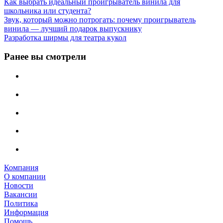
Как выбрать идеальный проигрыватель винила для
школьника или студента?
Звук, который можно потрогать: почему проигрыватель
винила — лучший подарок выпускнику
Разработка ширмы для театра кукол
Ранее вы смотрели
Компания
О компании
Новости
Вакансии
Политика
Информация
Помощь