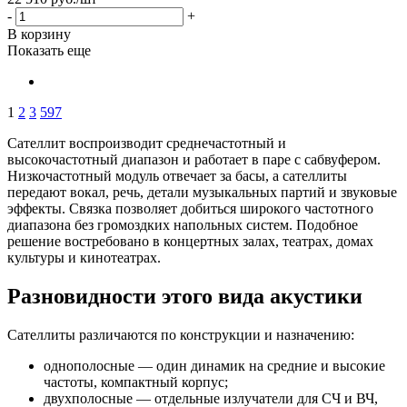
-
+
В корзину
Показать еще
1
2
3
597
Сателлит воспроизводит среднечастотный и
высокочастотный диапазон и работает в паре с сабвуфером.
Низкочастотный модуль отвечает за басы, а сателлиты
передают вокал, речь, детали музыкальных партий и звуковые
эффекты. Связка позволяет добиться широкого частотного
диапазона без громоздких напольных систем. Подобное
решение востребовано в концертных залах, театрах, домах
культуры и кинотеатрах.
Разновидности этого вида акустики
Сателлиты различаются по конструкции и назначению:
однополосные — один динамик на средние и высокие
частоты, компактный корпус;
двухполосные — отдельные излучатели для СЧ и ВЧ,