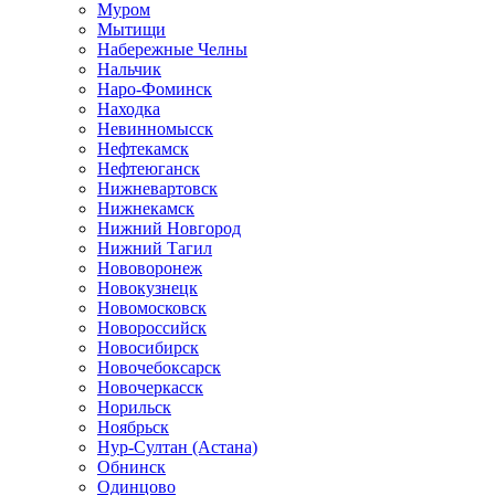
Муром
Мытищи
Набережные Челны
Нальчик
Наро-Фоминск
Находка
Невинномысск
Нефтекамск
Нефтеюганск
Нижневартовск
Нижнекамск
Нижний Новгород
Нижний Тагил
Нововоронеж
Новокузнецк
Новомосковск
Новороссийск
Новосибирск
Новочебоксарск
Новочеркасск
Норильск
Ноябрьск
Нур-Султан (Астана)
Обнинск
Одинцово