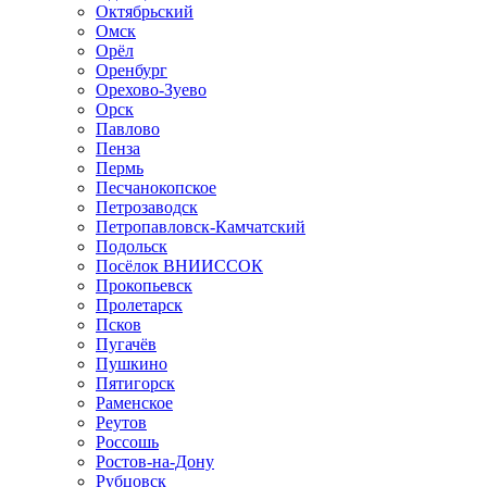
Октябрьский
Омск
Орёл
Оренбург
Орехово-Зуево
Орск
Павлово
Пенза
Пермь
Песчанокопское
Петрозаводск
Петропавловск-Камчатский
Подольск
Посёлок ВНИИССОК
Прокопьевск
Пролетарск
Псков
Пугачёв
Пушкино
Пятигорск
Раменское
Реутов
Россошь
Ростов-на-Дону
Рубцовск