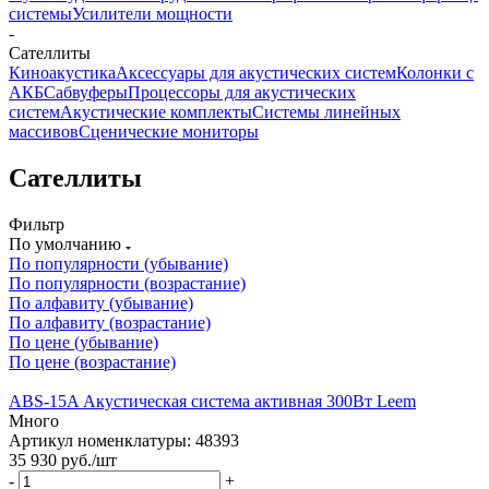
системы
Усилители мощности
-
Сателлиты
Киноакустика
Аксессуары для акустических систем
Колонки с
АКБ
Сабвуферы
Процессоры для акустических
систем
Акустические комплекты
Системы линейных
массивов
Сценические мониторы
Сателлиты
Фильтр
По умолчанию
По популярности (убывание)
По популярности (возрастание)
По алфавиту (убывание)
По алфавиту (возрастание)
По цене (убывание)
По цене (возрастание)
ABS-15A Акустическая система активная 300Вт Leem
Много
Артикул номенклатуры: 48393
35 930
руб.
/шт
-
+