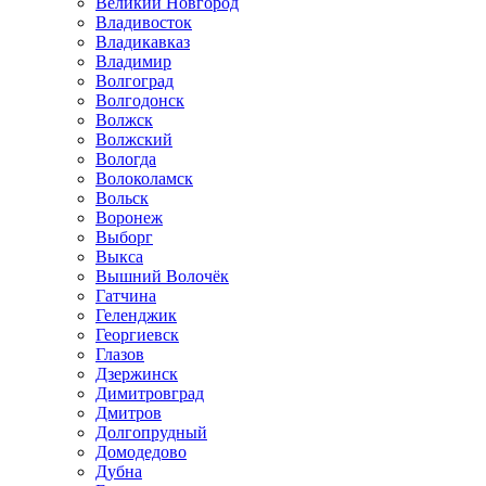
Великий Новгород
Владивосток
Владикавказ
Владимир
Волгоград
Волгодонск
Волжск
Волжский
Вологда
Волоколамск
Вольск
Воронеж
Выборг
Выкса
Вышний Волочёк
Гатчина
Геленджик
Георгиевск
Глазов
Дзержинск
Димитровград
Дмитров
Долгопрудный
Домодедово
Дубна