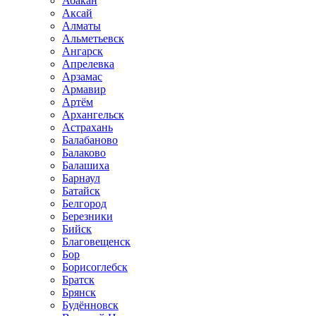
Абакан
Аксай
Алматы
Альметьевск
Ангарск
Апрелевка
Арзамас
Армавир
Артём
Архангельск
Астрахань
Балабаново
Балаково
Балашиха
Барнаул
Батайск
Белгород
Березники
Бийск
Благовещенск
Бор
Борисоглебск
Братск
Брянск
Будённовск