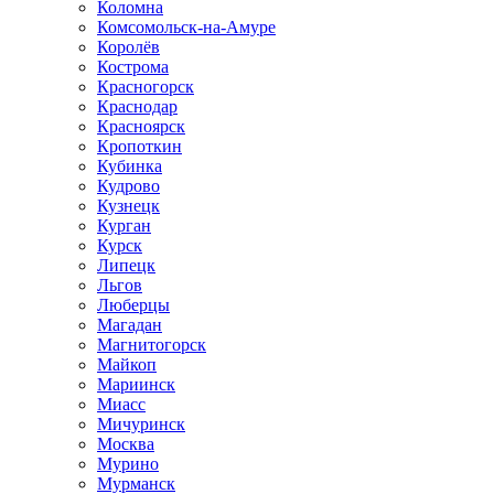
Коломна
Комсомольск-на-Амуре
Королёв
Кострома
Красногорск
Краснодар
Красноярск
Кропоткин
Кубинка
Кудрово
Кузнецк
Курган
Курск
Липецк
Льгов
Люберцы
Магадан
Магнитогорск
Майкоп
Мариинск
Миасс
Мичуринск
Москва
Мурино
Мурманск