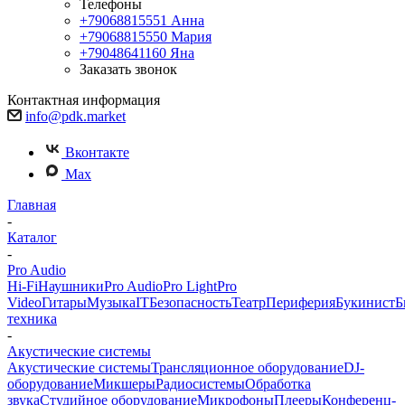
Телефоны
+79068815551
Анна
+79068815550
Мария
+79048641160
Яна
Заказать звонок
Контактная информация
info@pdk.market
Вконтакте
Max
Главная
-
Каталог
-
Pro Audio
Hi-Fi
Наушники
Pro Audio
Pro Light
Pro
Video
Гитары
Музыка
IT
Безопасность
Театр
Периферия
Букинист
Б
техника
-
Акустические системы
Акустические системы
Трансляционное оборудование
DJ-
оборудование
Микшеры
Радиосистемы
Обработка
звука
Студийное оборудование
Микрофоны
Плееры
Конференц-