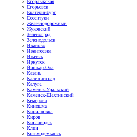
Егорлыкская
Егорьевск
Екатеринбург
Ессентуки
Железнодорожный
Жуковский
Зеленоград
Зеленодольск
Иваново
Ивантеевка
Ижевск
Иркутск
Йошкар-Ола
Казань
Калининград
Калуга
Каменск-Уральский
Каменск-Шахтинский
Кемерово
Кинешма
Кирилловка
Киров
Кисловодск
Клин
Козьмодемьянск