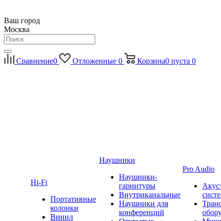
Ваш город
Москва
Сравнение
0
Отложенные
0
Корзина
0
пуста
0
Наушники
Pro Audio
Наушники-
Hi-Fi
гарнитуры
Акус
Внутриканальные
сист
Портативные
Наушники для
Тран
колонки
конференций
обор
Винил