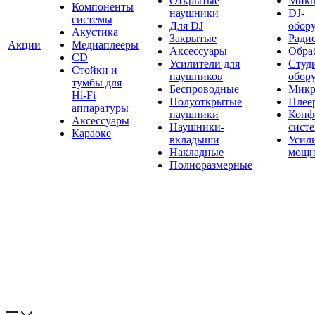
Открытые
Мик
Компоненты
наушники
DJ-
системы
Для DJ
обор
Акустика
Закрытые
Ради
Акции
Медиаплееры
Аксессуары
Обраб
CD
Усилители для
Студ
Стойки и
наушников
обор
тумбы для
Беспроводные
Микр
Hi-Fi
Полуоткрытые
Плее
аппаратуры
наушники
Конф
Аксессуары
Наушники-
сист
Караоке
вкладыши
Усил
Накладные
мощн
Полноразмерные