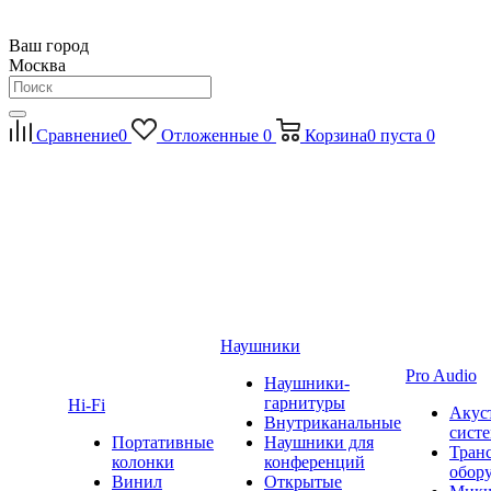
Ваш город
Москва
Сравнение
0
Отложенные
0
Корзина
0
пуста
0
Наушники
Pro Audio
Наушники-
гарнитуры
Hi-Fi
Акус
Внутриканальные
сист
Портативные
Наушники для
Тран
колонки
конференций
обор
Винил
Открытые