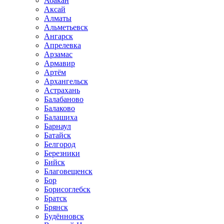
Абакан
Аксай
Алматы
Альметьевск
Ангарск
Апрелевка
Арзамас
Армавир
Артём
Архангельск
Астрахань
Балабаново
Балаково
Балашиха
Барнаул
Батайск
Белгород
Березники
Бийск
Благовещенск
Бор
Борисоглебск
Братск
Брянск
Будённовск