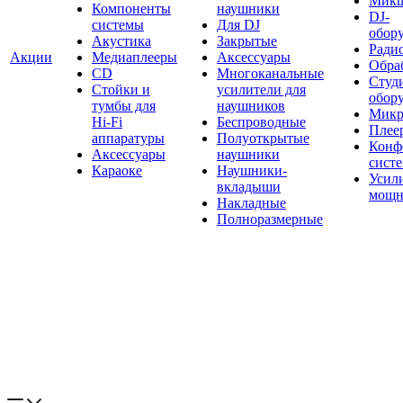
Мик
Компоненты
наушники
DJ-
системы
Для DJ
обор
Акустика
Закрытые
Ради
Акции
Медиаплееры
Аксессуары
Обраб
CD
Многоканальные
Студ
Стойки и
усилители для
обор
тумбы для
наушников
Микр
Hi-Fi
Беспроводные
Плее
аппаратуры
Полуоткрытые
Конф
Аксессуары
наушники
сист
Караоке
Наушники-
Усил
вкладыши
мощн
Накладные
Полноразмерные