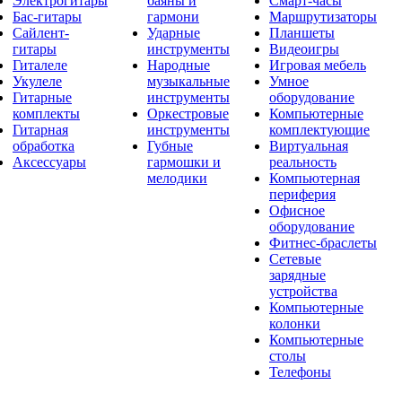
Электрогитары
баяны и
Смарт-часы
Бас-гитары
гармони
Маршрутизаторы
Сайлент-
Ударные
Планшеты
гитары
инструменты
Видеоигры
Гиталеле
Народные
Игровая мебель
Укулеле
музыкальные
Умное
Гитарные
инструменты
оборудование
комплекты
Оркестровые
Компьютерные
Гитарная
инструменты
комплектующие
обработка
Губные
Виртуальная
Аксессуары
гармошки и
реальность
мелодики
Компьютерная
периферия
Офисное
оборудование
Фитнес-браслеты
Сетевые
зарядные
устройства
Компьютерные
колонки
Компьютерные
столы
Телефоны