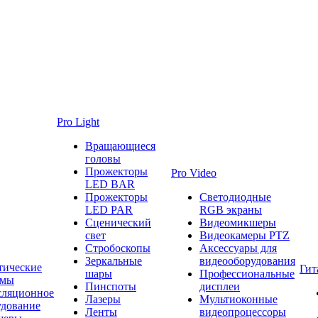
Pro Light
Вращающиеся
головы
Прожекторы
Pro Video
LED BAR
Прожекторы
Светодиодные
LED PAR
RGB экраны
Сценический
Видеомикшеры
свет
Видеокамеры PTZ
Стробоскопы
Аксессуары для
Зеркальные
видеооборудования
тические
Гит
шары
Профессиональные
емы
Пинспоты
дисплеи
сляционное
Лазеры
Мультиоконные
удование
Ленты
видеопроцессоры