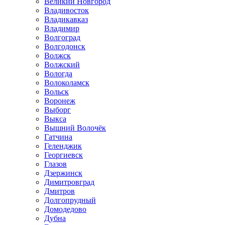
Великий Новгород
Владивосток
Владикавказ
Владимир
Волгоград
Волгодонск
Волжск
Волжский
Вологда
Волоколамск
Вольск
Воронеж
Выборг
Выкса
Вышний Волочёк
Гатчина
Геленджик
Георгиевск
Глазов
Дзержинск
Димитровград
Дмитров
Долгопрудный
Домодедово
Дубна