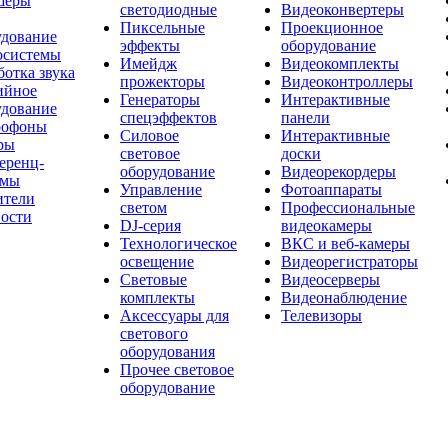
шеры
светодиодные
Видеоконвертеры
Пиксельные
Проекционное
удование
эффекты
оборудование
осистемы
Имейдж
Видеокомплекты
отка звука
прожекторы
Видеоконтроллеры
ийное
Генераторы
Интерактивные
удование
спецэффектов
панели
офоны
Силовое
Интерактивные
ры
световое
доски
еренц-
оборудование
Видеорекордеры
емы
Управление
Фотоаппараты
ители
светом
Профессиональные
ости
DJ-серия
видеокамеры
Технологическое
ВКС и веб-камеры
освещение
Видеорегистраторы
Световые
Видеосерверы
комплекты
Видеонаблюдение
Аксессуары для
Телевизоры
светового
оборудования
Прочее световое
оборудование