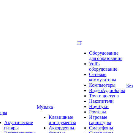
IT
Оборудование
для образования
VoIP-
оборудование
Сетевые
коммутаторы
Компьютеры
Без
ВидеоАудиоБары
Точки доступа
Накопители
Ноутбуки
Музыка
Роутеры
ары
Клавишные
Игровые
Акустические
инструменты
гарнитуры
гитары
Аккордеоны,
Смартфоны