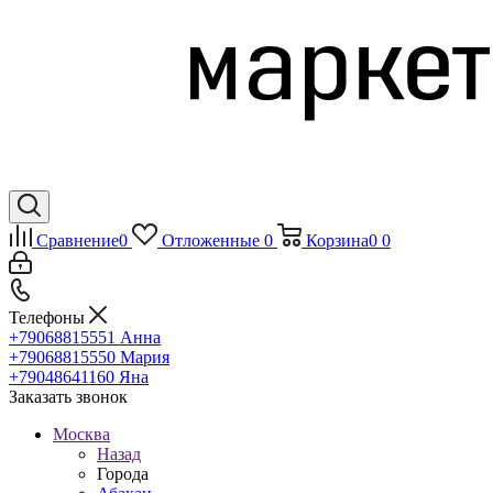
Сравнение
0
Отложенные
0
Корзина
0
0
Телефоны
+79068815551
Анна
+79068815550
Мария
+79048641160
Яна
Заказать звонок
Москва
Назад
Города