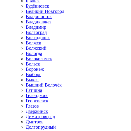
Брянск
Будённовск
Великий Новгород
Владивосток
Владикавказ
Владимир
Волгоград
Волгодонск
Волжск
Волжский
Вологда
Волоколамск
Вольск
Воронеж
Выборг
Выкса
Вышний Волочёк
Гатчина
Геленджик
Георгиевск
Глазов
Дзержинск
Димитровград
Дмитров
Долгопрудный