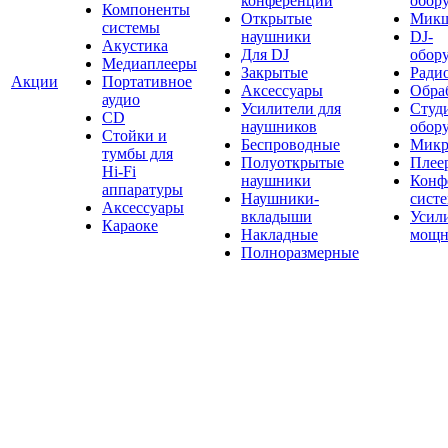
конференций
обор
Компоненты
Открытые
Мик
системы
наушники
DJ-
Акустика
Для DJ
обор
Медиаплееры
Закрытые
Ради
Акции
Портативное
Аксессуары
Обраб
аудио
Усилители для
Студ
CD
наушников
обор
Стойки и
Беспроводные
Микр
тумбы для
Полуоткрытые
Плее
Hi-Fi
наушники
Конф
аппаратуры
Наушники-
сист
Аксессуары
вкладыши
Усил
Караоке
Накладные
мощн
Полноразмерные