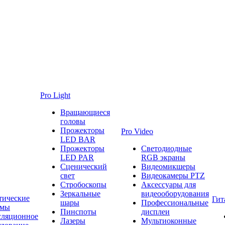
Pro Light
Вращающиеся
головы
Прожекторы
Pro Video
LED BAR
Прожекторы
Светодиодные
LED PAR
RGB экраны
Сценический
Видеомикшеры
свет
Видеокамеры PTZ
Стробоскопы
Аксессуары для
Зеркальные
видеооборудования
тические
Гит
шары
Профессиональные
емы
Пинспоты
дисплеи
сляционное
Лазеры
Мультиоконные