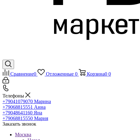
Сравнение
0
Отложенные
0
Корзина
0
0
Телефоны
+79041079070
Марина
+79068815551
Анна
+79048641160
Яна
+79068815550
Мария
Заказать звонок
Москва