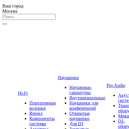
Ваш город
Москва
Наушники
Pro Audio
Наушники-
гарнитуры
Hi-Fi
Акус
Внутриканальные
сист
Портативные
Наушники для
Тран
колонки
конференций
обор
Винил
Открытые
Мик
Компоненты
наушники
DJ-
системы
Для DJ
обор
Акустика
Закрытые