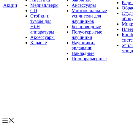
Ради
Акции
Медиаплееры
Аксессуары
Обраб
CD
Многоканальные
Студ
Стойки и
усилители для
обор
тумбы для
наушников
Микр
Hi-Fi
Беспроводные
Плее
аппаратуры
Полуоткрытые
Конф
Аксессуары
наушники
сист
Караоке
Наушники-
Усил
вкладыши
мощн
Накладные
Полноразмерные