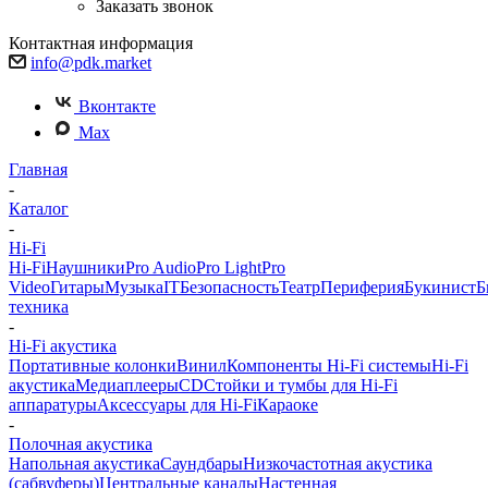
Заказать звонок
Контактная информация
info@pdk.market
Вконтакте
Max
Главная
-
Каталог
-
Hi-Fi
Hi-Fi
Наушники
Pro Audio
Pro Light
Pro
Video
Гитары
Музыка
IT
Безопасность
Театр
Периферия
Букинист
Б
техника
-
Hi-Fi акустика
Портативные колонки
Винил
Компоненты Hi-Fi системы
Hi-Fi
акустика
Медиаплееры
CD
Стойки и тумбы для Hi-Fi
аппаратуры
Аксессуары для Hi-Fi
Караоке
-
Полочная акустика
Напольная акустика
Саундбары
Низкочастотная акустика
(сабвуферы)
Центральные каналы
Настенная