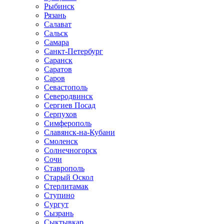
Рыбинск
Рязань
Салават
Сальск
Самара
Санкт-Петербург
Саранск
Саратов
Саров
Севастополь
Северодвинск
Сергиев Посад
Серпухов
Симферополь
Славянск-на-Кубани
Смоленск
Солнечногорск
Сочи
Ставрополь
Старый Оскол
Стерлитамак
Ступино
Сургут
Сызрань
Сыктывкар