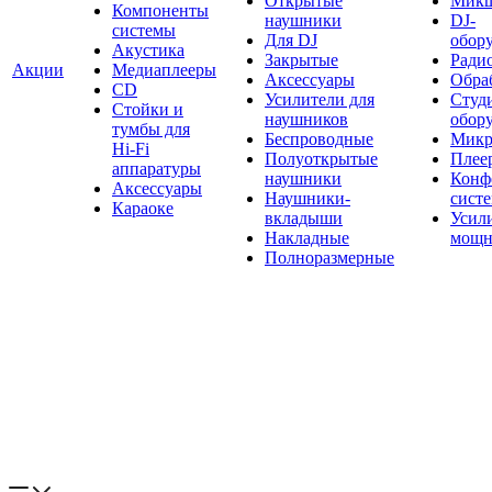
Открытые
Мик
Компоненты
наушники
DJ-
системы
Для DJ
обор
Акустика
Закрытые
Ради
Акции
Медиаплееры
Аксессуары
Обраб
CD
Усилители для
Студ
Стойки и
наушников
обор
тумбы для
Беспроводные
Микр
Hi-Fi
Полуоткрытые
Плее
аппаратуры
наушники
Конф
Аксессуары
Наушники-
сист
Караоке
вкладыши
Усил
Накладные
мощн
Полноразмерные