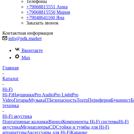
Телефоны
+79068815551
Анна
+79068815550
Мария
+79048641160
Яна
Заказать звонок
Контактная информация
info@pdk.market
Вконтакте
Max
Главная
-
Каталог
-
Hi-Fi
Hi-Fi
Наушники
Pro Audio
Pro Light
Pro
Video
Гитары
Музыка
IT
Безопасность
Театр
Периферия
Букинист
Б
техника
-
Hi-Fi акустика
Портативные колонки
Винил
Компоненты Hi-Fi системы
Hi-Fi
акустика
Медиаплееры
CD
Стойки и тумбы для Hi-Fi
аппаратуры
Аксессуары для Hi-Fi
Караоке