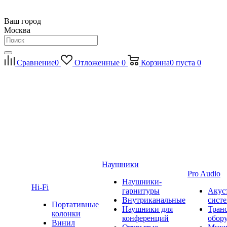
Ваш город
Москва
Сравнение
0
Отложенные
0
Корзина
0
пуста
0
Наушники
Pro Audio
Наушники-
Hi-Fi
гарнитуры
Акус
Внутриканальные
сист
Портативные
Наушники для
Тран
колонки
конференций
обор
Винил