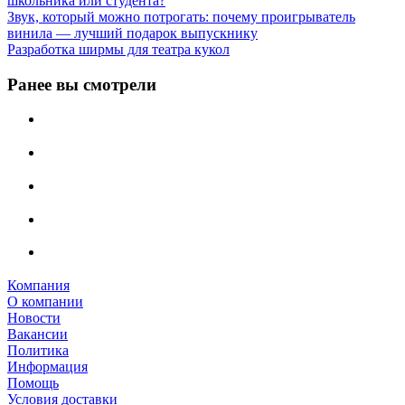
школьника или студента?
Звук, который можно потрогать: почему проигрыватель
винила — лучший подарок выпускнику
Разработка ширмы для театра кукол
Ранее вы смотрели
Компания
О компании
Новости
Вакансии
Политика
Информация
Помощь
Условия доставки