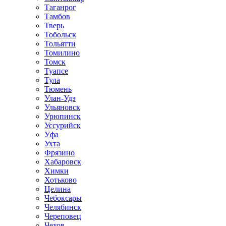
Таганрог
Тамбов
Тверь
Тобольск
Тольятти
Томилино
Томск
Туапсе
Тула
Тюмень
Улан-Удэ
Ульяновск
Урюпинск
Уссурийск
Уфа
Ухта
Фрязино
Хабаровск
Химки
Хотьково
Целина
Чебоксары
Челябинск
Череповец
Чехов