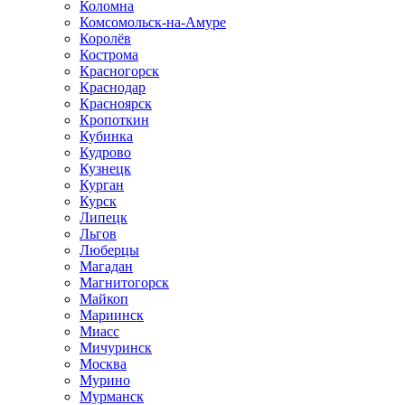
Коломна
Комсомольск-на-Амуре
Королёв
Кострома
Красногорск
Краснодар
Красноярск
Кропоткин
Кубинка
Кудрово
Кузнецк
Курган
Курск
Липецк
Льгов
Люберцы
Магадан
Магнитогорск
Майкоп
Мариинск
Миасс
Мичуринск
Москва
Мурино
Мурманск