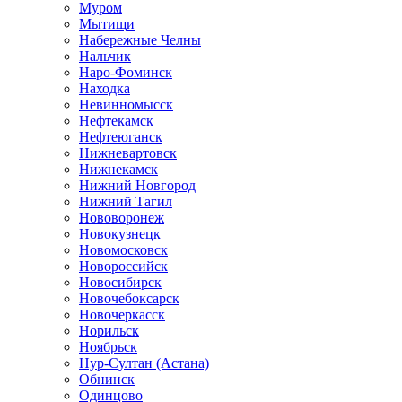
Муром
Мытищи
Набережные Челны
Нальчик
Наро-Фоминск
Находка
Невинномысск
Нефтекамск
Нефтеюганск
Нижневартовск
Нижнекамск
Нижний Новгород
Нижний Тагил
Нововоронеж
Новокузнецк
Новомосковск
Новороссийск
Новосибирск
Новочебоксарск
Новочеркасск
Норильск
Ноябрьск
Нур-Султан (Астана)
Обнинск
Одинцово