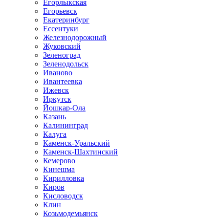
Егорлыкская
Егорьевск
Екатеринбург
Ессентуки
Железнодорожный
Жуковский
Зеленоград
Зеленодольск
Иваново
Ивантеевка
Ижевск
Иркутск
Йошкар-Ола
Казань
Калининград
Калуга
Каменск-Уральский
Каменск-Шахтинский
Кемерово
Кинешма
Кирилловка
Киров
Кисловодск
Клин
Козьмодемьянск