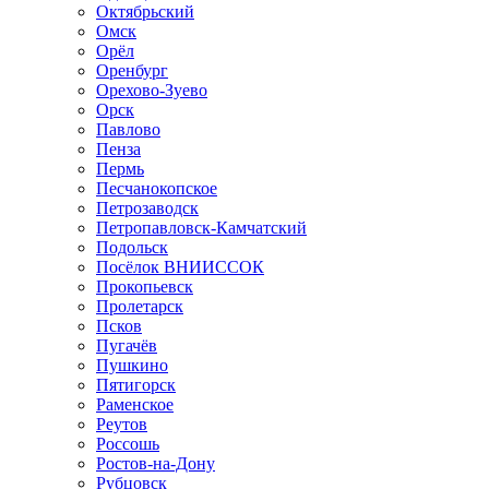
Октябрьский
Омск
Орёл
Оренбург
Орехово-Зуево
Орск
Павлово
Пенза
Пермь
Песчанокопское
Петрозаводск
Петропавловск-Камчатский
Подольск
Посёлок ВНИИССОК
Прокопьевск
Пролетарск
Псков
Пугачёв
Пушкино
Пятигорск
Раменское
Реутов
Россошь
Ростов-на-Дону
Рубцовск