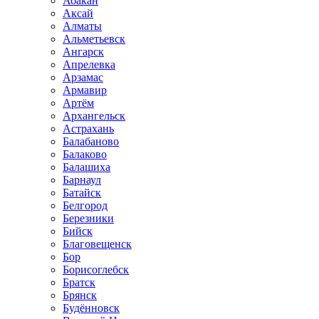
Абакан
Аксай
Алматы
Альметьевск
Ангарск
Апрелевка
Арзамас
Армавир
Артём
Архангельск
Астрахань
Балабаново
Балаково
Балашиха
Барнаул
Батайск
Белгород
Березники
Бийск
Благовещенск
Бор
Борисоглебск
Братск
Брянск
Будённовск