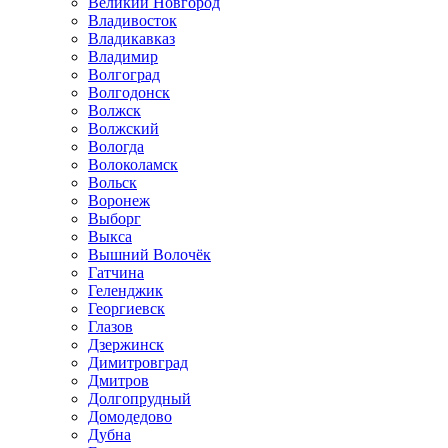
Великий Новгород
Владивосток
Владикавказ
Владимир
Волгоград
Волгодонск
Волжск
Волжский
Вологда
Волоколамск
Вольск
Воронеж
Выборг
Выкса
Вышний Волочёк
Гатчина
Геленджик
Георгиевск
Глазов
Дзержинск
Димитровград
Дмитров
Долгопрудный
Домодедово
Дубна