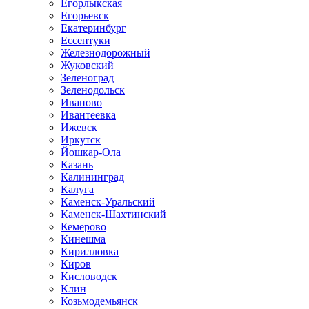
Егорлыкская
Егорьевск
Екатеринбург
Ессентуки
Железнодорожный
Жуковский
Зеленоград
Зеленодольск
Иваново
Ивантеевка
Ижевск
Иркутск
Йошкар-Ола
Казань
Калининград
Калуга
Каменск-Уральский
Каменск-Шахтинский
Кемерово
Кинешма
Кирилловка
Киров
Кисловодск
Клин
Козьмодемьянск