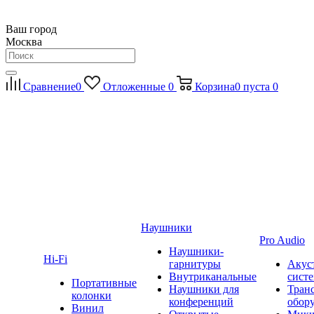
Ваш город
Москва
Сравнение
0
Отложенные
0
Корзина
0
пуста
0
Наушники
Pro Audio
Наушники-
Hi-Fi
гарнитуры
Акус
Внутриканальные
сист
Портативные
Наушники для
Тран
колонки
конференций
обор
Винил