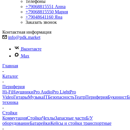
Телефоны
+79068815551
Анна
+79068815550
Мария
+79048641160
Яна
Заказать звонок
Контактная информация
info@pdk.market
Вконтакте
Max
Главная
-
Каталог
-
Периферия
Hi-Fi
Наушники
Pro Audio
Pro Light
Pro
Video
Гитары
Музыка
IT
Безопасность
Театр
Периферия
Букинист
Б
техника
-
Стойки
Коммутация
Стойки
Чехлы
Запасные части
Б/У
оборудование
Батарейки
Кейсы и стойки транспортные
-