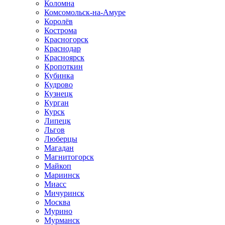
Коломна
Комсомольск-на-Амуре
Королёв
Кострома
Красногорск
Краснодар
Красноярск
Кропоткин
Кубинка
Кудрово
Кузнецк
Курган
Курск
Липецк
Льгов
Люберцы
Магадан
Магнитогорск
Майкоп
Мариинск
Миасс
Мичуринск
Москва
Мурино
Мурманск