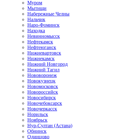
Муром
Мытищи
Набережные Челны
Нальчик
Наро-Фоминск
Находка
Невинномысск
Нефтекамск
Нефтеюганск
Нижневартовск
Нижнекамск
Нижний Новгород
Нижний Тагил
Нововоронеж
Новокузнецк
Новомосковск
Новороссийск
Новосибирск
Новочебоксарск
Новочеркасск
Норильск
Ноябрьск
Нур-Султан (Астана)
Обнинск
Одинцово