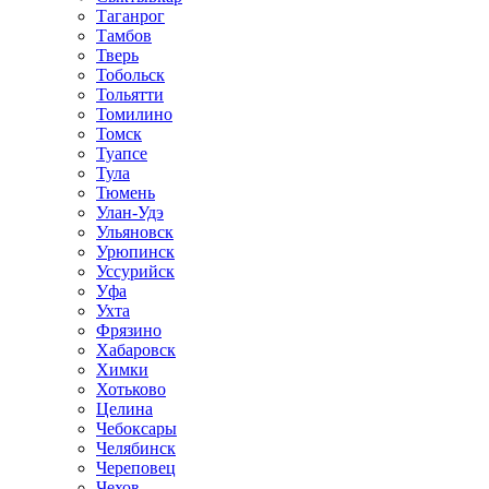
Таганрог
Тамбов
Тверь
Тобольск
Тольятти
Томилино
Томск
Туапсе
Тула
Тюмень
Улан-Удэ
Ульяновск
Урюпинск
Уссурийск
Уфа
Ухта
Фрязино
Хабаровск
Химки
Хотьково
Целина
Чебоксары
Челябинск
Череповец
Чехов