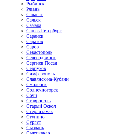
Рыбинск
Рязань
Салават
Сальск
Самара
Санкт-Петербург
Саранск
Саратов
Саров
Севастополь
Северодвинск
Сергиев Посад
Серпухов
Симферополь
Славянск-на-Кубани
Смоленск
Солнечногорск
Сочи
Ставрополь
Старый Оскол
Стерлитамак
Ступино
Сургут
Сызрань
Сыктывкар