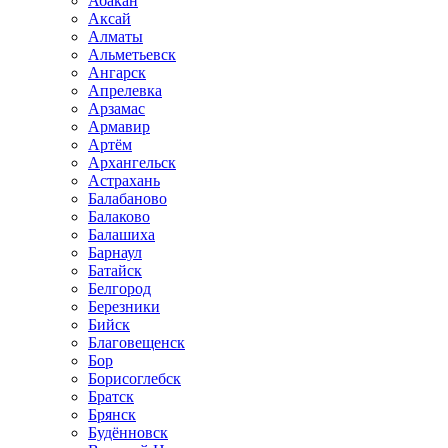
Абакан
Аксай
Алматы
Альметьевск
Ангарск
Апрелевка
Арзамас
Армавир
Артём
Архангельск
Астрахань
Балабаново
Балаково
Балашиха
Барнаул
Батайск
Белгород
Березники
Бийск
Благовещенск
Бор
Борисоглебск
Братск
Брянск
Будённовск