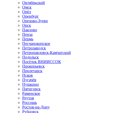
Октябрьский
Омск
Орёл
Оренбург
Орехово-Зуево
Орск
Павлово
Пенза
Пермь
Песчанокопское
Петрозаводск
Петропавловск-Камчатский
Подольск
Посёлок ВНИИССОК
Прокопьевск
Пролетарск
Псков
Пугачёв
Пушкино
Пятигорск
Раменское
Реутов
Россошь
Ростов-на-Дону
Рубцовск