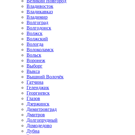
Великий Новгород
Владивосток
Владикавказ
Владимир
Волгоград
Волгодонск
Волжск
Волжский
Вологда
Волоколамск
Вольск
Воронеж
Выборг
Выкса
Вышний Волочёк
Гатчина
Геленджик
Георгиевск
Глазов
Дзержинск
Димитровград
Дмитров
Долгопрудный
Домодедово
Дубна