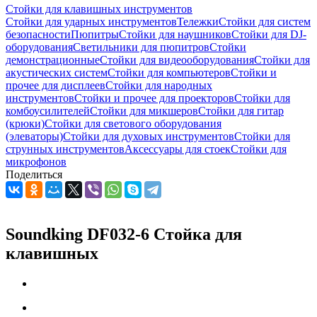
Стойки для клавишных инструментов
Стойки для ударных инструментов
Тележки
Стойки для систем
безопасности
Пюпитры
Стойки для наушников
Стойки для DJ-
оборудования
Светильники для пюпитров
Стойки
демонстрационные
Стойки для видеооборудования
Стойки для
акустических систем
Стойки для компьютеров
Стойки и
прочее для дисплеев
Стойки для народных
инструментов
Стойки и прочее для проекторов
Стойки для
комбоусилителей
Стойки для микшеров
Стойки для гитар
(крюки)
Стойки для светового оборудования
(элеваторы)
Стойки для духовых инструментов
Стойки для
струнных инструментов
Аксессуары для стоек
Стойки для
микрофонов
Поделиться
Soundking DF032-6 Стойка для
клавишных