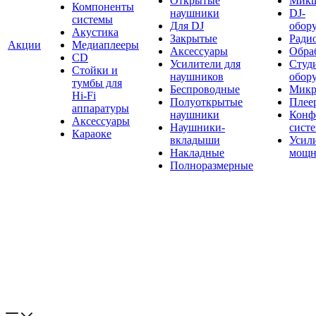
Открытые
Мик
Компоненты
наушники
DJ-
системы
Для DJ
обор
Акустика
Закрытые
Ради
Акции
Медиаплееры
Аксессуары
Обраб
CD
Усилители для
Студ
Стойки и
наушников
обор
тумбы для
Беспроводные
Микр
Hi-Fi
Полуоткрытые
Плее
аппаратуры
наушники
Конф
Аксессуары
Наушники-
сист
Караоке
вкладыши
Усил
Накладные
мощн
Полноразмерные