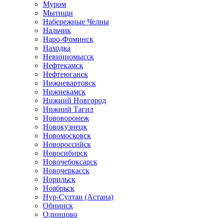
Муром
Мытищи
Набережные Челны
Нальчик
Наро-Фоминск
Находка
Невинномысск
Нефтекамск
Нефтеюганск
Нижневартовск
Нижнекамск
Нижний Новгород
Нижний Тагил
Нововоронеж
Новокузнецк
Новомосковск
Новороссийск
Новосибирск
Новочебоксарск
Новочеркасск
Норильск
Ноябрьск
Нур-Султан (Астана)
Обнинск
Одинцово