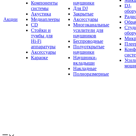
Мик
Компоненты
наушники
DJ-
системы
Для DJ
обор
Акустика
Закрытые
Ради
Акции
Медиаплееры
Аксессуары
Обраб
CD
Многоканальные
Студ
Стойки и
усилители для
обор
тумбы для
наушников
Микр
Hi-Fi
Беспроводные
Плее
аппаратуры
Полуоткрытые
Конф
Аксессуары
наушники
сист
Караоке
Наушники-
Усил
вкладыши
мощн
Накладные
Полноразмерные