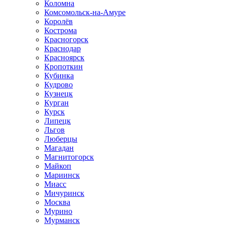
Коломна
Комсомольск-на-Амуре
Королёв
Кострома
Красногорск
Краснодар
Красноярск
Кропоткин
Кубинка
Кудрово
Кузнецк
Курган
Курск
Липецк
Льгов
Люберцы
Магадан
Магнитогорск
Майкоп
Мариинск
Миасс
Мичуринск
Москва
Мурино
Мурманск