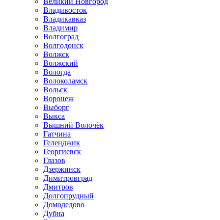
Великий Новгород
Владивосток
Владикавказ
Владимир
Волгоград
Волгодонск
Волжск
Волжский
Вологда
Волоколамск
Вольск
Воронеж
Выборг
Выкса
Вышний Волочёк
Гатчина
Геленджик
Георгиевск
Глазов
Дзержинск
Димитровград
Дмитров
Долгопрудный
Домодедово
Дубна