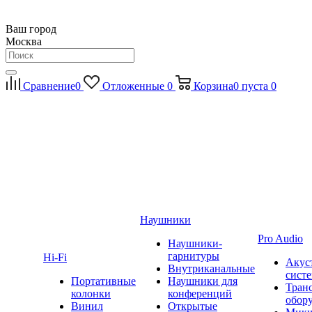
Ваш город
Москва
Сравнение
0
Отложенные
0
Корзина
0
пуста
0
Наушники
Pro Audio
Наушники-
гарнитуры
Hi-Fi
Акус
Внутриканальные
сист
Портативные
Наушники для
Тран
колонки
конференций
обор
Винил
Открытые