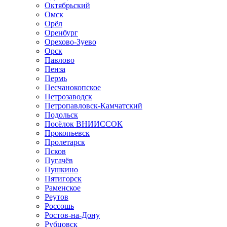
Октябрьский
Омск
Орёл
Оренбург
Орехово-Зуево
Орск
Павлово
Пенза
Пермь
Песчанокопское
Петрозаводск
Петропавловск-Камчатский
Подольск
Посёлок ВНИИССОК
Прокопьевск
Пролетарск
Псков
Пугачёв
Пушкино
Пятигорск
Раменское
Реутов
Россошь
Ростов-на-Дону
Рубцовск