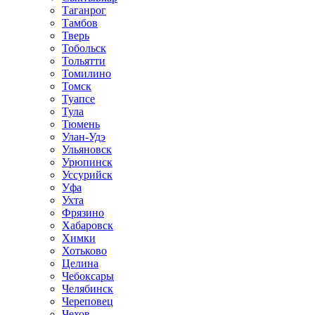
Таганрог
Тамбов
Тверь
Тобольск
Тольятти
Томилино
Томск
Туапсе
Тула
Тюмень
Улан-Удэ
Ульяновск
Урюпинск
Уссурийск
Уфа
Ухта
Фрязино
Хабаровск
Химки
Хотьково
Целина
Чебоксары
Челябинск
Череповец
Чехов