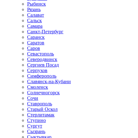
Рыбинск
Рязань
Салават
Сальск
Самара
Санкт-Петербург
Саранск
Саратов
Саров
Севастополь
Северодвинск
Сергиев Посад
Серпухов
Симферополь
Славянск-на-Кубани
Смоленск
Солнечногорск
Сочи
Ставрополь
Старый Оскол
Стерлитамак
Ступино
Сургут
Сызрань
Сыктывкар