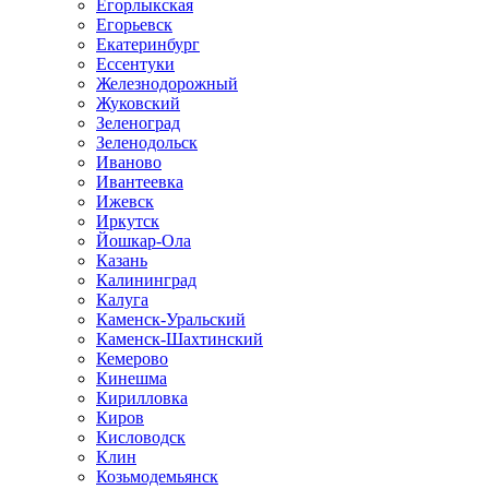
Егорлыкская
Егорьевск
Екатеринбург
Ессентуки
Железнодорожный
Жуковский
Зеленоград
Зеленодольск
Иваново
Ивантеевка
Ижевск
Иркутск
Йошкар-Ола
Казань
Калининград
Калуга
Каменск-Уральский
Каменск-Шахтинский
Кемерово
Кинешма
Кирилловка
Киров
Кисловодск
Клин
Козьмодемьянск