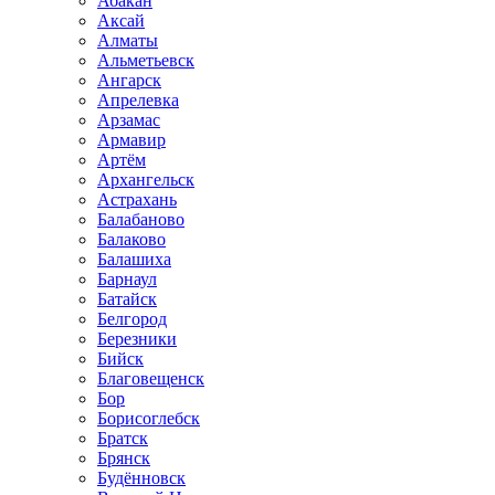
Абакан
Аксай
Алматы
Альметьевск
Ангарск
Апрелевка
Арзамас
Армавир
Артём
Архангельск
Астрахань
Балабаново
Балаково
Балашиха
Барнаул
Батайск
Белгород
Березники
Бийск
Благовещенск
Бор
Борисоглебск
Братск
Брянск
Будённовск