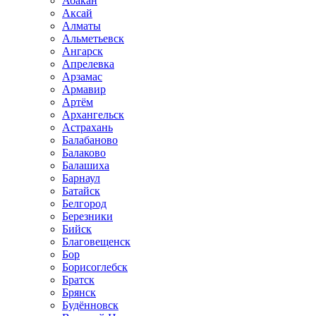
Абакан
Аксай
Алматы
Альметьевск
Ангарск
Апрелевка
Арзамас
Армавир
Артём
Архангельск
Астрахань
Балабаново
Балаково
Балашиха
Барнаул
Батайск
Белгород
Березники
Бийск
Благовещенск
Бор
Борисоглебск
Братск
Брянск
Будённовск