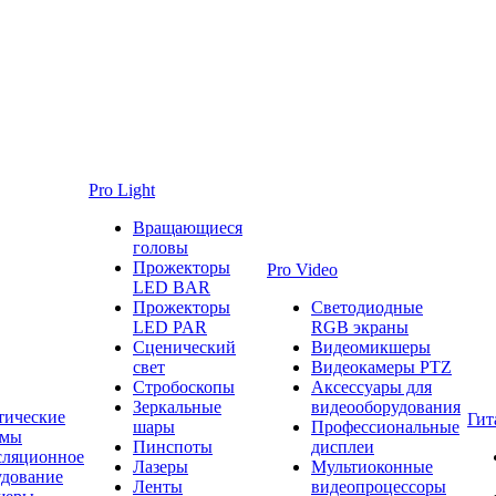
Pro Light
Вращающиеся
головы
Прожекторы
Pro Video
LED BAR
Прожекторы
Светодиодные
LED PAR
RGB экраны
Сценический
Видеомикшеры
свет
Видеокамеры PTZ
Стробоскопы
Аксессуары для
Зеркальные
видеооборудования
тические
Гит
шары
Профессиональные
емы
Пинспоты
дисплеи
сляционное
Лазеры
Мультиоконные
удование
Ленты
видеопроцессоры