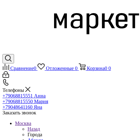
Сравнение
0
Отложенные
0
Корзина
0
0
Телефоны
+79068815551
Анна
+79068815550
Мария
+79048641160
Яна
Заказать звонок
Москва
Назад
Города