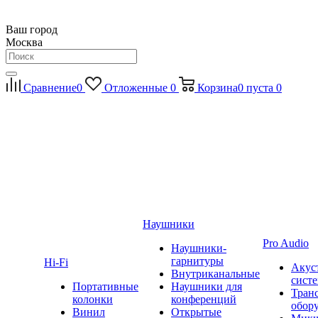
Ваш город
Москва
Сравнение
0
Отложенные
0
Корзина
0
пуста
0
Наушники
Pro Audio
Наушники-
гарнитуры
Hi-Fi
Акус
Внутриканальные
сист
Портативные
Наушники для
Тран
колонки
конференций
обор
Винил
Открытые