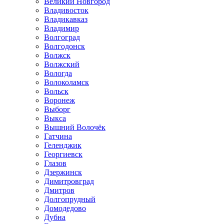
Великий Новгород
Владивосток
Владикавказ
Владимир
Волгоград
Волгодонск
Волжск
Волжский
Вологда
Волоколамск
Вольск
Воронеж
Выборг
Выкса
Вышний Волочёк
Гатчина
Геленджик
Георгиевск
Глазов
Дзержинск
Димитровград
Дмитров
Долгопрудный
Домодедово
Дубна