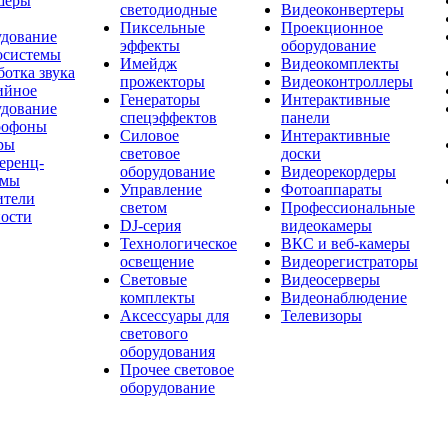
шеры
светодиодные
Видеоконвертеры
Пиксельные
Проекционное
удование
эффекты
оборудование
осистемы
Имейдж
Видеокомплекты
отка звука
прожекторы
Видеоконтроллеры
ийное
Генераторы
Интерактивные
удование
спецэффектов
панели
офоны
Силовое
Интерактивные
ры
световое
доски
еренц-
оборудование
Видеорекордеры
емы
Управление
Фотоаппараты
ители
светом
Профессиональные
ости
DJ-серия
видеокамеры
Технологическое
ВКС и веб-камеры
освещение
Видеорегистраторы
Световые
Видеосерверы
комплекты
Видеонаблюдение
Аксессуары для
Телевизоры
светового
оборудования
Прочее световое
оборудование