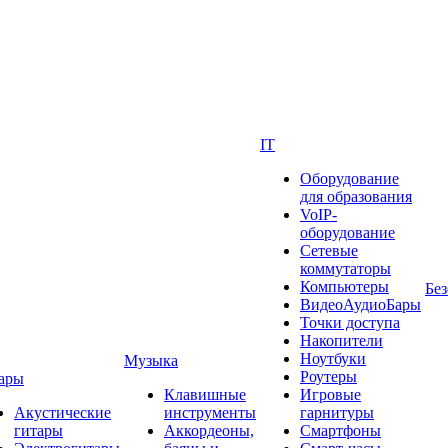
IT
Оборудование
для образования
VoIP-
оборудование
Сетевые
коммутаторы
Компьютеры
Без
ВидеоАудиоБары
Точки доступа
Накопители
Ноутбуки
Музыка
Роутеры
ары
Клавишные
Игровые
Акустические
инструменты
гарнитуры
гитары
Аккордеоны,
Смартфоны