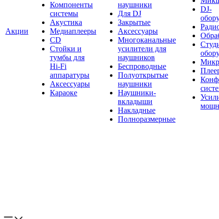
Мик
Компоненты
наушники
DJ-
системы
Для DJ
обор
Акустика
Закрытые
Ради
Акции
Медиаплееры
Аксессуары
Обраб
CD
Многоканальные
Студ
Стойки и
усилители для
обор
тумбы для
наушников
Микр
Hi-Fi
Беспроводные
Плее
аппаратуры
Полуоткрытые
Конф
Аксессуары
наушники
сист
Караоке
Наушники-
Усил
вкладыши
мощн
Накладные
Полноразмерные