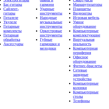
Электрогитары
баяны и
Смарт-часы
Бас-гитары
гармони
Маршрутизаторы
Сайлент-
Ударные
Планшеты
гитары
инструменты
Видеоигры
Гиталеле
Народные
Игровая мебель
Укулеле
музыкальные
Умное
Гитарные
инструменты
оборудование
комплекты
Оркестровые
Компьютерные
Гитарная
инструменты
комплектующие
обработка
Губные
Виртуальная
Аксессуары
гармошки и
реальность
мелодики
Компьютерная
периферия
Офисное
оборудование
Фитнес-браслеты
Сетевые
зарядные
устройства
Компьютерные
колонки
Компьютерные
столы
Телефоны