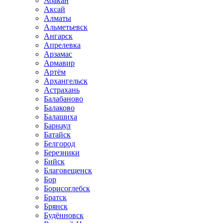
Абакан
Аксай
Алматы
Альметьевск
Ангарск
Апрелевка
Арзамас
Армавир
Артём
Архангельск
Астрахань
Балабаново
Балаково
Балашиха
Барнаул
Батайск
Белгород
Березники
Бийск
Благовещенск
Бор
Борисоглебск
Братск
Брянск
Будённовск