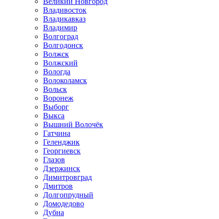
Великий Новгород
Владивосток
Владикавказ
Владимир
Волгоград
Волгодонск
Волжск
Волжский
Вологда
Волоколамск
Вольск
Воронеж
Выборг
Выкса
Вышний Волочёк
Гатчина
Геленджик
Георгиевск
Глазов
Дзержинск
Димитровград
Дмитров
Долгопрудный
Домодедово
Дубна