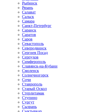
Рыбинск
Рязань
Салават
Сальск
Самара
Санкт-Петербург
Саранск
Саратов
Саров
Севастополь
Северодвинск
Сергиев Посад
Серпухов
Симферополь
Славянск-на-Кубани
Смоленск
Солнечногорск
Сочи
Ставрополь
Старый Оскол
Стерлитамак
Ступино
Сургут
Сызрань
Сыктывкар