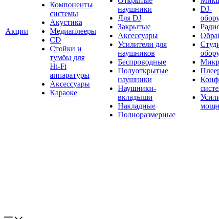
Открытые
Мик
Компоненты
наушники
DJ-
системы
Для DJ
обор
Акустика
Закрытые
Ради
Акции
Медиаплееры
Аксессуары
Обраб
CD
Усилители для
Студ
Стойки и
наушников
обор
тумбы для
Беспроводные
Микр
Hi-Fi
Полуоткрытые
Плее
аппаратуры
наушники
Конф
Аксессуары
Наушники-
сист
Караоке
вкладыши
Усил
Накладные
мощн
Полноразмерные