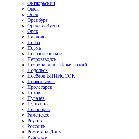
Октябрьский
Омск
Орёл
Оренбург
Орехово-Зуево
Орск
Павлово
Пенза
Пермь
Песчанокопское
Петрозаводск
Петропавловск-Камчатский
Подольск
Посёлок ВНИИССОК
Прокопьевск
Пролетарск
Псков
Пугачёв
Пушкино
Пятигорск
Раменское
Реутов
Россошь
Ростов-на-Дону
Рубцовск