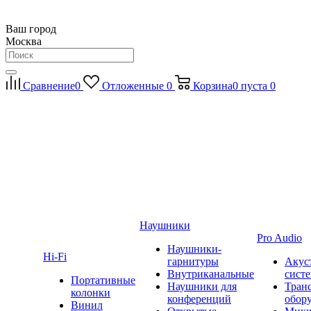
Ваш город
Москва
Сравнение
0
Отложенные
0
Корзина
0
пуста
0
Наушники
Pro Audio
Наушники-
Hi-Fi
гарнитуры
Акус
Внутриканальные
сист
Портативные
Наушники для
Тран
колонки
конференций
обор
Винил