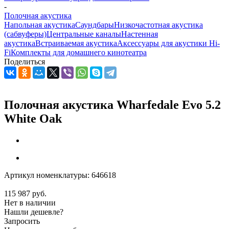
-
Полочная акустика
Напольная акустика
Саундбары
Низкочастотная акустика
(сабвуферы)
Центральные каналы
Настенная
акустика
Встраиваемая акустика
Аксессуары для акустики Hi-
Fi
Комплекты для домашнего кинотеатра
Поделиться
Полочная акустика Wharfedale Evo 5.2
White Oak
Артикул номенклатуры:
646618
115 987
руб.
Нет в наличии
Нашли дешевле?
Запросить