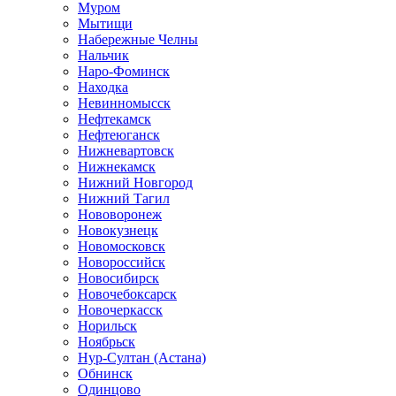
Муром
Мытищи
Набережные Челны
Нальчик
Наро-Фоминск
Находка
Невинномысск
Нефтекамск
Нефтеюганск
Нижневартовск
Нижнекамск
Нижний Новгород
Нижний Тагил
Нововоронеж
Новокузнецк
Новомосковск
Новороссийск
Новосибирск
Новочебоксарск
Новочеркасск
Норильск
Ноябрьск
Нур-Султан (Астана)
Обнинск
Одинцово