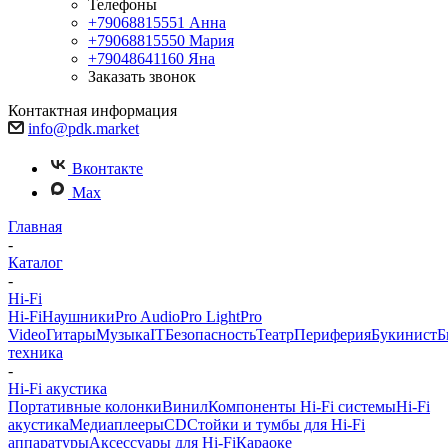
Телефоны
+79068815551
Анна
+79068815550
Мария
+79048641160
Яна
Заказать звонок
Контактная информация
info@pdk.market
Вконтакте
Max
Главная
-
Каталог
-
Hi-Fi
Hi-Fi
Наушники
Pro Audio
Pro Light
Pro
Video
Гитары
Музыка
IT
Безопасность
Театр
Периферия
Букинист
Б
техника
-
Hi-Fi акустика
Портативные колонки
Винил
Компоненты Hi-Fi системы
Hi-Fi
акустика
Медиаплееры
CD
Стойки и тумбы для Hi-Fi
аппаратуры
Аксессуары для Hi-Fi
Караоке