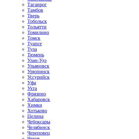
Таганрог
Тамбов
Тверь
Тобольск
Тольятти
Томилино
Томск
Туапсе
Тула
Тюмень
Улан-Удэ
Ульяновск
Урюпинск
Уссурийск
Уфа
Ухта
Фрязино
Хабаровск
Химки
Хотьково
Целина
Чебоксары
Челябинск
Череповец
Чехов