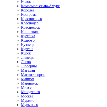
Коломна
Комсомольск-на-Амуре
Королёв
Кострома
Красногорск
Краснодар
Красноярск
Кропоткин
Кубинка
Кудрово
Кузнецк
Курган
Курск
Липецк
Льгов
Люберцы
Магадан
Магнитогорск
Майкоп
Мариинск
Миасс
Мичуринск
Москва
Мурино
Мурманск