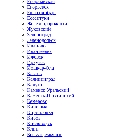
Егорлыкская
Егорьевск
Екатеринбург
Ессентуки
Железнодорожный
Жуковский
Зеленоград
Зеленодольск
Иваново
Ивантеевка
Ижевск
Иркутск
Йошкар-Ола
Казань
Калининград
Калуга
Каменск-Уральский
Каменск-Шахтинский
Кемерово
Кинешма
Кирилловка
Киров
Кисловодск
Клин
Козьмодемьянск