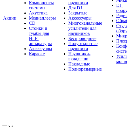
Мик
Компоненты
наушники
DJ-
системы
Для DJ
обор
Акустика
Закрытые
Ради
Акции
Медиаплееры
Аксессуары
Обраб
CD
Многоканальные
Студ
Стойки и
усилители для
обор
тумбы для
наушников
Микр
Hi-Fi
Беспроводные
Плее
аппаратуры
Полуоткрытые
Конф
Аксессуары
наушники
сист
Караоке
Наушники-
Усил
вкладыши
мощн
Накладные
Полноразмерные