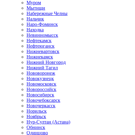
Муром
Мытищи
Набережные Челны
Нальчик
Наро-Фоминск
Находка
Невинномысск
Нефтекамск
Нефтеюганск
Нижневартовск
Нижнекамск
Нижний Новгород
Нижний Тагил
Нововоронеж
Новокузнецк
Новомосковск
Новороссийск
Новосибирск
Новочебоксарск
Новочеркасск
Норильск
Ноябрьск
Нур-Султан (Астана)
Обнинск
Одинцово