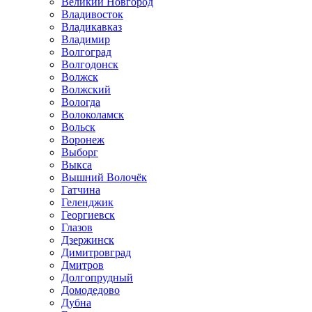
Великий Новгород
Владивосток
Владикавказ
Владимир
Волгоград
Волгодонск
Волжск
Волжский
Вологда
Волоколамск
Вольск
Воронеж
Выборг
Выкса
Вышний Волочёк
Гатчина
Геленджик
Георгиевск
Глазов
Дзержинск
Димитровград
Дмитров
Долгопрудный
Домодедово
Дубна