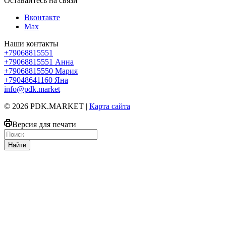
Оставайтесь на связи
Вконтакте
Max
Наши контакты
+79068815551
+79068815551
Анна
+79068815550
Мария
+79048641160
Яна
info@pdk.market
© 2026 PDK.MARKET |
Карта сайта
Версия для печати
Найти