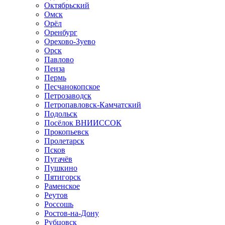
Октябрьский
Омск
Орёл
Оренбург
Орехово-Зуево
Орск
Павлово
Пенза
Пермь
Песчанокопское
Петрозаводск
Петропавловск-Камчатский
Подольск
Посёлок ВНИИССОК
Прокопьевск
Пролетарск
Псков
Пугачёв
Пушкино
Пятигорск
Раменское
Реутов
Россошь
Ростов-на-Дону
Рубцовск