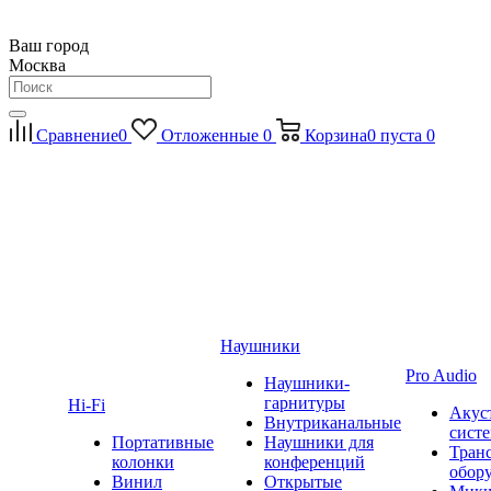
Ваш город
Москва
Сравнение
0
Отложенные
0
Корзина
0
пуста
0
Наушники
Pro Audio
Наушники-
гарнитуры
Hi-Fi
Акус
Внутриканальные
сист
Портативные
Наушники для
Тран
колонки
конференций
обор
Винил
Открытые