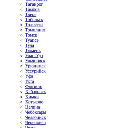
Таганрог
Тамбов
Тверь
Тобольск
Тольятти
Томилино
Томск
Туапсе
Тула
Тюмень
Улан-Удэ
Ульяновск
Урюпинск
Уссурийск
Уфа
Ухта
Фрязино
Хабаровск
Химки
Хотьково
Целина
Чебоксары
Челябинск
Череповец
Чехов