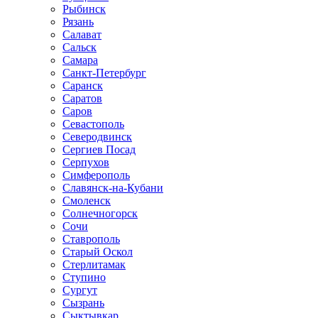
Рыбинск
Рязань
Салават
Сальск
Самара
Санкт-Петербург
Саранск
Саратов
Саров
Севастополь
Северодвинск
Сергиев Посад
Серпухов
Симферополь
Славянск-на-Кубани
Смоленск
Солнечногорск
Сочи
Ставрополь
Старый Оскол
Стерлитамак
Ступино
Сургут
Сызрань
Сыктывкар