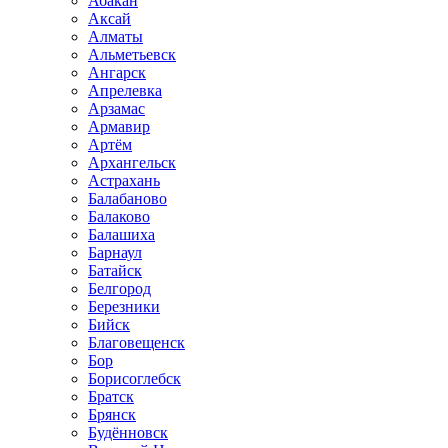
Абакан
Аксай
Алматы
Альметьевск
Ангарск
Апрелевка
Арзамас
Армавир
Артём
Архангельск
Астрахань
Балабаново
Балаково
Балашиха
Барнаул
Батайск
Белгород
Березники
Бийск
Благовещенск
Бор
Борисоглебск
Братск
Брянск
Будённовск