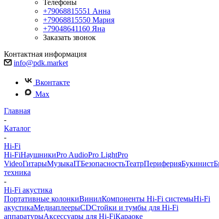
Телефоны
+79068815551
Анна
+79068815550
Мария
+79048641160
Яна
Заказать звонок
Контактная информация
info@pdk.market
Вконтакте
Max
Главная
-
Каталог
-
Hi-Fi
Hi-Fi
Наушники
Pro Audio
Pro Light
Pro
Video
Гитары
Музыка
IT
Безопасность
Театр
Периферия
Букинист
Б
техника
-
Hi-Fi акустика
Портативные колонки
Винил
Компоненты Hi-Fi системы
Hi-Fi
акустика
Медиаплееры
CD
Стойки и тумбы для Hi-Fi
аппаратуры
Аксессуары для Hi-Fi
Караоке