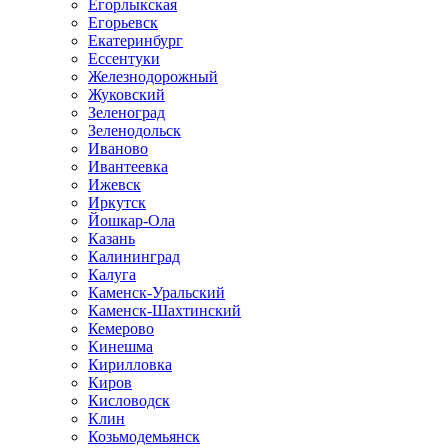
Егорлыкская
Егорьевск
Екатеринбург
Ессентуки
Железнодорожный
Жуковский
Зеленоград
Зеленодольск
Иваново
Ивантеевка
Ижевск
Иркутск
Йошкар-Ола
Казань
Калининград
Калуга
Каменск-Уральский
Каменск-Шахтинский
Кемерово
Кинешма
Кирилловка
Киров
Кисловодск
Клин
Козьмодемьянск