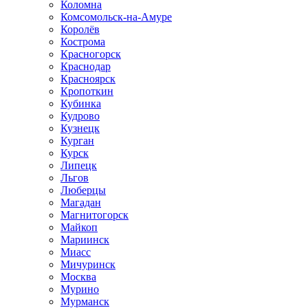
Коломна
Комсомольск-на-Амуре
Королёв
Кострома
Красногорск
Краснодар
Красноярск
Кропоткин
Кубинка
Кудрово
Кузнецк
Курган
Курск
Липецк
Льгов
Люберцы
Магадан
Магнитогорск
Майкоп
Мариинск
Миасс
Мичуринск
Москва
Мурино
Мурманск