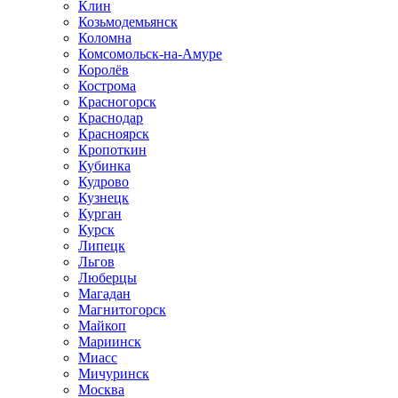
Клин
Козьмодемьянск
Коломна
Комсомольск-на-Амуре
Королёв
Кострома
Красногорск
Краснодар
Красноярск
Кропоткин
Кубинка
Кудрово
Кузнецк
Курган
Курск
Липецк
Льгов
Люберцы
Магадан
Магнитогорск
Майкоп
Мариинск
Миасс
Мичуринск
Москва