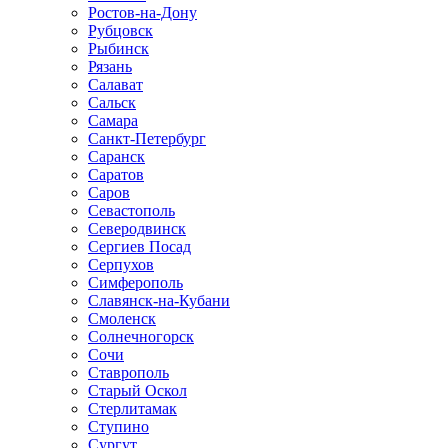
Ростов-на-Дону
Рубцовск
Рыбинск
Рязань
Салават
Сальск
Самара
Санкт-Петербург
Саранск
Саратов
Саров
Севастополь
Северодвинск
Сергиев Посад
Серпухов
Симферополь
Славянск-на-Кубани
Смоленск
Солнечногорск
Сочи
Ставрополь
Старый Оскол
Стерлитамак
Ступино
Сургут