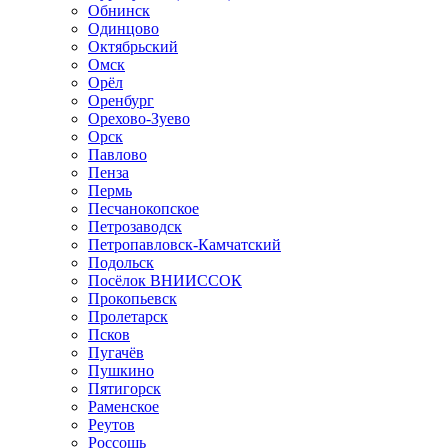
Обнинск
Одинцово
Октябрьский
Омск
Орёл
Оренбург
Орехово-Зуево
Орск
Павлово
Пенза
Пермь
Песчанокопское
Петрозаводск
Петропавловск-Камчатский
Подольск
Посёлок ВНИИССОК
Прокопьевск
Пролетарск
Псков
Пугачёв
Пушкино
Пятигорск
Раменское
Реутов
Россошь