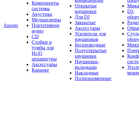
конференций
обор
Компоненты
Открытые
Мик
системы
наушники
DJ-
Акустика
Для DJ
обор
Медиаплееры
Закрытые
Ради
Акции
Портативное
Аксессуары
Обраб
аудио
Усилители для
Студ
CD
наушников
обор
Стойки и
Беспроводные
Микр
тумбы для
Полуоткрытые
Плее
Hi-Fi
наушники
Конф
аппаратуры
Наушники-
сист
Аксессуары
вкладыши
Усил
Караоке
Накладные
мощн
Полноразмерные