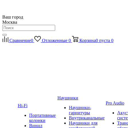
Ваш город
Москва
Сравнение
0
Отложенные
0
Корзина
0
пуста
0
Наушники
Pro Audio
Hi-Fi
Наушники-
гарнитуры
Акус
Портативные
Внутриканальные
сист
колонки
Наушники для
Тран
Винил