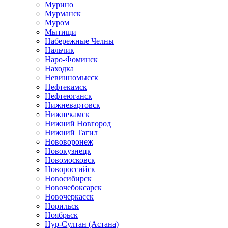
Мурино
Мурманск
Муром
Мытищи
Набережные Челны
Нальчик
Наро-Фоминск
Находка
Невинномысск
Нефтекамск
Нефтеюганск
Нижневартовск
Нижнекамск
Нижний Новгород
Нижний Тагил
Нововоронеж
Новокузнецк
Новомосковск
Новороссийск
Новосибирск
Новочебоксарск
Новочеркасск
Норильск
Ноябрьск
Нур-Султан (Астана)