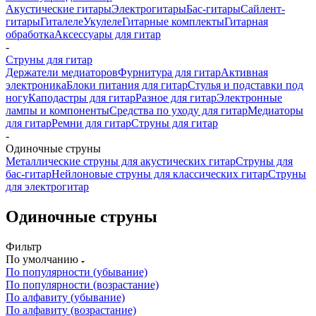
Акустические гитары
Электрогитары
Бас-гитары
Сайлент-
гитары
Гиталеле
Укулеле
Гитарные комплекты
Гитарная
обработка
Аксессуары для гитар
-
Струны для гитар
Держатели медиаторов
Фурнитура для гитар
Активная
электроника
Блоки питания для гитар
Стулья и подставки под
ногу
Каподастры для гитар
Разное для гитар
Электронные
лампы и компоненты
Средства по уходу для гитар
Медиаторы
для гитар
Ремни для гитар
Струны для гитар
-
Одиночные струны
Металлические струны для акустических гитар
Струны для
бас-гитар
Нейлоновые струны для классических гитар
Струны
для электрогитар
Одиночные струны
Фильтр
По умолчанию
По популярности (убывание)
По популярности (возрастание)
По алфавиту (убывание)
По алфавиту (возрастание)