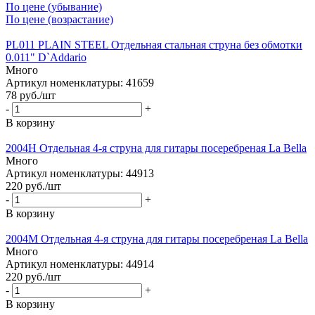
По цене (убывание)
По цене (возрастание)
PL011 PLAIN STEEL Отдельная стальная струна без обмотки
0.011" D`Addario
Много
Артикул номенклатуры: 41659
78
руб.
/шт
-
+
В корзину
2004H Отдельная 4-я струна для гитары посеребреная La Bella
Много
Артикул номенклатуры: 44913
220
руб.
/шт
-
+
В корзину
2004M Отдельная 4-я струна для гитары посеребреная La Bella
Много
Артикул номенклатуры: 44914
220
руб.
/шт
-
+
В корзину