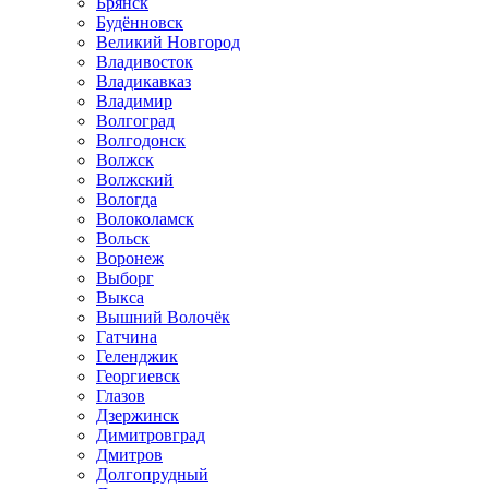
Брянск
Будённовск
Великий Новгород
Владивосток
Владикавказ
Владимир
Волгоград
Волгодонск
Волжск
Волжский
Вологда
Волоколамск
Вольск
Воронеж
Выборг
Выкса
Вышний Волочёк
Гатчина
Геленджик
Георгиевск
Глазов
Дзержинск
Димитровград
Дмитров
Долгопрудный