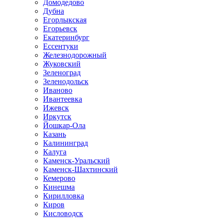
Домодедово
Дубна
Егорлыкская
Егорьевск
Екатеринбург
Ессентуки
Железнодорожный
Жуковский
Зеленоград
Зеленодольск
Иваново
Ивантеевка
Ижевск
Иркутск
Йошкар-Ола
Казань
Калининград
Калуга
Каменск-Уральский
Каменск-Шахтинский
Кемерово
Кинешма
Кирилловка
Киров
Кисловодск