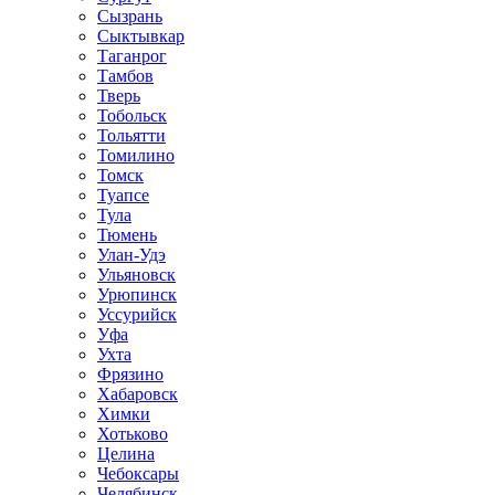
Сызрань
Сыктывкар
Таганрог
Тамбов
Тверь
Тобольск
Тольятти
Томилино
Томск
Туапсе
Тула
Тюмень
Улан-Удэ
Ульяновск
Урюпинск
Уссурийск
Уфа
Ухта
Фрязино
Хабаровск
Химки
Хотьково
Целина
Чебоксары
Челябинск