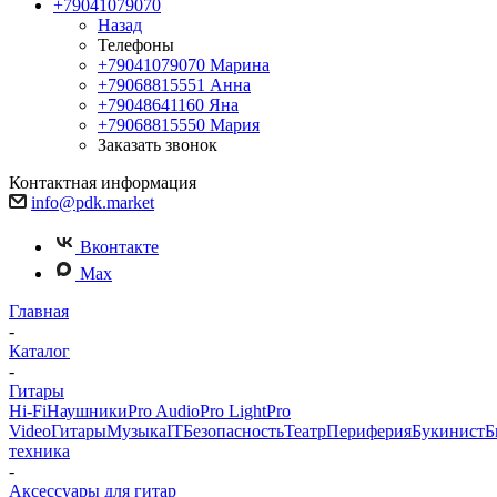
+79041079070
Назад
Телефоны
+79041079070
Марина
+79068815551
Анна
+79048641160
Яна
+79068815550
Мария
Заказать звонок
Контактная информация
info@pdk.market
Вконтакте
Max
Главная
-
Каталог
-
Гитары
Hi-Fi
Наушники
Pro Audio
Pro Light
Pro
Video
Гитары
Музыка
IT
Безопасность
Театр
Периферия
Букинист
Б
техника
-
Аксессуары для гитар