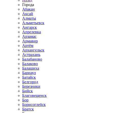
Назад
Города
Абакан
Аксай
Алматы
Альметьевск
Ангарск
Апрелевка
Арзамас
Армавир
Артём
Архангельск
Астрахань
Балабаново
Балаково
Балашиха
Барнаул
Батайск
Белгород
Березники
Бийск
Благовещенск
Бор
Борисоглебск
Братск