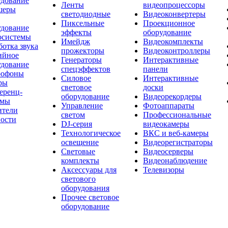
удование
Ленты
видеопроцессоры
шеры
светодиодные
Видеоконвертеры
Пиксельные
Проекционное
удование
эффекты
оборудование
осистемы
Имейдж
Видеокомплекты
отка звука
прожекторы
Видеоконтроллеры
ийное
Генераторы
Интерактивные
удование
спецэффектов
панели
офоны
Силовое
Интерактивные
ры
световое
доски
еренц-
оборудование
Видеорекордеры
емы
Управление
Фотоаппараты
ители
светом
Профессиональные
ости
DJ-серия
видеокамеры
Технологическое
ВКС и веб-камеры
освещение
Видеорегистраторы
Световые
Видеосерверы
комплекты
Видеонаблюдение
Аксессуары для
Телевизоры
светового
оборудования
Прочее световое
оборудование