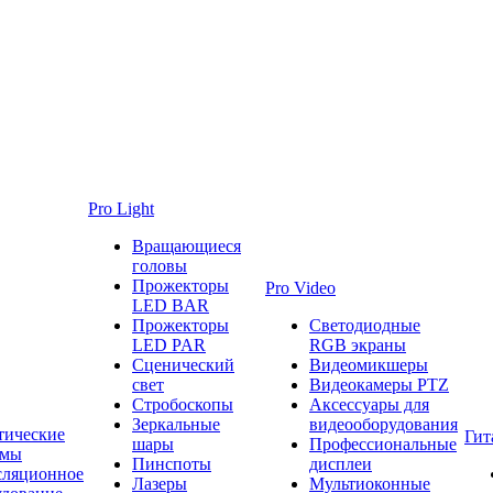
Pro Light
Вращающиеся
головы
Прожекторы
Pro Video
LED BAR
Прожекторы
Светодиодные
LED PAR
RGB экраны
Сценический
Видеомикшеры
свет
Видеокамеры PTZ
Стробоскопы
Аксессуары для
Зеркальные
видеооборудования
тические
Гит
шары
Профессиональные
емы
Пинспоты
дисплеи
сляционное
Лазеры
Мультиоконные