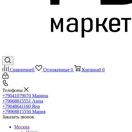
Сравнение
0
Отложенные
0
Корзина
0
0
Телефоны
+79041079070
Марина
+79068815551
Анна
+79048641160
Яна
+79068815550
Мария
Заказать звонок
Москва