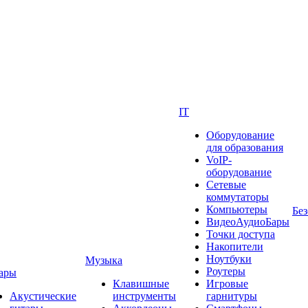
IT
Оборудование
для образования
VoIP-
оборудование
Сетевые
коммутаторы
Компьютеры
Без
ВидеоАудиоБары
Точки доступа
Накопители
Ноутбуки
Музыка
Роутеры
ары
Клавишные
Игровые
Акустические
инструменты
гарнитуры