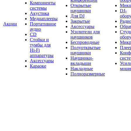
конференций
обор
Компоненты
Открытые
Мик
системы
наушники
DJ-
Акустика
Для DJ
обор
Медиаплееры
Закрытые
Ради
Акции
Портативное
Аксессуары
Обраб
аудио
Усилители для
Студ
CD
наушников
обор
Стойки и
Беспроводные
Микр
тумбы для
Полуоткрытые
Плее
Hi-Fi
наушники
Конф
аппаратуры
Наушники-
сист
Аксессуары
вкладыши
Усил
Караоке
Накладные
мощн
Полноразмерные