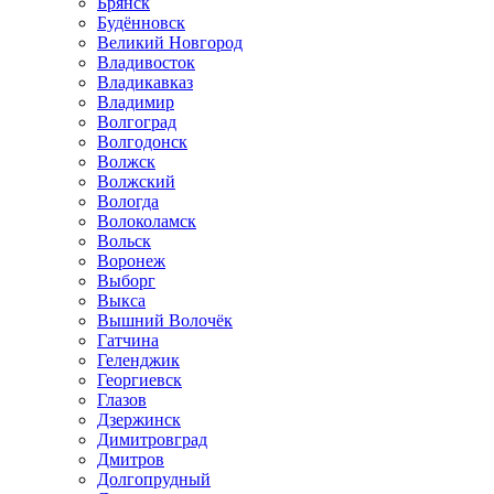
Брянск
Будённовск
Великий Новгород
Владивосток
Владикавказ
Владимир
Волгоград
Волгодонск
Волжск
Волжский
Вологда
Волоколамск
Вольск
Воронеж
Выборг
Выкса
Вышний Волочёк
Гатчина
Геленджик
Георгиевск
Глазов
Дзержинск
Димитровград
Дмитров
Долгопрудный