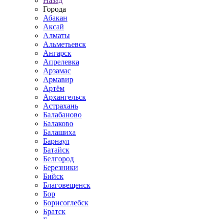
Назад
Города
Абакан
Аксай
Алматы
Альметьевск
Ангарск
Апрелевка
Арзамас
Армавир
Артём
Архангельск
Астрахань
Балабаново
Балаково
Балашиха
Барнаул
Батайск
Белгород
Березники
Бийск
Благовещенск
Бор
Борисоглебск
Братск