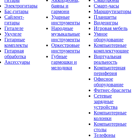
гитары
Аккордеоны,
Смартфоны
Электрогитары
баяны и
Смарт-часы
Бас-гитары
гармони
Маршрутизаторы
Сайлент-
Ударные
Планшеты
гитары
инструменты
Видеоигры
Гиталеле
Народные
Игровая мебель
Укулеле
музыкальные
Умное
Гитарные
инструменты
оборудование
комплекты
Оркестровые
Компьютерные
Гитарная
инструменты
комплектующие
обработка
Губные
Виртуальная
Аксессуары
гармошки и
реальность
мелодики
Компьютерная
периферия
Офисное
оборудование
Фитнес-браслеты
Сетевые
зарядные
устройства
Компьютерные
колонки
Компьютерные
столы
Телефоны