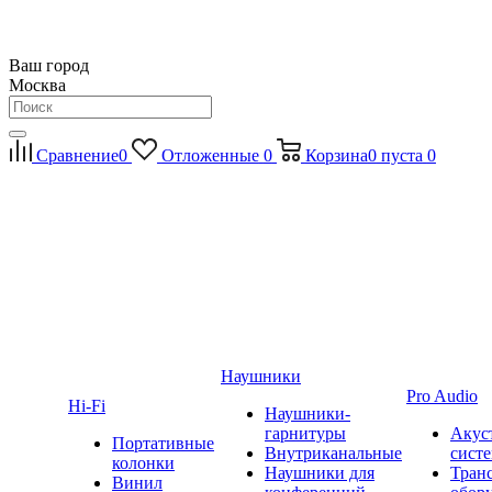
Ваш город
Москва
Сравнение
0
Отложенные
0
Корзина
0
пуста
0
Наушники
Pro Audio
Hi-Fi
Наушники-
гарнитуры
Акус
Портативные
Внутриканальные
сист
колонки
Наушники для
Тран
Винил