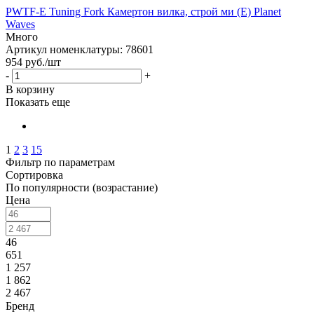
PWTF-E Tuning Fork Камертон вилка, строй ми (Е) Planet
Waves
Много
Артикул номенклатуры: 78601
954
руб.
/шт
-
+
В корзину
Показать еще
1
2
3
15
Фильтр по параметрам
Сортировка
По популярности (возрастание)
Цена
46
651
1 257
1 862
2 467
Бренд