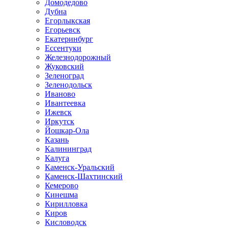
Домодедово
Дубна
Егорлыкская
Егорьевск
Екатеринбург
Ессентуки
Железнодорожный
Жуковский
Зеленоград
Зеленодольск
Иваново
Ивантеевка
Ижевск
Иркутск
Йошкар-Ола
Казань
Калининград
Калуга
Каменск-Уральский
Каменск-Шахтинский
Кемерово
Кинешма
Кирилловка
Киров
Кисловодск