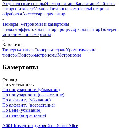
Акустические гитары
Электрогитары
Бас-гитары
Сайлент-
гитары
Гиталеле
Укулеле
Гитарные комплекты
Гитарная
обработка
Аксессуары для гитар
-
Тюнеры, метрономы и камертоны
Педали эффектов для гитар
Процессоры для гитар
Тюнеры,
метрономы и камертоны
-
Камертоны
Тюнеры-клипсы
Тюнеры-педали
Хроматические
тюнеры
Тюнеры-метрономы
Метрономы
Камертоны
Фильтр
По умолчанию
По популярности (убывание)
По популярности (возрастание)
По алфавиту (убывание)
По алфавиту (возрастание)
По цене (убывание)
По цене (возрастание)
A001 Камертон духовой на 6 нот Alice