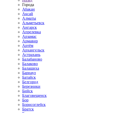
Назад
Города
Абакан
Аксай
Алматы
Альметьевск
Ангарск
Апрелевка
Арзамас
Армавир
Артём
Архангельск
Астрахань
Балабаново
Балаково
Балашиха
Барнаул
Батайск
Белгород
Березники
Бийск
Благовещенск
Бор
Борисоглебск
Братск