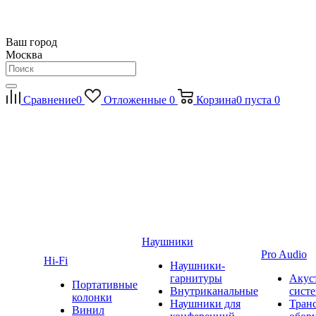
Ваш город
Москва
Сравнение
0
Отложенные
0
Корзина
0
пуста
0
Наушники
Pro Audio
Hi-Fi
Наушники-
гарнитуры
Акус
Портативные
Внутриканальные
сист
колонки
Наушники для
Тран
Винил