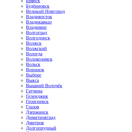
Брянск
Будённовск
Великий Новгород
Владивосток
Владикавказ
Владимир
Волгоград
Волгодонск
Волжск
Волжский
Вологда
Волоколамск
Вольск
Воронеж
Выборг
Выкса
Вышний Волочёк
Гатчина
Геленджик
Георгиевск
Глазов
Дзержинск
Димитровград
Дмитров
Долгопрудный