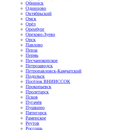
Обнинск
Одинцово
Октябрьский
Омск
Орёл
Оренбург
Орехово-Зуево
Орск
Павлово
Пенза
Пермь
Песчанокопское
Петрозаводск
Петропавловск-Камчатский
Подольск
Посёлок ВНИИССОК
Прокопьевск
Пролетарск
Псков
Пугачёв
Пушкино
Пятигорск
Раменское
Реутов
Россошь