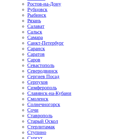
Ростов-на-Дону
Рубцовск
Рыбинск
Рязань
Салават
Сальск
Самара
Санкт-Петербург
Саранск
Саратов
Саров
Севастополь
Северодвинск
Сергиев Посад
Серпухов
Симферополь
Славянск-на-Кубани
Смоленск
Солнечногорск
Сочи
Ставрополь
Старый Оскол
Стерлитамак
Ступино
Сургут