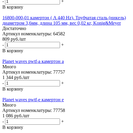
-
+
В корзину
16800-000-01 камертон ( A 440 Hz). Трубчатая сталь (никель)
диаметром 3,6мм, длина 105 мм, вес 0,02 кг, Konig&Meyer
Достаточно
Артикул номенклатуры: 64582
809
руб.
/шт
-
+
В корзину
Planet waves pwtf-a камертон a
Много
Артикул номенклатуры: 77757
1 344
руб.
/шт
-
+
В корзину
Planet waves pwtf-e камертон e
Много
Артикул номенклатуры: 77758
1 086
руб.
/шт
-
+
В корзину