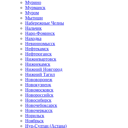
Мурино
Мурманск
Муром
Мытищи
Набережные Челны
Нальчик
Наро-Фоминск
Находка
Невинномысск
Нефтекамск
Нефтеюганск
Нижневартовск
Нижнекамск
Нижний Новгород
Нижний Тагил
Нововоронеж
Новокузнецк
Новомосковск
Новороссийск
Новосибирск
Новочебоксарск
Новочеркасск
Норильск
Ноябрьск
Нур-Султан (Астана)