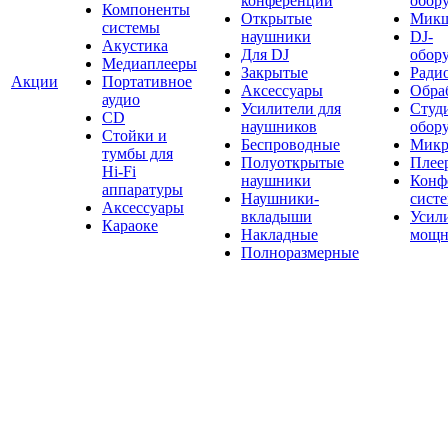
конференций
обор
Компоненты
Открытые
Мик
системы
наушники
DJ-
Акустика
Для DJ
обор
Медиаплееры
Закрытые
Ради
Акции
Портативное
Аксессуары
Обраб
аудио
Усилители для
Студ
CD
наушников
обор
Стойки и
Беспроводные
Микр
тумбы для
Полуоткрытые
Плее
Hi-Fi
наушники
Конф
аппаратуры
Наушники-
сист
Аксессуары
вкладыши
Усил
Караоке
Накладные
мощн
Полноразмерные