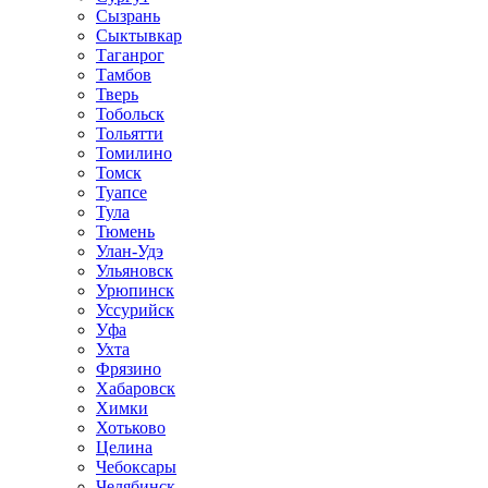
Сызрань
Сыктывкар
Таганрог
Тамбов
Тверь
Тобольск
Тольятти
Томилино
Томск
Туапсе
Тула
Тюмень
Улан-Удэ
Ульяновск
Урюпинск
Уссурийск
Уфа
Ухта
Фрязино
Хабаровск
Химки
Хотьково
Целина
Чебоксары
Челябинск