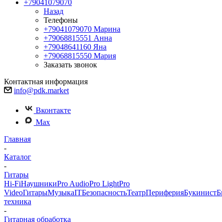
+79041079070
Назад
Телефоны
+79041079070
Марина
+79068815551
Анна
+79048641160
Яна
+79068815550
Мария
Заказать звонок
Контактная информация
info@pdk.market
Вконтакте
Max
Главная
-
Каталог
-
Гитары
Hi-Fi
Наушники
Pro Audio
Pro Light
Pro
Video
Гитары
Музыка
IT
Безопасность
Театр
Периферия
Букинист
Б
техника
-
Гитарная обработка