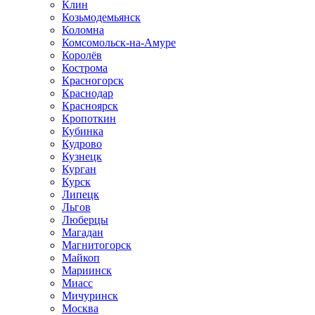
Клин
Козьмодемьянск
Коломна
Комсомольск-на-Амуре
Королёв
Кострома
Красногорск
Краснодар
Красноярск
Кропоткин
Кубинка
Кудрово
Кузнецк
Курган
Курск
Липецк
Льгов
Люберцы
Магадан
Магнитогорск
Майкоп
Мариинск
Миасс
Мичуринск
Москва