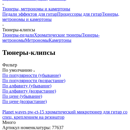
-
Тюнеры, метрономы и камертоны
Педали эффектов для гитар
Процессоры для гитар
Тюнеры,
метрономы и камертоны
-
Тюнеры-клипсы
Тюнеры-педали
Хроматические тюнеры
Тюнеры-
метрономы
Метрономы
Камертоны
Тюнеры-клипсы
Фильтр
По умолчанию
По популярности (убывание)
По популярности (возрастание)
По алфавиту (убывание)
По алфавиту (возрастание)
По цене (убывание)
По цене (возрастание)
Planet waves pw-ct-15 хроматический микротюнер для гитар со
спец. креплением на резонатор
Много
Артикул номенклатуры: 77637