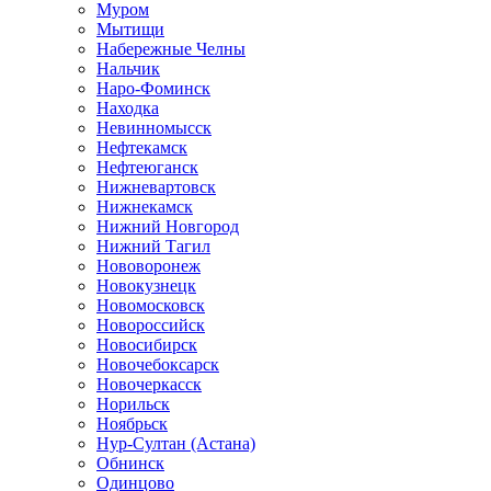
Муром
Мытищи
Набережные Челны
Нальчик
Наро-Фоминск
Находка
Невинномысск
Нефтекамск
Нефтеюганск
Нижневартовск
Нижнекамск
Нижний Новгород
Нижний Тагил
Нововоронеж
Новокузнецк
Новомосковск
Новороссийск
Новосибирск
Новочебоксарск
Новочеркасск
Норильск
Ноябрьск
Нур-Султан (Астана)
Обнинск
Одинцово