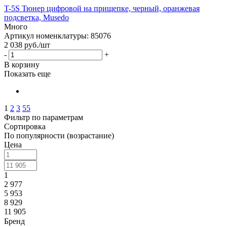
T-5S Тюнер цифровой на прищепке, черный, оранжевая
подсветка, Musedo
Много
Артикул номенклатуры: 85076
2 038
руб.
/шт
-
+
В корзину
Показать еще
1
2
3
55
Фильтр по параметрам
Сортировка
По популярности (возрастание)
Цена
1
2 977
5 953
8 929
11 905
Бренд