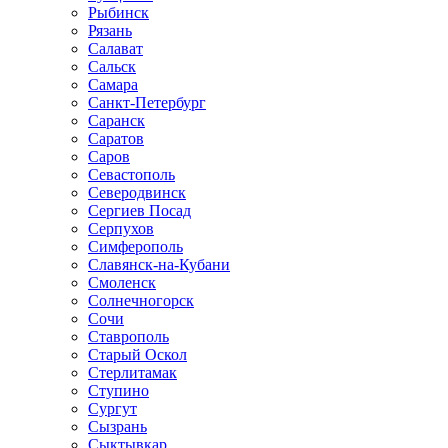
Рыбинск
Рязань
Салават
Сальск
Самара
Санкт-Петербург
Саранск
Саратов
Саров
Севастополь
Северодвинск
Сергиев Посад
Серпухов
Симферополь
Славянск-на-Кубани
Смоленск
Солнечногорск
Сочи
Ставрополь
Старый Оскол
Стерлитамак
Ступино
Сургут
Сызрань
Сыктывкар