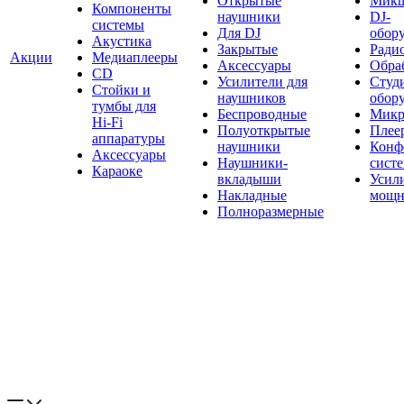
Открытые
Мик
Компоненты
наушники
DJ-
системы
Для DJ
обор
Акустика
Закрытые
Ради
Акции
Медиаплееры
Аксессуары
Обраб
CD
Усилители для
Студ
Стойки и
наушников
обор
тумбы для
Беспроводные
Микр
Hi-Fi
Полуоткрытые
Плее
аппаратуры
наушники
Конф
Аксессуары
Наушники-
сист
Караоке
вкладыши
Усил
Накладные
мощн
Полноразмерные