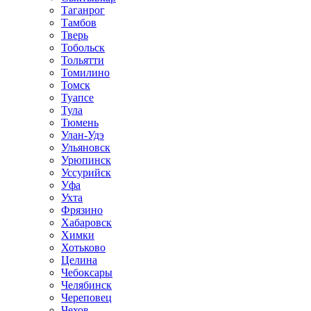
Таганрог
Тамбов
Тверь
Тобольск
Тольятти
Томилино
Томск
Туапсе
Тула
Тюмень
Улан-Удэ
Ульяновск
Урюпинск
Уссурийск
Уфа
Ухта
Фрязино
Хабаровск
Химки
Хотьково
Целина
Чебоксары
Челябинск
Череповец
Чехов