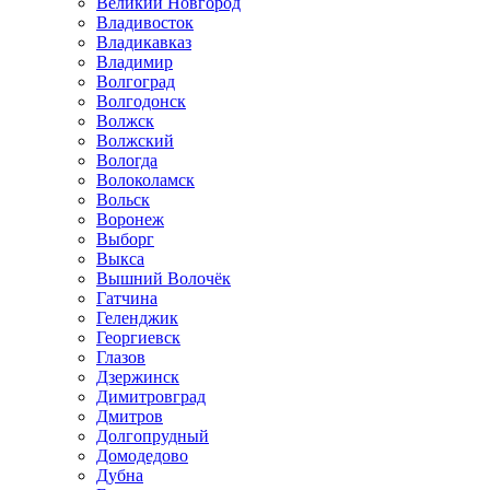
Великий Новгород
Владивосток
Владикавказ
Владимир
Волгоград
Волгодонск
Волжск
Волжский
Вологда
Волоколамск
Вольск
Воронеж
Выборг
Выкса
Вышний Волочёк
Гатчина
Геленджик
Георгиевск
Глазов
Дзержинск
Димитровград
Дмитров
Долгопрудный
Домодедово
Дубна