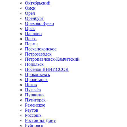
Октябрьский
Омск
Орёл
Оренбург
Орехово-Зуево
Орск
Павлово
Пенза
Пермь
Песчанокопское
Петрозаводск
Петропавловск-Камчатский
Подольск
Посёлок ВНИИССОК
Прокопьевск
Пролетарск
Псков
Пугачёв
Пушкино
Пятигорск
Раменское
Реутов
Россошь
Ростов-на-Дону
Рубцовск