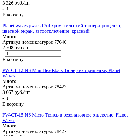
3 326
руб.
/шт
-
+
В корзину
Planet waves pw-ct-17rd хроматический тюнер-прищепка,
цветной экран, автоотключение, красный
Много
Артикул номенклатуры: 77640
2 708
руб.
/шт
-
+
В корзину
PW-CT-12 NS Mini Headstock Тюнер на прищепке, Planet
Waves
Много
Артикул номенклатуры: 78423
3 067
руб.
/шт
-
+
В корзину
PW-CT-15 NS Micro Тюнер в резонаторное отверстие, Planet
Waves
Много
Артикул номенклатуры: 78427