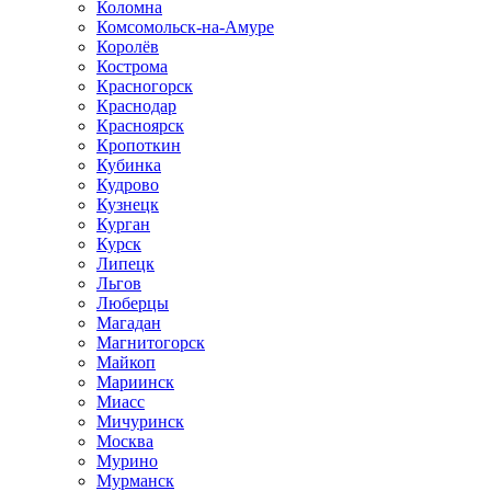
Коломна
Комсомольск-на-Амуре
Королёв
Кострома
Красногорск
Краснодар
Красноярск
Кропоткин
Кубинка
Кудрово
Кузнецк
Курган
Курск
Липецк
Льгов
Люберцы
Магадан
Магнитогорск
Майкоп
Мариинск
Миасс
Мичуринск
Москва
Мурино
Мурманск