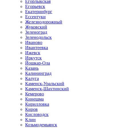
Егорлыкская
Егорьевск
Екатеринбург
Ессентуки
Железнодорожный
Жуковский
Зеленоград
Зеленодольск
Иваново
Ивантеевка
Ижевск
Иркутск
Йошкар-Ола
Казань
Калининград
Калуга
Каменск-Уральский
Каменск-Шахтинский
Кемерово
Кинешма
Кирилловка
Киров
Кисловодск
Клин
Козьмодемьянск