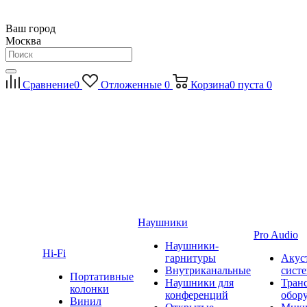
Ваш город
Москва
Сравнение
0
Отложенные
0
Корзина
0
пуста
0
Наушники
Pro Audio
Наушники-
Hi-Fi
гарнитуры
Акус
Внутриканальные
сист
Портативные
Наушники для
Тран
колонки
конференций
обор
Винил