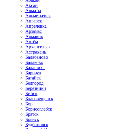
Абакан
Аксай
Алматы
Альметьевск
Ангарск
Апрелевка
Арзамас
Армавир
Артём
Архангельск
Астрахань
Балабаново
Балаково
Балашиха
Барнаул
Батайск
Белгород
Березники
Бийск
Благовещенск
Бор
Борисоглебск
Братск
Брянск
Будённовск