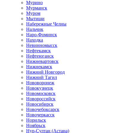
Мурино
Мурманск
Муром
Мытищи
Набережные Челны
Нальчик
Наро-Фоминск
Находка
Невинномысск
Нефтекамск
Нефтеюганск
Нижневартовск
Нижнекамск
Нижний Новгород
Нижний Тагил
Нововоронеж
Новокузнецк
Новомосковск
Новороссийск
Новосибирск
Новочебоксарск
Новочеркасск
Норильск
Ноябрьск
Нур-Султан (Астана)