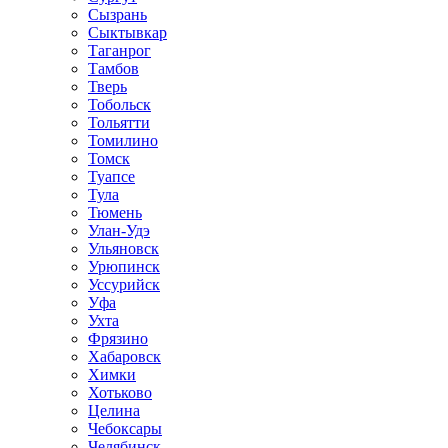
Сызрань
Сыктывкар
Таганрог
Тамбов
Тверь
Тобольск
Тольятти
Томилино
Томск
Туапсе
Тула
Тюмень
Улан-Удэ
Ульяновск
Урюпинск
Уссурийск
Уфа
Ухта
Фрязино
Хабаровск
Химки
Хотьково
Целина
Чебоксары
Челябинск