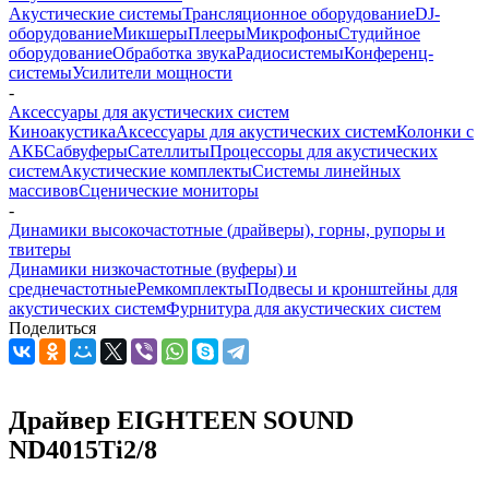
Акустические системы
Трансляционное оборудование
DJ-
оборудование
Микшеры
Плееры
Микрофоны
Студийное
оборудование
Обработка звука
Радиосистемы
Конференц-
системы
Усилители мощности
-
Аксессуары для акустических систем
Киноакустика
Аксессуары для акустических систем
Колонки с
АКБ
Сабвуферы
Сателлиты
Процессоры для акустических
систем
Акустические комплекты
Системы линейных
массивов
Сценические мониторы
-
Динамики высокочастотные (драйверы), горны, рупоры и
твитеры
Динамики низкочастотные (вуферы) и
среднечастотные
Ремкомплекты
Подвесы и кронштейны для
акустических систем
Фурнитура для акустических систем
Поделиться
Драйвер EIGHTEEN SOUND
ND4015Ti2/8