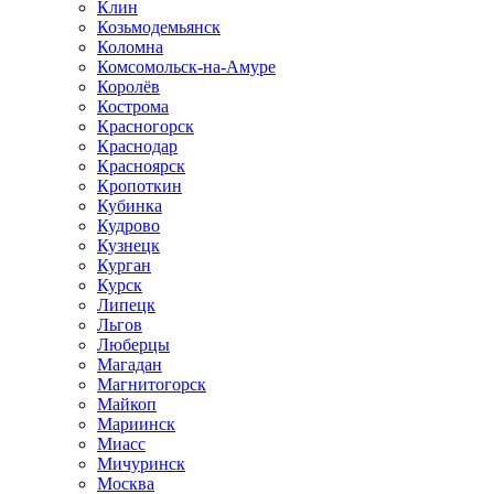
Клин
Козьмодемьянск
Коломна
Комсомольск-на-Амуре
Королёв
Кострома
Красногорск
Краснодар
Красноярск
Кропоткин
Кубинка
Кудрово
Кузнецк
Курган
Курск
Липецк
Льгов
Люберцы
Магадан
Магнитогорск
Майкоп
Мариинск
Миасс
Мичуринск
Москва