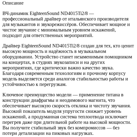
Описание
ВЧ‑динамик EighteenSound ND4015Ti2/8 —
профессиональный драйвер от итальянского производителя
для музыкантов и звукорежиссёров. Обеспечивает мощное и
чистое звучание с минимальным уровнем искажений,
подходит для ответственных мероприятий.
Драйвер EighteenSound ND4015Ti2/8 создан для тех, кто ценит
высокую мощность и надёжность в музыкальном
оборудовании. Устройство станет незаменимым помощником
на концертах, в студиях звукозаписи и на других
мероприятиях, где критически важно качество звука.
Благодаря современным технологиям и прочному корпусу
модель выделяется среди аналогов стабильностью работы и
устойчивостью к перегрузкам.
Ключевое преимущество модели — применение титана в
конструкции диафрагмы и неодимового магнита, что
обеспечивает высокую скорость отклика и чистоту звучания.
Высокий показатель модуля упругости снижает уровень
искажений, а продуманная система теплоотвода исключает
перегрев даже при длительной работе на высокой мощности.
Вы получите стабильный звук без компромиссов — без
потери детализации на пиковых нагрузках.