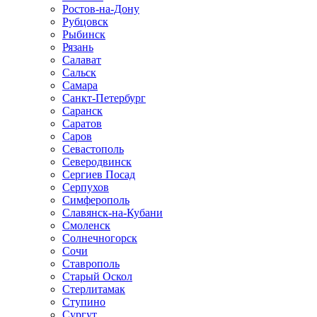
Ростов-на-Дону
Рубцовск
Рыбинск
Рязань
Салават
Сальск
Самара
Санкт-Петербург
Саранск
Саратов
Саров
Севастополь
Северодвинск
Сергиев Посад
Серпухов
Симферополь
Славянск-на-Кубани
Смоленск
Солнечногорск
Сочи
Ставрополь
Старый Оскол
Стерлитамак
Ступино
Сургут