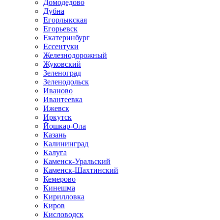
Домодедово
Дубна
Егорлыкская
Егорьевск
Екатеринбург
Ессентуки
Железнодорожный
Жуковский
Зеленоград
Зеленодольск
Иваново
Ивантеевка
Ижевск
Иркутск
Йошкар-Ола
Казань
Калининград
Калуга
Каменск-Уральский
Каменск-Шахтинский
Кемерово
Кинешма
Кирилловка
Киров
Кисловодск