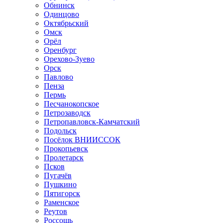
Обнинск
Одинцово
Октябрьский
Омск
Орёл
Оренбург
Орехово-Зуево
Орск
Павлово
Пенза
Пермь
Песчанокопское
Петрозаводск
Петропавловск-Камчатский
Подольск
Посёлок ВНИИССОК
Прокопьевск
Пролетарск
Псков
Пугачёв
Пушкино
Пятигорск
Раменское
Реутов
Россошь