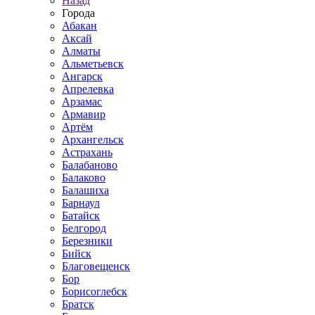
Назад
Города
Абакан
Аксай
Алматы
Альметьевск
Ангарск
Апрелевка
Арзамас
Армавир
Артём
Архангельск
Астрахань
Балабаново
Балаково
Балашиха
Барнаул
Батайск
Белгород
Березники
Бийск
Благовещенск
Бор
Борисоглебск
Братск