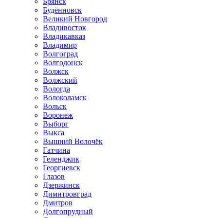
Брянск
Будённовск
Великий Новгород
Владивосток
Владикавказ
Владимир
Волгоград
Волгодонск
Волжск
Волжский
Вологда
Волоколамск
Вольск
Воронеж
Выборг
Выкса
Вышний Волочёк
Гатчина
Геленджик
Георгиевск
Глазов
Дзержинск
Димитровград
Дмитров
Долгопрудный