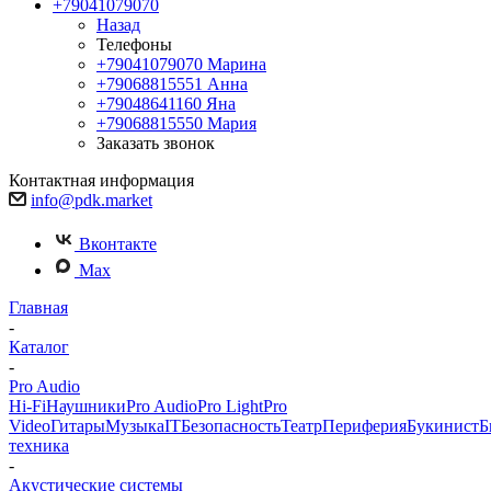
+79041079070
Назад
Телефоны
+79041079070
Марина
+79068815551
Анна
+79048641160
Яна
+79068815550
Мария
Заказать звонок
Контактная информация
info@pdk.market
Вконтакте
Max
Главная
-
Каталог
-
Pro Audio
Hi-Fi
Наушники
Pro Audio
Pro Light
Pro
Video
Гитары
Музыка
IT
Безопасность
Театр
Периферия
Букинист
Б
техника
-
Акустические системы