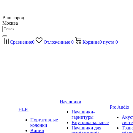
Ваш город
Москва
Сравнение
0
Отложенные
0
Корзина
0
пуста
0
Наушники
Pro Audio
Hi-Fi
Наушники-
гарнитуры
Акус
Портативные
Внутриканальные
сист
колонки
Наушники для
Тран
Винил