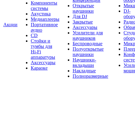
конференций
обор
Компоненты
Открытые
Мик
системы
наушники
DJ-
Акустика
Для DJ
обор
Медиаплееры
Закрытые
Ради
Акции
Портативное
Аксессуары
Обраб
аудио
Усилители для
Студ
CD
наушников
обор
Стойки и
Беспроводные
Микр
тумбы для
Полуоткрытые
Плее
Hi-Fi
наушники
Конф
аппаратуры
Наушники-
сист
Аксессуары
вкладыши
Усил
Караоке
Накладные
мощн
Полноразмерные