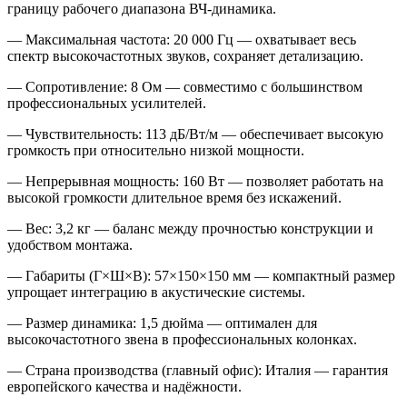
границу рабочего диапазона ВЧ‑динамика.
—
Максимальная частота: 20 000 Гц
— охватывает весь
спектр высокочастотных звуков, сохраняет детализацию.
—
Сопротивление: 8 Ом
— совместимо с большинством
профессиональных усилителей.
—
Чувствительность: 113 дБ/Вт/м
— обеспечивает высокую
громкость при относительно низкой мощности.
—
Непрерывная мощность: 160 Вт
— позволяет работать на
высокой громкости длительное время без искажений.
—
Вес: 3,2 кг
— баланс между прочностью конструкции и
удобством монтажа.
—
Габариты (Г×Ш×В): 57×150×150 мм
— компактный размер
упрощает интеграцию в акустические системы.
—
Размер динамика: 1,5 дюйма
— оптимален для
высокочастотного звена в профессиональных колонках.
—
Страна производства (главный офис): Италия
— гарантия
европейского качества и надёжности.