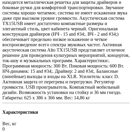
находится металлическая решетка для защиты драйверов и
боковые ручки для комфортной транспортировки. Звучание
системы хорошо читаемое, система не имеет искажения звука
даже при высоком уровне громкости. Акустическая система
TX15USB имеет достаточно компактные размеры и
элегантный стиль, цвет кабинета черный. Оригинальная
конструкция драйверов (НЧ - 15 and #34;. ВЧ - 2 and #34;)
обеспечивает предельно низкое искажение и четкое
воспроизведение всего спектра звуковых частот. Активная
акустическая система Alto TX15USB представляет отличное
решение для проведения культурных мероприятий, концертов,
ток-шоу и музыкальных программ. Характеристики:.
Программная мощность: 300 Вт. Пиковая мощность: 600 Вт.
НЧ-динамик: 15 and #34;. Драйвер: 2 and #34;. Балансные
(линейные) выходы и входы на XLR. Усилитель: класс D.
Активная защита от перегрева и перегрузки. Регулятор
громкости. USB проигрыватель. Компактный мобильный
дизайн. Возможность установки на стойку и 36 мм гнездо.
Габариты: 625 х 386 х 366 мм. Вес: 14,86 кг
Характеристики
Вес, кг
0