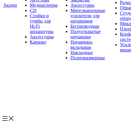
Ради
Акции
Медиаплееры
Аксессуары
Обраб
CD
Многоканальные
Студ
Стойки и
усилители для
обор
тумбы для
наушников
Микр
Hi-Fi
Беспроводные
Плее
аппаратуры
Полуоткрытые
Конф
Аксессуары
наушники
сист
Караоке
Наушники-
Усил
вкладыши
мощн
Накладные
Полноразмерные