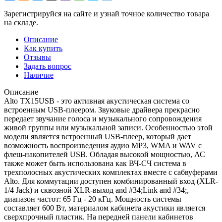
Зарегистрируйся на сайте и узнай точное количество товара
на складе.
Описание
Как купить
Отзывы
Задать вопрос
Наличие
Описание
Alto TX15USB - это активная акустическая система со
встроенным USB-плеером. Звуковые драйвера прекрасно
передает звучание голоса и музыкального сопровождения
живой группы или музыкальной записи. Особенностью этой
модели является встроенный USB-плеер, который дает
возможность воспроизведения аудио MP3, WMA и WAV с
флеш-накопителей USB. Обладая высокой мощностью, АС
также может быть использована как ВЧ-СЧ система в
трехполосных акустических комплектах вместе с сабвуферами
Alto. Для коммутации доступен комбинированный вход (XLR-
1/4 Jack) и сквозной XLR-выход and #34;Link and #34;,
диапазон частот: 65 Гц - 20 кГц. Мощность системы
составляет 600 Вт, материалом кабинета акустики является
сверхпрочный пластик. На передней панели кабинетов