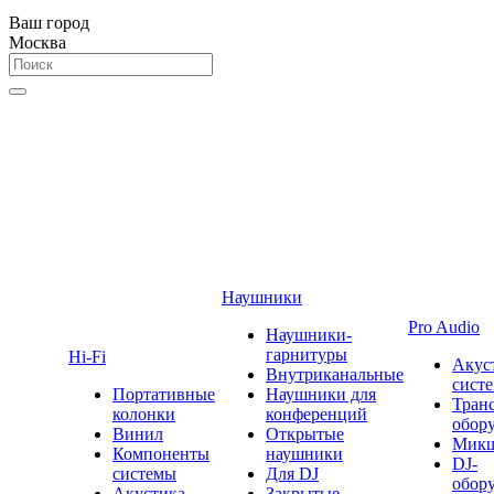
Ваш город
Москва
Наушники
Pro Audio
Наушники-
гарнитуры
Hi-Fi
Акус
Внутриканальные
сист
Портативные
Наушники для
Тран
колонки
конференций
обор
Винил
Открытые
Мик
Компоненты
наушники
DJ-
системы
Для DJ
обор
Акустика
Закрытые