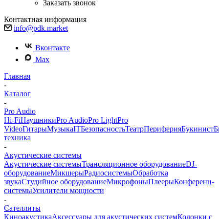
Заказать звонок
Контактная информация
info@pdk.market
Вконтакте
Max
Главная
-
Каталог
-
Pro Audio
Hi-Fi
Наушники
Pro Audio
Pro Light
Pro
Video
Гитары
Музыка
IT
Безопасность
Театр
Периферия
Букинист
Б
техника
-
Акустические системы
Акустические системы
Трансляционное оборудование
DJ-
оборудование
Микшеры
Радиосистемы
Обработка
звука
Студийное оборудование
Микрофоны
Плееры
Конференц-
системы
Усилители мощности
-
Сателлиты
Киноакустика
Аксессуары для акустических систем
Колонки с