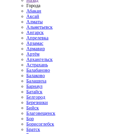
Назад
Города
Абакан
Аксай
Алматы
Альметьевск
Ангарск
Апрелевка
Арзамас
Армавир
Артём
Архангельск
Астрахань
Балабаново
Балаково
Балашиха
Барнаул
Батайск
Белгород
Березники
Бийск
Благовещенск
Бор
Борисоглебск
Братск