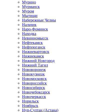
Мурино
Мурманск
Муром
Мытищи
Набережные Челны
Нальчик
Наро-Фоминск
Находка
Невинномысск
Нефтекамск
Нефтеюганск
Нижневартовск
Нижнекамск
Нижний Новгород
Нижний Тагил
Нововоронеж
Новокузнецк
Новомосковск
Новороссийск
Новосибирск
Новочебоксарск
Новочеркасск
Норильск
Ноябрьск
Нур-Султан (Астана)