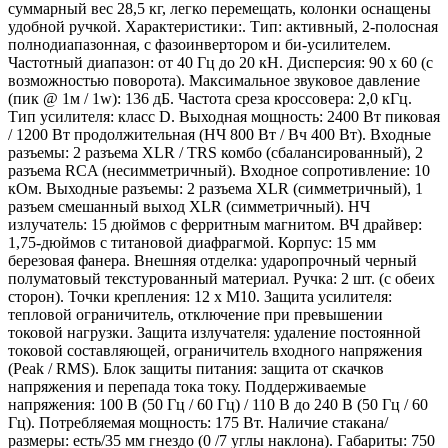
суммарный вес 28,5 кг, легко перемещать, колонки оснащены
удобной ручкой. Характеристики:. Тип: активный, 2-полосная
полнодиапазонная, с фазоинвертором и би-усилителем.
Частотный диапазон: от 40 Гц до 20 кН. Дисперсия: 90 х 60 (с
возможностью поворота). Максимальное звуковое давление
(пик @ 1м / 1w): 136 дБ. Частота среза кроссовера: 2,0 кГц.
Тип усилителя: класс D. Выходная мощность: 2400 Вт пиковая
/ 1200 Вт продолжительная (НЧ 800 Вт / Вч 400 Вт). Входные
разъемы: 2 разъема XLR / TRS комбо (сбалансированный), 2
разъема RCA (несимметричный). Входное сопротивление: 10
кОм. Выходные разъемы: 2 разъема XLR (симметричный), 1
разъем смешанный выход XLR (симметричный). НЧ
излучатель: 15 дюймов с ферритным магнитом. ВЧ драйвер:
1,75-дюймов с титановой диафрагмой. Корпус: 15 мм
березовая фанера. Внешняя отделка: ударопрочный черный
полуматовый текстурованный материал. Ручка: 2 шт. (с обеих
сторон). Точки крепления: 12 x M10. Защита усилителя:
тепловой ограничитель, отключение при превышении
токовой нагрузки. Защита излучателя: удаление постоянной
токовой составляющей, ограничитель входного напряжения
(Peak / RMS). Блок защиты питания: защита от скачков
напряжения и перепада тока току. Поддерживаемые
напряжения: 100 В (50 Гц / 60 Гц) / 110 В до 240 В (50 Гц / 60
Гц). Потребляемая мощность: 175 Вт. Наличие стакана/
размеры: есть/35 мм гнездо (0 /7 углы наклона). Габариты: 750