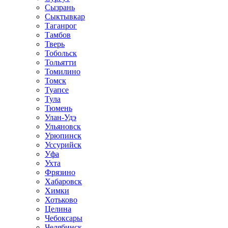
Сызрань
Сыктывкар
Таганрог
Тамбов
Тверь
Тобольск
Тольятти
Томилино
Томск
Туапсе
Тула
Тюмень
Улан-Удэ
Ульяновск
Урюпинск
Уссурийск
Уфа
Ухта
Фрязино
Хабаровск
Химки
Хотьково
Целина
Чебоксары
Челябинск