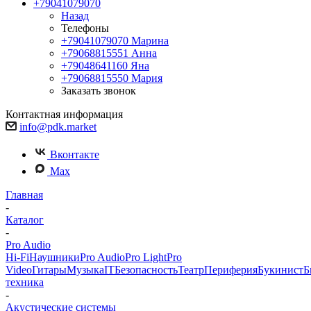
+79041079070
Назад
Телефоны
+79041079070
Марина
+79068815551
Анна
+79048641160
Яна
+79068815550
Мария
Заказать звонок
Контактная информация
info@pdk.market
Вконтакте
Max
Главная
-
Каталог
-
Pro Audio
Hi-Fi
Наушники
Pro Audio
Pro Light
Pro
Video
Гитары
Музыка
IT
Безопасность
Театр
Периферия
Букинист
Б
техника
-
Акустические системы