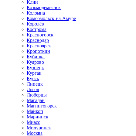
Клин
Козьмодемьянск
Коломна
Комсомольск-на-Амуре
Королёв
Кострома
Красногорск
Краснодар
Красноярск
Кропоткин
Кубинка
Кудрово
Кузнецк
Курган
Курск
Липецк
Льгов
Люберцы
Магадан
Магнитогорск
Майкоп
Мариинск
Миасс
Мичуринск
Москва