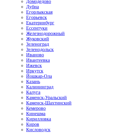
Домодедово
Дубна
Егорлыкская
Егорьевск
Екатеринбург
Ессентуки
Железнодорожный
Жуковский
Зеленоград
Зеленодольск
Иваново
Ивантеевка
Ижевск
Иркутск
Йошкар-Ола
Казань
Калининград
Калуга
Каменск-Уральский
Каменск-Шахтинский
Кемерово
Кинешма
Кирилловка
Киров
Кисловодск