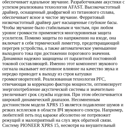
обеспечивает идеальное звучание. Разработчиками акустики с
успехом реализована технология AFAST. Высокочастотный
драйвер, оснащенный диафрагмой из титанового сплава,
обеспечивает ясное и чистое звучание. Ферритовый
низкочастотный драйвер дает насыщенные глубокие басы.
Чтобы звучание было стабильным и чистым, при любом
уровне громкости применяется многоуровневая защита
усилителя. Помимо защиты по напряжению на входе, она
включает в себя термический лимиттер, предотвращающий
перегрев устройства, а также автоматическое уменьшение
выходного тока при достижении порогового значения.
Динамики надежно защищены от паразитной постоянной
токовой составляющей. Именно этот компонент звукового
сигнала оказывает негативное влияние на качество звука и
нередко приводит к выходу из строя катушки
громкоговорителей. Реализованная технология PFC,
отвечающая за коррекцию фактора мощности, оптимизирует
энергопотребление акустической системы и значительно
увеличивает срок службы изделия. При этом обеспечивается
широкий динамический диапазон. Несомненным
достоинством модели XPRS 15 является подавление шумов и
резких всплесков в области ВЧ звукового спектра. Например,
любителей петь под караоке абсолютно не потревожит
режущий и малоприятный на слух звук обратной связи.
Систему PIONEER XPRS 15, несмотря на внушительный