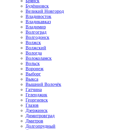
Брянск
Будённовск
Великий Новгород
Владивосток
Владикавказ
Владимир
Волгоград
Волгодонск
Волжск
Волжский
Вологда
Волоколамск
Вольск
Воронеж
Выборг
Выкса
Вышний Волочёк
Гатчина
Геленджик
Георгиевск
Глазов
Дзержинск
Димитровград
Дмитров
Долгопрудный