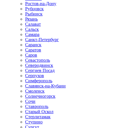
Ростов-на-Дону
Рубцовск
Рыбинск
Рязань
Салават
Сальск
Самара
Санкт-Петербург
Саранск
Саратов
Саров
Севастополь
Северодвинск
Сергиев Посад
Серпухов
Симферополь
Славянск-на-Кубани
Смоленск
Солнечногорск
Сочи
Ставрополь
Старый Оскол
Стерлитамак
Ступино
Сургут