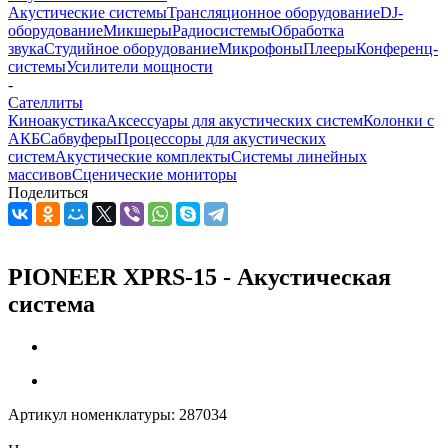
Акустические системы
Трансляционное оборудование
DJ-
оборудование
Микшеры
Радиосистемы
Обработка
звука
Студийное оборудование
Микрофоны
Плееры
Конференц-
системы
Усилители мощности
-
Сателлиты
Киноакустика
Аксессуары для акустических систем
Колонки с
АКБ
Сабвуферы
Процессоры для акустических
систем
Акустические комплекты
Системы линейных
массивов
Сценические мониторы
Поделиться
PIONEER XPRS-15 - Акустическая
система
Артикул номенклатуры:
287034