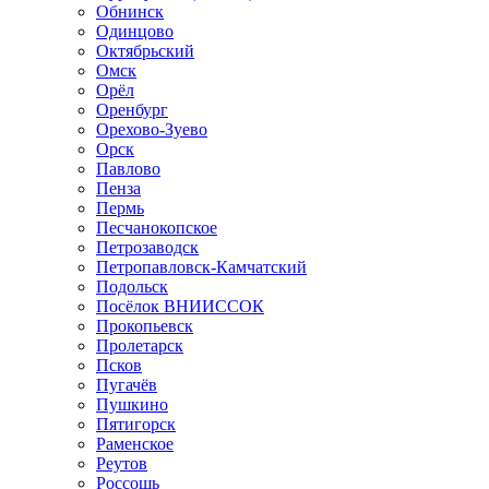
Обнинск
Одинцово
Октябрьский
Омск
Орёл
Оренбург
Орехово-Зуево
Орск
Павлово
Пенза
Пермь
Песчанокопское
Петрозаводск
Петропавловск-Камчатский
Подольск
Посёлок ВНИИССОК
Прокопьевск
Пролетарск
Псков
Пугачёв
Пушкино
Пятигорск
Раменское
Реутов
Россошь