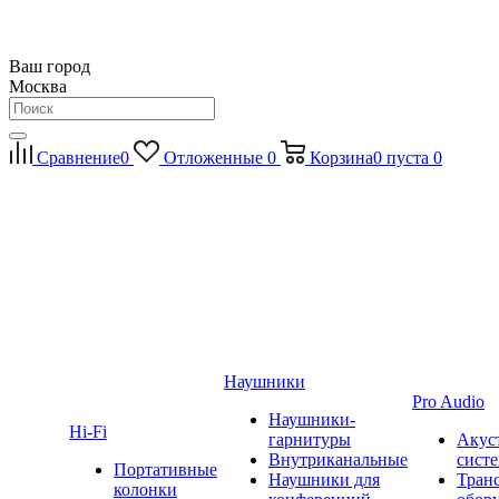
Ваш город
Москва
Сравнение
0
Отложенные
0
Корзина
0
пуста
0
Наушники
Pro Audio
Наушники-
Hi-Fi
гарнитуры
Акус
Внутриканальные
сист
Портативные
Наушники для
Тран
колонки