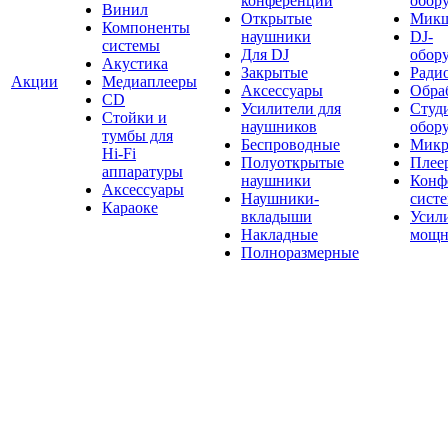
конференций
обор
Винил
Открытые
Мик
Компоненты
наушники
DJ-
системы
Для DJ
обор
Акустика
Закрытые
Ради
Акции
Медиаплееры
Аксессуары
Обраб
CD
Усилители для
Студ
Стойки и
наушников
обор
тумбы для
Беспроводные
Микр
Hi-Fi
Полуоткрытые
Плее
аппаратуры
наушники
Конф
Аксессуары
Наушники-
сист
Караоке
вкладыши
Усил
Накладные
мощн
Полноразмерные