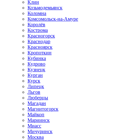
Клин
Козьмодемьянск
Коломна
Комсомольск-на-Амуре
Королёв
Кострома
Красногорск
Краснодар
Красноярск
Кропоткин
Кубинка
Кудрово
Кузнецк
Курган
Курск
Липецк
Льгов
Люберцы
Магадан
Магнитогорск
Майкоп
Мариинск
Миасс
Мичуринск
Москва