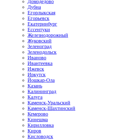
Домодедово
Дубна
Егорлыкская
Егорьевск
Екатеринбург
Ессентуки
Железнодорожный
Жуковский
Зеленоград
Зеленодольск
Иваново
Ивантеевка
Ижевск
Иркутск
Йошкар-Ола
Казань
Калининград
Калуга
Каменск-Уральский
Каменск-Шахтинский
Кемерово
Кинешма
Кирилловка
Киров
Кисловодск