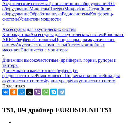
Акустические системы
Трансляционное оборудование
DJ-
оборудование
Микшеры
Плееры
Микрофоны
Студийное
оборудование
Обработка звука
Радиосистемы
Конференц-
системы
Усилители мощности
-
Аксессуары для акустических систем
Киноакустика
Аксессуары для акустических систем
Колонки с
АКБ
Сабвуферы
Сателлиты
Процессоры для акустических
систем
Акустические комплекты
Системы линейных
массивов
Сценические мониторы
-
Динамики высокочастотные (драйверы), горны, рупоры и
твитеры
Динамики низкочастотные (вуферы) и
среднечастотные
Ремкомплекты
Подвесы и кронштейны для
акустических систем
Фурнитура для акустических систем
Поделиться
T51, ВЧ драйвер EUROSOUND T51