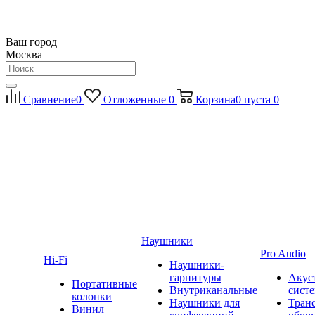
Ваш город
Москва
Сравнение
0
Отложенные
0
Корзина
0
пуста
0
Наушники
Pro Audio
Hi-Fi
Наушники-
гарнитуры
Акус
Портативные
Внутриканальные
сист
колонки
Наушники для
Тран
Винил