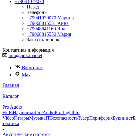
+79041079070
Назад
Телефоны
+79041079070
Марина
+79068815551
Анна
+79048641160
Яна
+79068815550
Мария
Заказать звонок
Контактная информация
info@pdk.market
Вконтакте
Max
Главная
-
Каталог
-
Pro Audio
Hi-Fi
Наушники
Pro Audio
Pro Light
Pro
Video
Гитары
Музыка
IT
Безопасность
Театр
Периферия
Букинист
Б
техника
-
Акустические системы