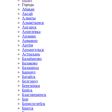
Назад
Города
Абакан
Аксай
Алматы
Альметьевск
Ангарск
Апрелевка
Арзамас
Армавир
Артём
Архангельск
Астрахань
Балабаново
Балаково
Балашиха
Барнаул
Батайск
Белгород
Березники
Бийск
Благовещенск
Бор
Борисоглебск
Братск