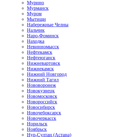
Мурино
Мурманск
Муром
Мытищи
Набережные Челны
Нальчик
Наро-Фоминск
Находка
Невинномысск
Нефтекамск
Нефтеюганск
Нижневартовск
Нижнекамск
Нижний Новгород
Нижний Тагил
Нововоронеж
Новокузнецк
Новомосковск
Новороссийск
Новосибирск
Новочебоксарск
Новочеркасск
Норильск
Ноябрьск
Нур-Султан (Астана)