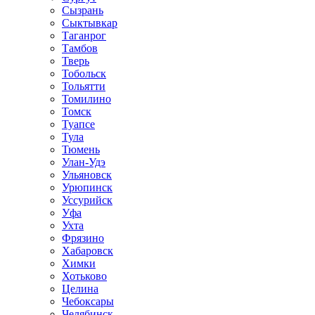
Сызрань
Сыктывкар
Таганрог
Тамбов
Тверь
Тобольск
Тольятти
Томилино
Томск
Туапсе
Тула
Тюмень
Улан-Удэ
Ульяновск
Урюпинск
Уссурийск
Уфа
Ухта
Фрязино
Хабаровск
Химки
Хотьково
Целина
Чебоксары
Челябинск