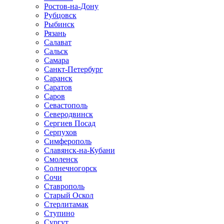
Ростов-на-Дону
Рубцовск
Рыбинск
Рязань
Салават
Сальск
Самара
Санкт-Петербург
Саранск
Саратов
Саров
Севастополь
Северодвинск
Сергиев Посад
Серпухов
Симферополь
Славянск-на-Кубани
Смоленск
Солнечногорск
Сочи
Ставрополь
Старый Оскол
Стерлитамак
Ступино
Сургут