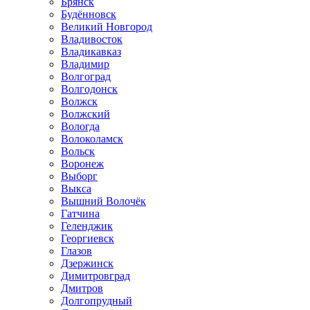
Брянск
Будённовск
Великий Новгород
Владивосток
Владикавказ
Владимир
Волгоград
Волгодонск
Волжск
Волжский
Вологда
Волоколамск
Вольск
Воронеж
Выборг
Выкса
Вышний Волочёк
Гатчина
Геленджик
Георгиевск
Глазов
Дзержинск
Димитровград
Дмитров
Долгопрудный