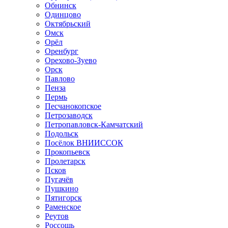
Обнинск
Одинцово
Октябрьский
Омск
Орёл
Оренбург
Орехово-Зуево
Орск
Павлово
Пенза
Пермь
Песчанокопское
Петрозаводск
Петропавловск-Камчатский
Подольск
Посёлок ВНИИССОК
Прокопьевск
Пролетарск
Псков
Пугачёв
Пушкино
Пятигорск
Раменское
Реутов
Россошь