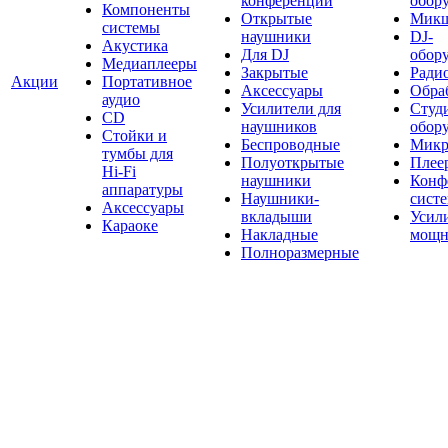
конференций
обор
Компоненты
Открытые
Мик
системы
наушники
DJ-
Акустика
Для DJ
обор
Медиаплееры
Закрытые
Ради
Акции
Портативное
Аксессуары
Обраб
аудио
Усилители для
Студ
CD
наушников
обор
Стойки и
Беспроводные
Микр
тумбы для
Полуоткрытые
Плее
Hi-Fi
наушники
Конф
аппаратуры
Наушники-
сист
Аксессуары
вкладыши
Усил
Караоке
Накладные
мощн
Полноразмерные