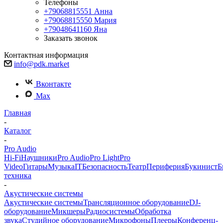
Телефоны
+79068815551
Анна
+79068815550
Мария
+79048641160
Яна
Заказать звонок
Контактная информация
info@pdk.market
Вконтакте
Max
Главная
-
Каталог
-
Pro Audio
Hi-Fi
Наушники
Pro Audio
Pro Light
Pro
Video
Гитары
Музыка
IT
Безопасность
Театр
Периферия
Букинист
Б
техника
-
Акустические системы
Акустические системы
Трансляционное оборудование
DJ-
оборудование
Микшеры
Радиосистемы
Обработка
звука
Студийное оборудование
Микрофоны
Плееры
Конференц-