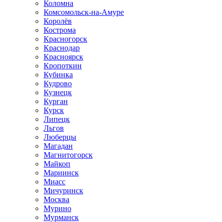
Коломна
Комсомольск-на-Амуре
Королёв
Кострома
Красногорск
Краснодар
Красноярск
Кропоткин
Кубинка
Кудрово
Кузнецк
Курган
Курск
Липецк
Льгов
Люберцы
Магадан
Магнитогорск
Майкоп
Мариинск
Миасс
Мичуринск
Москва
Мурино
Мурманск