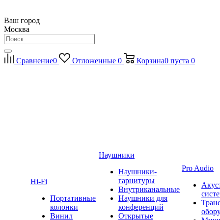
Ваш город
Москва
Сравнение
0
Отложенные
0
Корзина
0
пуста
0
Наушники
Pro Audio
Наушники-
гарнитуры
Hi-Fi
Акус
Внутриканальные
сист
Портативные
Наушники для
Тран
колонки
конференций
обор
Винил
Открытые