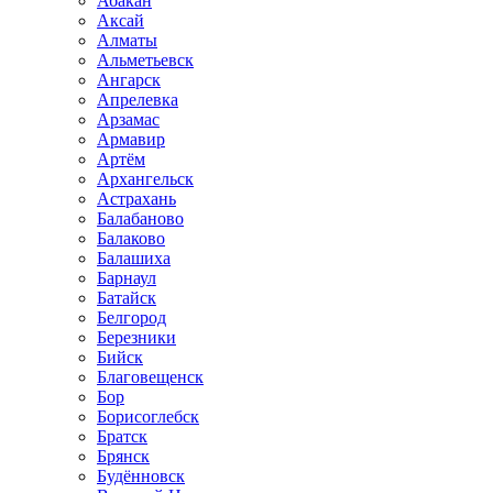
Абакан
Аксай
Алматы
Альметьевск
Ангарск
Апрелевка
Арзамас
Армавир
Артём
Архангельск
Астрахань
Балабаново
Балаково
Балашиха
Барнаул
Батайск
Белгород
Березники
Бийск
Благовещенск
Бор
Борисоглебск
Братск
Брянск
Будённовск