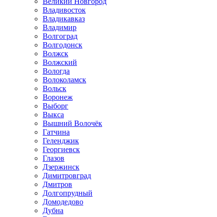
Великий Новгород
Владивосток
Владикавказ
Владимир
Волгоград
Волгодонск
Волжск
Волжский
Вологда
Волоколамск
Вольск
Воронеж
Выборг
Выкса
Вышний Волочёк
Гатчина
Геленджик
Георгиевск
Глазов
Дзержинск
Димитровград
Дмитров
Долгопрудный
Домодедово
Дубна