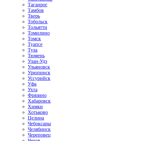
Таганрог
Тамбов
Тверь
Тобольск
Тольятти
Томилино
Томск
Туапсе
Тула
Тюмень
Улан-Удэ
Ульяновск
Урюпинск
Уссурийск
Уфа
Ухта
Фрязино
Хабаровск
Химки
Хотьково
Целина
Чебоксары
Челябинск
Череповец
Чехов