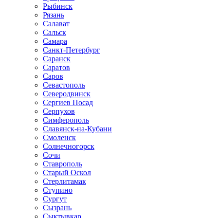
Рыбинск
Рязань
Салават
Сальск
Самара
Санкт-Петербург
Саранск
Саратов
Саров
Севастополь
Северодвинск
Сергиев Посад
Серпухов
Симферополь
Славянск-на-Кубани
Смоленск
Солнечногорск
Сочи
Ставрополь
Старый Оскол
Стерлитамак
Ступино
Сургут
Сызрань
Сыктывкар