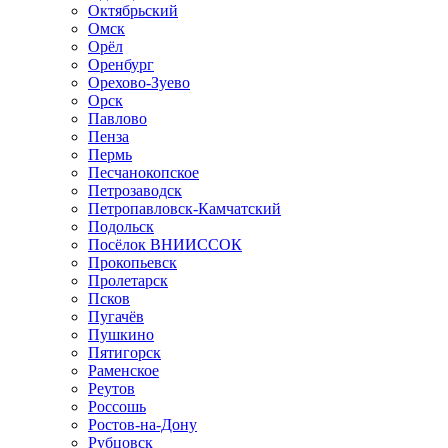
Октябрьский
Омск
Орёл
Оренбург
Орехово-Зуево
Орск
Павлово
Пенза
Пермь
Песчанокопское
Петрозаводск
Петропавловск-Камчатский
Подольск
Посёлок ВНИИССОК
Прокопьевск
Пролетарск
Псков
Пугачёв
Пушкино
Пятигорск
Раменское
Реутов
Россошь
Ростов-на-Дону
Рубцовск