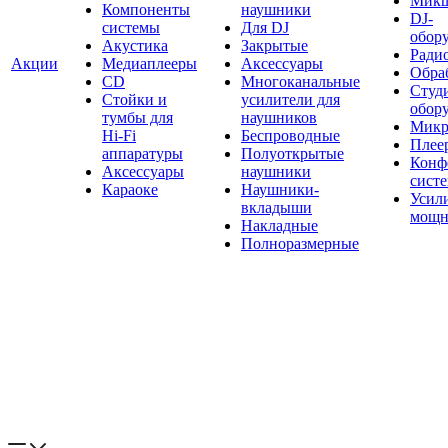
Мик
Компоненты
наушники
DJ-
системы
Для DJ
обор
Акустика
Закрытые
Ради
Акции
Медиаплееры
Аксессуары
Обраб
CD
Многоканальные
Студ
Стойки и
усилители для
обор
тумбы для
наушников
Микр
Hi-Fi
Беспроводные
Плее
аппаратуры
Полуоткрытые
Конф
Аксессуары
наушники
сист
Караоке
Наушники-
Усил
вкладыши
мощн
Накладные
Полноразмерные