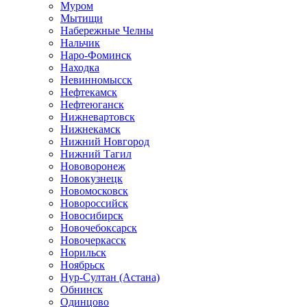
Муром
Мытищи
Набережные Челны
Нальчик
Наро-Фоминск
Находка
Невинномысск
Нефтекамск
Нефтеюганск
Нижневартовск
Нижнекамск
Нижний Новгород
Нижний Тагил
Нововоронеж
Новокузнецк
Новомосковск
Новороссийск
Новосибирск
Новочебоксарск
Новочеркасск
Норильск
Ноябрьск
Нур-Султан (Астана)
Обнинск
Одинцово