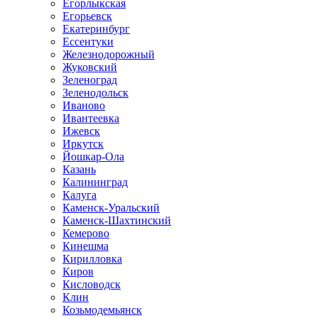
Егорлыкская
Егорьевск
Екатеринбург
Ессентуки
Железнодорожный
Жуковский
Зеленоград
Зеленодольск
Иваново
Ивантеевка
Ижевск
Иркутск
Йошкар-Ола
Казань
Калининград
Калуга
Каменск-Уральский
Каменск-Шахтинский
Кемерово
Кинешма
Кирилловка
Киров
Кисловодск
Клин
Козьмодемьянск