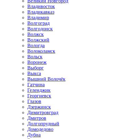
Великий Новгород
Владивосток
Владикавказ
Владимир
Волгоград
Волгодонск
Волжск
Волжский
Вологда
Волоколамск
Вольск
Воронеж
Выборг
Выкса
Вышний Волочёк
Гатчина
Геленджик
Георгиевск
Глазов
Дзержинск
Димитровград
Дмитров
Долгопрудный
Домодедово
Дубна