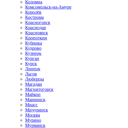
Коломна
Комсомольск-на-Амуре
Королёв
Кострома
Красногорск
Краснодар
Красноярск
Кропоткин
Кубинка
Кудрово
Кузнецк
Курган
Курск
Липецк
Льгов
Люберцы
Магадан
Магнитогорск
Майкоп
Мариинск
Миасс
Мичуринск
Москва
Мурино
Мурманск