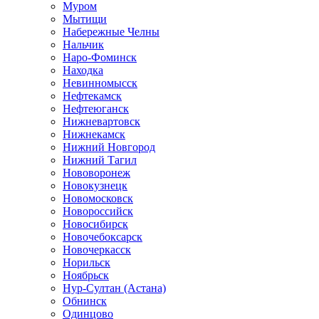
Муром
Мытищи
Набережные Челны
Нальчик
Наро-Фоминск
Находка
Невинномысск
Нефтекамск
Нефтеюганск
Нижневартовск
Нижнекамск
Нижний Новгород
Нижний Тагил
Нововоронеж
Новокузнецк
Новомосковск
Новороссийск
Новосибирск
Новочебоксарск
Новочеркасск
Норильск
Ноябрьск
Нур-Султан (Астана)
Обнинск
Одинцово