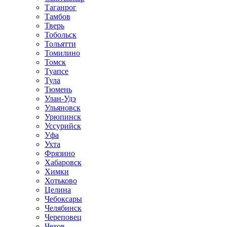
Таганрог
Тамбов
Тверь
Тобольск
Тольятти
Томилино
Томск
Туапсе
Тула
Тюмень
Улан-Удэ
Ульяновск
Урюпинск
Уссурийск
Уфа
Ухта
Фрязино
Хабаровск
Химки
Хотьково
Целина
Чебоксары
Челябинск
Череповец
Чехов