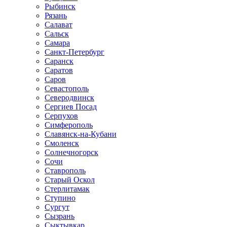
Рыбинск
Рязань
Салават
Сальск
Самара
Санкт-Петербург
Саранск
Саратов
Саров
Севастополь
Северодвинск
Сергиев Посад
Серпухов
Симферополь
Славянск-на-Кубани
Смоленск
Солнечногорск
Сочи
Ставрополь
Старый Оскол
Стерлитамак
Ступино
Сургут
Сызрань
Сыктывкар