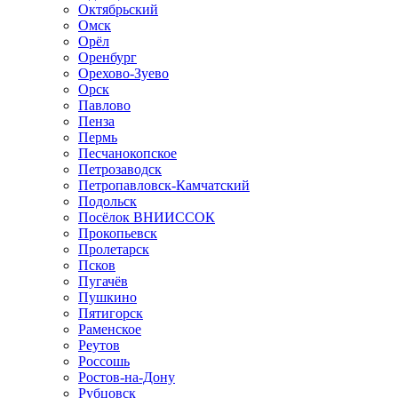
Октябрьский
Омск
Орёл
Оренбург
Орехово-Зуево
Орск
Павлово
Пенза
Пермь
Песчанокопское
Петрозаводск
Петропавловск-Камчатский
Подольск
Посёлок ВНИИССОК
Прокопьевск
Пролетарск
Псков
Пугачёв
Пушкино
Пятигорск
Раменское
Реутов
Россошь
Ростов-на-Дону
Рубцовск