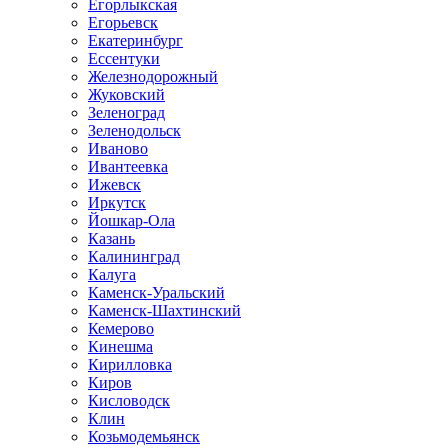
Егорлыкская
Егорьевск
Екатеринбург
Ессентуки
Железнодорожный
Жуковский
Зеленоград
Зеленодольск
Иваново
Ивантеевка
Ижевск
Иркутск
Йошкар-Ола
Казань
Калининград
Калуга
Каменск-Уральский
Каменск-Шахтинский
Кемерово
Кинешма
Кирилловка
Киров
Кисловодск
Клин
Козьмодемьянск