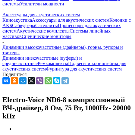
системы
Усилители мощности
-
Аксессуары для акустических систем
Киноакустика
Аксессуары для акустических систем
Колонки с
АКБ
Сабвуферы
Сателлиты
Процессоры для акустических
систем
Акустические комплекты
Системы линейных
массивов
Сценические мониторы
-
Динамики высокочастотные (драйверы), горны, рупоры и
твитеры
Динамики низкочастотные (вуферы) и
среднечастотные
Ремкомплекты
Подвесы и кронштейны для
акустических систем
Фурнитура для акустических систем
Поделиться
Electro-Voice ND6-8 компрессионный
ВЧ-драйвер, 8 Ом, 75 Вт, 1000Hz- 20000
kHz