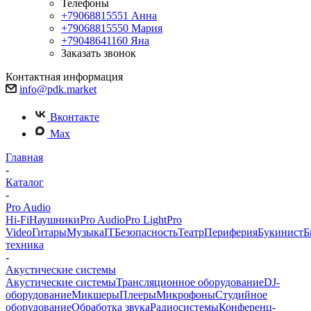
Телефоны
+79068815551
Анна
+79068815550
Мария
+79048641160
Яна
Заказать звонок
Контактная информация
info@pdk.market
Вконтакте
Max
Главная
-
Каталог
-
Pro Audio
Hi-Fi
Наушники
Pro Audio
Pro Light
Pro
Video
Гитары
Музыка
IT
Безопасность
Театр
Периферия
Букинист
Б
техника
-
Акустические системы
Акустические системы
Трансляционное оборудование
DJ-
оборудование
Микшеры
Плееры
Микрофоны
Студийное
оборудование
Обработка звука
Радиосистемы
Конференц-