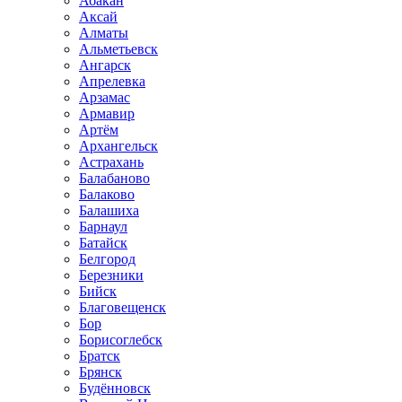
Абакан
Аксай
Алматы
Альметьевск
Ангарск
Апрелевка
Арзамас
Армавир
Артём
Архангельск
Астрахань
Балабаново
Балаково
Балашиха
Барнаул
Батайск
Белгород
Березники
Бийск
Благовещенск
Бор
Борисоглебск
Братск
Брянск
Будённовск