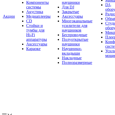
Мик
Компоненты
наушники
DJ-
системы
Для DJ
обор
Акустика
Закрытые
Ради
Акции
Медиаплееры
Аксессуары
Обраб
CD
Многоканальные
Студ
Стойки и
усилители для
обор
тумбы для
наушников
Микр
Hi-Fi
Беспроводные
Плее
аппаратуры
Полуоткрытые
Конф
Аксессуары
наушники
сист
Караоке
Наушники-
Усил
вкладыши
мощн
Накладные
Полноразмерные