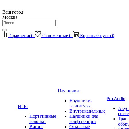
Ваш город
Москва
Сравнение
0
Отложенные
0
Корзина
0
пуста
0
Наушники
Pro Audio
Наушники-
гарнитуры
Hi-Fi
Акус
Внутриканальные
сист
Портативные
Наушники для
Тран
колонки
конференций
обор
Винил
Открытые