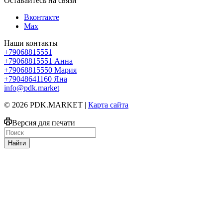
Оставайтесь на связи
Вконтакте
Max
Наши контакты
+79068815551
+79068815551
Анна
+79068815550
Мария
+79048641160
Яна
info@pdk.market
© 2026 PDK.MARKET |
Карта сайта
Версия для печати
Найти