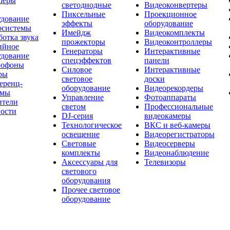
шеры
светодиодные
Видеоконвертеры
Пиксельные
Проекционное
удование
эффекты
оборудование
осистемы
Имейдж
Видеокомплекты
отка звука
прожекторы
Видеоконтроллеры
ийное
Генераторы
Интерактивные
удование
спецэффектов
панели
офоны
Силовое
Интерактивные
ры
световое
доски
еренц-
оборудование
Видеорекордеры
емы
Управление
Фотоаппараты
ители
светом
Профессиональные
ости
DJ-серия
видеокамеры
Технологическое
ВКС и веб-камеры
освещение
Видеорегистраторы
Световые
Видеосерверы
комплекты
Видеонаблюдение
Аксессуары для
Телевизоры
светового
оборудования
Прочее световое
оборудование