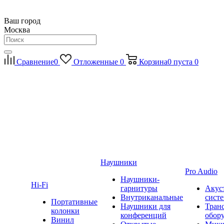
Ваш город
Москва
Сравнение
0
Отложенные
0
Корзина
0
пуста
0
Наушники
Pro Audio
Наушники-
Hi-Fi
гарнитуры
Акус
Внутриканальные
сист
Портативные
Наушники для
Тран
колонки
конференций
обор
Винил