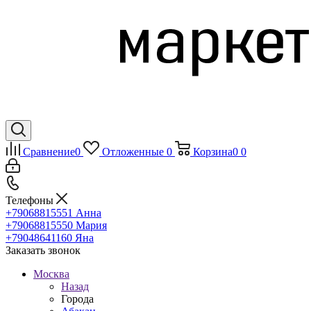
Сравнение
0
Отложенные
0
Корзина
0
0
Телефоны
+79068815551
Анна
+79068815550
Мария
+79048641160
Яна
Заказать звонок
Москва
Назад
Города