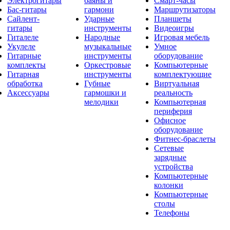
Электрогитары
баяны и
Смарт-часы
Бас-гитары
гармони
Маршрутизаторы
Сайлент-
Ударные
Планшеты
гитары
инструменты
Видеоигры
Гиталеле
Народные
Игровая мебель
Укулеле
музыкальные
Умное
Гитарные
инструменты
оборудование
комплекты
Оркестровые
Компьютерные
Гитарная
инструменты
комплектующие
обработка
Губные
Виртуальная
Аксессуары
гармошки и
реальность
мелодики
Компьютерная
периферия
Офисное
оборудование
Фитнес-браслеты
Сетевые
зарядные
устройства
Компьютерные
колонки
Компьютерные
столы
Телефоны