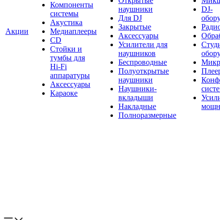
Открытые
Мик
Компоненты
наушники
DJ-
системы
Для DJ
обор
Акустика
Закрытые
Ради
Акции
Медиаплееры
Аксессуары
Обраб
CD
Усилители для
Студ
Стойки и
наушников
обор
тумбы для
Беспроводные
Микр
Hi-Fi
Полуоткрытые
Плее
аппаратуры
наушники
Конф
Аксессуары
Наушники-
сист
Караоке
вкладыши
Усил
Накладные
мощн
Полноразмерные