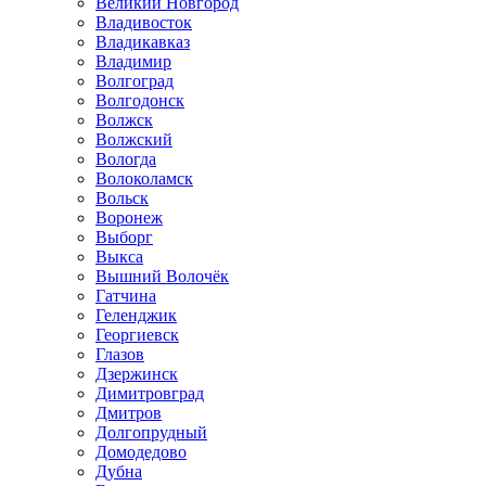
Великий Новгород
Владивосток
Владикавказ
Владимир
Волгоград
Волгодонск
Волжск
Волжский
Вологда
Волоколамск
Вольск
Воронеж
Выборг
Выкса
Вышний Волочёк
Гатчина
Геленджик
Георгиевск
Глазов
Дзержинск
Димитровград
Дмитров
Долгопрудный
Домодедово
Дубна