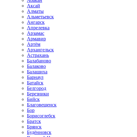
Абакан
Аксай
Алматы
Альметьевск
Ангарск
Апрелевка
Арзамас
Армавир
Артём
Архангельск
Астрахань
Балабаново
Балаково
Балашиха
Барнаул
Батайск
Белгород
Березники
Бийск
Благовещенск
Бор
Борисоглебск
Братск
Брянск
Будённовск