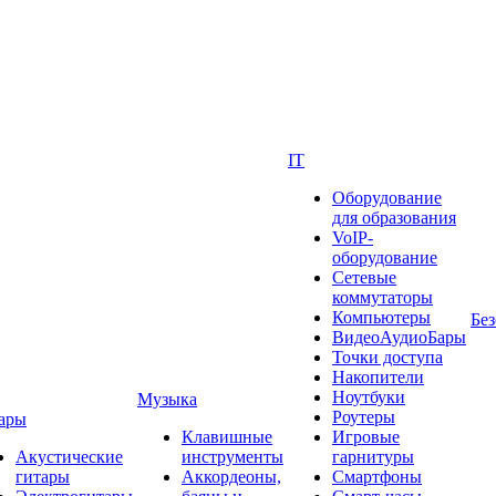
IT
Оборудование
для образования
VoIP-
оборудование
Сетевые
коммутаторы
Компьютеры
Без
ВидеоАудиоБары
Точки доступа
Накопители
Ноутбуки
Музыка
Роутеры
ары
Клавишные
Игровые
Акустические
инструменты
гарнитуры
гитары
Аккордеоны,
Смартфоны