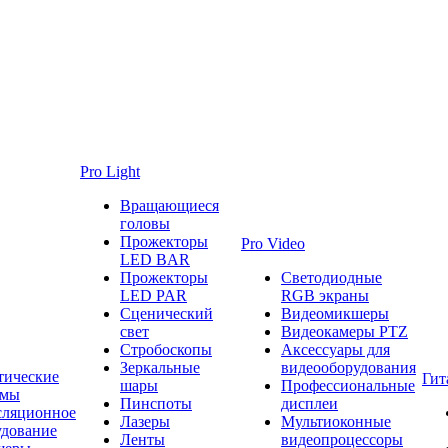
Pro Light
Вращающиеся
головы
Прожекторы
Pro Video
LED BAR
Прожекторы
Светодиодные
LED PAR
RGB экраны
Сценический
Видеомикшеры
свет
Видеокамеры PTZ
Стробоскопы
Аксессуары для
Зеркальные
видеооборудования
тические
Гит
шары
Профессиональные
емы
Пинспоты
дисплеи
сляционное
Лазеры
Мультиоконные
удование
Ленты
видеопроцессоры