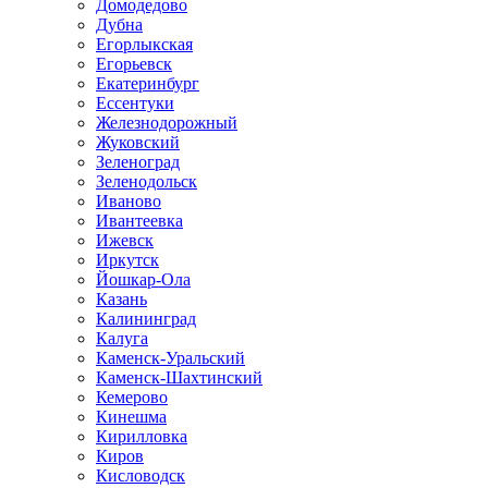
Домодедово
Дубна
Егорлыкская
Егорьевск
Екатеринбург
Ессентуки
Железнодорожный
Жуковский
Зеленоград
Зеленодольск
Иваново
Ивантеевка
Ижевск
Иркутск
Йошкар-Ола
Казань
Калининград
Калуга
Каменск-Уральский
Каменск-Шахтинский
Кемерово
Кинешма
Кирилловка
Киров
Кисловодск