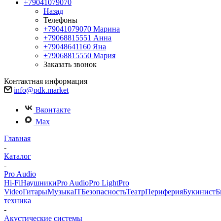
+79041079070
Назад
Телефоны
+79041079070
Марина
+79068815551
Анна
+79048641160
Яна
+79068815550
Мария
Заказать звонок
Контактная информация
info@pdk.market
Вконтакте
Max
Главная
-
Каталог
-
Pro Audio
Hi-Fi
Наушники
Pro Audio
Pro Light
Pro
Video
Гитары
Музыка
IT
Безопасность
Театр
Периферия
Букинист
Б
техника
-
Акустические системы