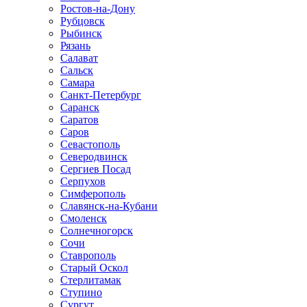
Ростов-на-Дону
Рубцовск
Рыбинск
Рязань
Салават
Сальск
Самара
Санкт-Петербург
Саранск
Саратов
Саров
Севастополь
Северодвинск
Сергиев Посад
Серпухов
Симферополь
Славянск-на-Кубани
Смоленск
Солнечногорск
Сочи
Ставрополь
Старый Оскол
Стерлитамак
Ступино
Сургут