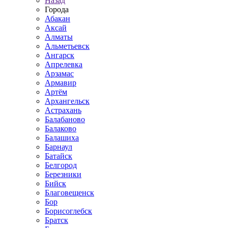
Назад
Города
Абакан
Аксай
Алматы
Альметьевск
Ангарск
Апрелевка
Арзамас
Армавир
Артём
Архангельск
Астрахань
Балабаново
Балаково
Балашиха
Барнаул
Батайск
Белгород
Березники
Бийск
Благовещенск
Бор
Борисоглебск
Братск