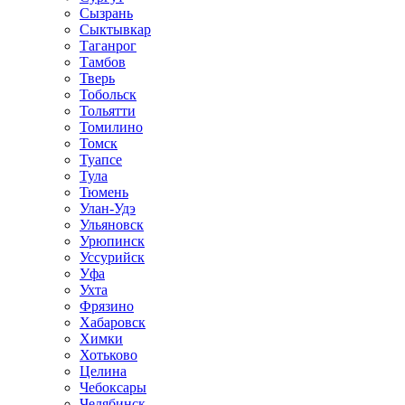
Сызрань
Сыктывкар
Таганрог
Тамбов
Тверь
Тобольск
Тольятти
Томилино
Томск
Туапсе
Тула
Тюмень
Улан-Удэ
Ульяновск
Урюпинск
Уссурийск
Уфа
Ухта
Фрязино
Хабаровск
Химки
Хотьково
Целина
Чебоксары
Челябинск