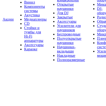
конференций
обор
Винил
Открытые
Мик
Компоненты
наушники
DJ-
системы
Для DJ
обор
Акустика
Закрытые
Ради
Акции
Медиаплееры
Аксессуары
Обраб
CD
Усилители для
Студ
Стойки и
наушников
обор
тумбы для
Беспроводные
Микр
Hi-Fi
Полуоткрытые
Плее
аппаратуры
наушники
Конф
Аксессуары
Наушники-
сист
Караоке
вкладыши
Усил
Накладные
мощн
Полноразмерные