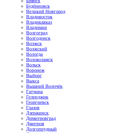
Брянск
Будённовск
Великий Новгород
Владивосток
Владикавказ
Владимир
Волгоград
Волгодонск
Волжск
Волжский
Вологда
Волоколамск
Вольск
Воронеж
Выборг
Выкса
Вышний Волочёк
Гатчина
Геленджик
Георгиевск
Глазов
Дзержинск
Димитровград
Дмитров
Долгопрудный