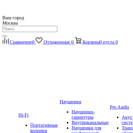
Ваш город
Москва
Сравнение
0
Отложенные
0
Корзина
0
пуста
0
Наушники
Pro Audio
Наушники-
Hi-Fi
гарнитуры
Акус
Внутриканальные
сист
Портативные
Наушники для
Тран
колонки