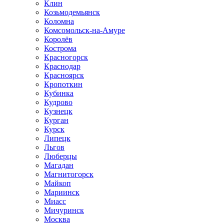
Клин
Козьмодемьянск
Коломна
Комсомольск-на-Амуре
Королёв
Кострома
Красногорск
Краснодар
Красноярск
Кропоткин
Кубинка
Кудрово
Кузнецк
Курган
Курск
Липецк
Льгов
Люберцы
Магадан
Магнитогорск
Майкоп
Мариинск
Миасс
Мичуринск
Москва