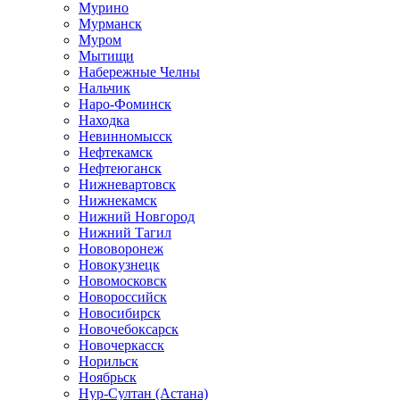
Мурино
Мурманск
Муром
Мытищи
Набережные Челны
Нальчик
Наро-Фоминск
Находка
Невинномысск
Нефтекамск
Нефтеюганск
Нижневартовск
Нижнекамск
Нижний Новгород
Нижний Тагил
Нововоронеж
Новокузнецк
Новомосковск
Новороссийск
Новосибирск
Новочебоксарск
Новочеркасск
Норильск
Ноябрьск
Нур-Султан (Астана)