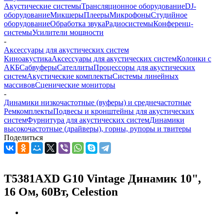
Акустические системы
Трансляционное оборудование
DJ-
оборудование
Микшеры
Плееры
Микрофоны
Студийное
оборудование
Обработка звука
Радиосистемы
Конференц-
системы
Усилители мощности
-
Аксессуары для акустических систем
Киноакустика
Аксессуары для акустических систем
Колонки с
АКБ
Сабвуферы
Сателлиты
Процессоры для акустических
систем
Акустические комплекты
Системы линейных
массивов
Сценические мониторы
-
Динамики низкочастотные (вуферы) и среднечастотные
Ремкомплекты
Подвесы и кронштейны для акустических
систем
Фурнитура для акустических систем
Динамики
высокочастотные (драйверы), горны, рупоры и твитеры
Поделиться
T5381AXD G10 Vintage Динамик 10",
16 Ом, 60Вт, Celestion