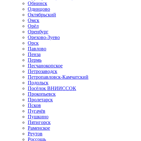
Обнинск
Одинцово
Октябрьский
Омск
Орёл
Оренбург
Орехово-Зуево
Орск
Павлово
Пенза
Пермь
Песчанокопское
Петрозаводск
Петропавловск-Камчатский
Подольск
Посёлок ВНИИССОК
Прокопьевск
Пролетарск
Псков
Пугачёв
Пушкино
Пятигорск
Раменское
Реутов
Россошь