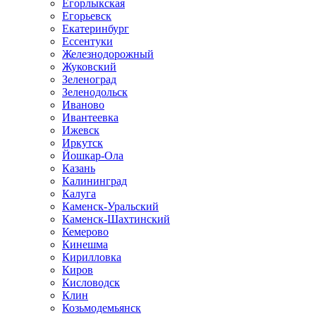
Егорлыкская
Егорьевск
Екатеринбург
Ессентуки
Железнодорожный
Жуковский
Зеленоград
Зеленодольск
Иваново
Ивантеевка
Ижевск
Иркутск
Йошкар-Ола
Казань
Калининград
Калуга
Каменск-Уральский
Каменск-Шахтинский
Кемерово
Кинешма
Кирилловка
Киров
Кисловодск
Клин
Козьмодемьянск