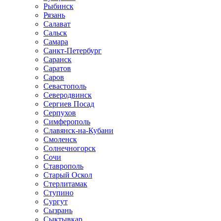
Рыбинск
Рязань
Салават
Сальск
Самара
Санкт-Петербург
Саранск
Саратов
Саров
Севастополь
Северодвинск
Сергиев Посад
Серпухов
Симферополь
Славянск-на-Кубани
Смоленск
Солнечногорск
Сочи
Ставрополь
Старый Оскол
Стерлитамак
Ступино
Сургут
Сызрань
Сыктывкар