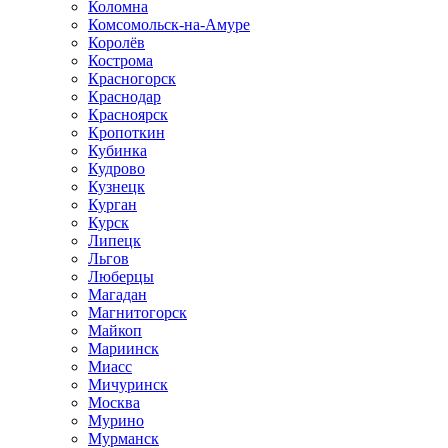
Коломна
Комсомольск-на-Амуре
Королёв
Кострома
Красногорск
Краснодар
Красноярск
Кропоткин
Кубинка
Кудрово
Кузнецк
Курган
Курск
Липецк
Льгов
Люберцы
Магадан
Магнитогорск
Майкоп
Мариинск
Миасс
Мичуринск
Москва
Мурино
Мурманск