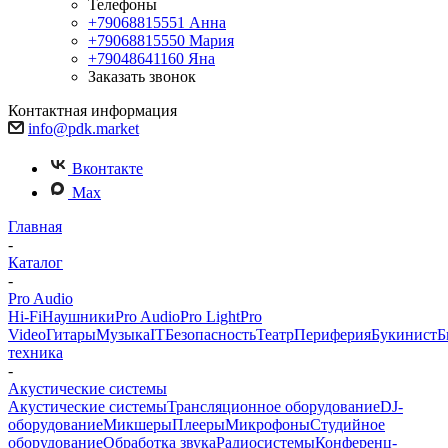
Телефоны
+79068815551
Анна
+79068815550
Мария
+79048641160
Яна
Заказать звонок
Контактная информация
info@pdk.market
Вконтакте
Max
Главная
-
Каталог
-
Pro Audio
Hi-Fi
Наушники
Pro Audio
Pro Light
Pro
Video
Гитары
Музыка
IT
Безопасность
Театр
Периферия
Букинист
Б
техника
-
Акустические системы
Акустические системы
Трансляционное оборудование
DJ-
оборудование
Микшеры
Плееры
Микрофоны
Студийное
оборудование
Обработка звука
Радиосистемы
Конференц-