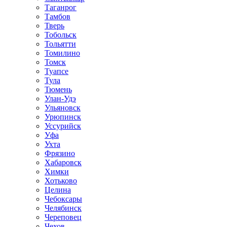
Таганрог
Тамбов
Тверь
Тобольск
Тольятти
Томилино
Томск
Туапсе
Тула
Тюмень
Улан-Удэ
Ульяновск
Урюпинск
Уссурийск
Уфа
Ухта
Фрязино
Хабаровск
Химки
Хотьково
Целина
Чебоксары
Челябинск
Череповец
Чехов