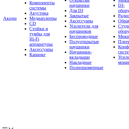
Открытые
Мик
Компоненты
наушники
DJ-
системы
Для DJ
обор
Акустика
Закрытые
Ради
Акции
Медиаплееры
Аксессуары
Обраб
CD
Усилители для
Студ
Стойки и
наушников
обор
тумбы для
Беспроводные
Микр
Hi-Fi
Полуоткрытые
Плее
аппаратуры
наушники
Конф
Аксессуары
Наушники-
сист
Караоке
вкладыши
Усил
Накладные
мощн
Полноразмерные