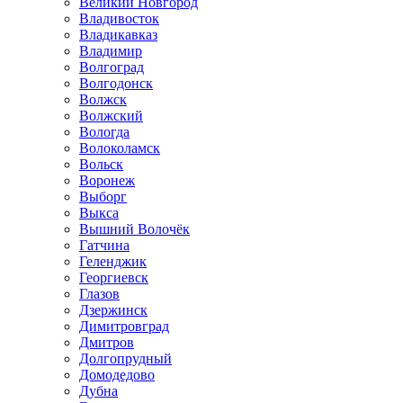
Великий Новгород
Владивосток
Владикавказ
Владимир
Волгоград
Волгодонск
Волжск
Волжский
Вологда
Волоколамск
Вольск
Воронеж
Выборг
Выкса
Вышний Волочёк
Гатчина
Геленджик
Георгиевск
Глазов
Дзержинск
Димитровград
Дмитров
Долгопрудный
Домодедово
Дубна