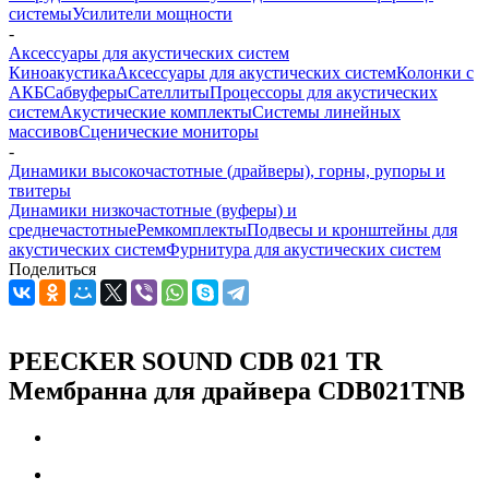
системы
Усилители мощности
-
Аксессуары для акустических систем
Киноакустика
Аксессуары для акустических систем
Колонки с
АКБ
Сабвуферы
Сателлиты
Процессоры для акустических
систем
Акустические комплекты
Системы линейных
массивов
Сценические мониторы
-
Динамики высокочастотные (драйверы), горны, рупоры и
твитеры
Динамики низкочастотные (вуферы) и
среднечастотные
Ремкомплекты
Подвесы и кронштейны для
акустических систем
Фурнитура для акустических систем
Поделиться
PEECKER SOUND CDB 021 TR
Мембранна для драйвера CDB021TNB