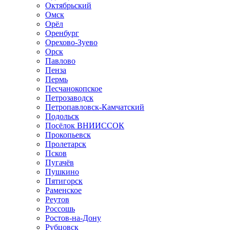
Октябрьский
Омск
Орёл
Оренбург
Орехово-Зуево
Орск
Павлово
Пенза
Пермь
Песчанокопское
Петрозаводск
Петропавловск-Камчатский
Подольск
Посёлок ВНИИССОК
Прокопьевск
Пролетарск
Псков
Пугачёв
Пушкино
Пятигорск
Раменское
Реутов
Россошь
Ростов-на-Дону
Рубцовск