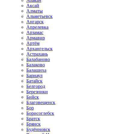
Абакан
Аксай
Алматы
Альметьевск
Ангарск
Апрелевка
Арзамас
Армавир
Артём
Архангельск
Астрахань
Балабаново
Балаково
Балашиха
Барнаул
Батайск
Белгород
Березники
Бийск
Благовещенск
Бор
Борисоглебск
Братск
Брянск
Будённовск