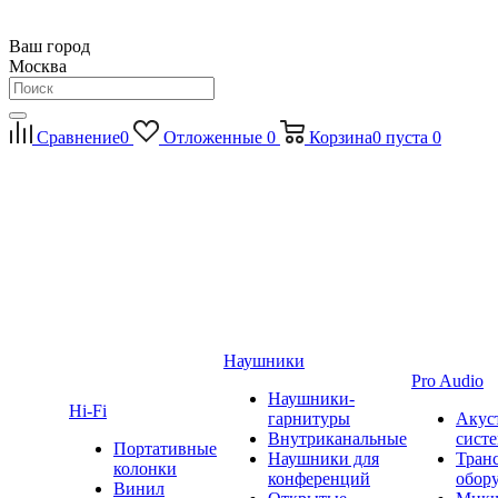
Ваш город
Москва
Сравнение
0
Отложенные
0
Корзина
0
пуста
0
Наушники
Pro Audio
Наушники-
Hi-Fi
гарнитуры
Акус
Внутриканальные
сист
Портативные
Наушники для
Тран
колонки
конференций
обор
Винил