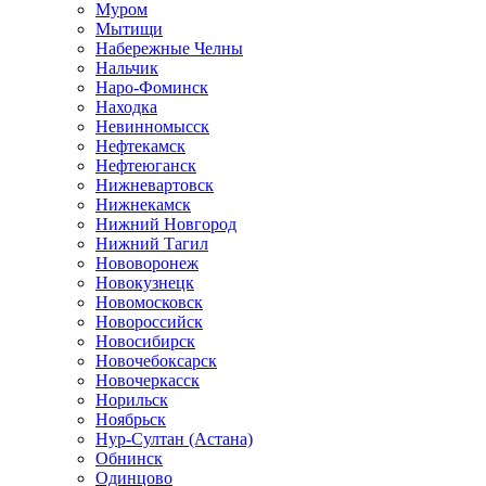
Муром
Мытищи
Набережные Челны
Нальчик
Наро-Фоминск
Находка
Невинномысск
Нефтекамск
Нефтеюганск
Нижневартовск
Нижнекамск
Нижний Новгород
Нижний Тагил
Нововоронеж
Новокузнецк
Новомосковск
Новороссийск
Новосибирск
Новочебоксарск
Новочеркасск
Норильск
Ноябрьск
Нур-Султан (Астана)
Обнинск
Одинцово